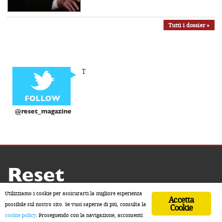
Tutti i dossier »
T
@reset_magazine
Reset
Copyright ® 2026 by Reset
Utilizziamo i cookie per assicurarti la migliore esperienza
Accetta
Home
Contatti
Chi siamo
Sostienici
possibile sul nostro sito. Se vuoi saperne di più, consulta la
Cookie
cookie policy
. Proseguendo con la navigazione, acconsenti
ISSN 2611-5883