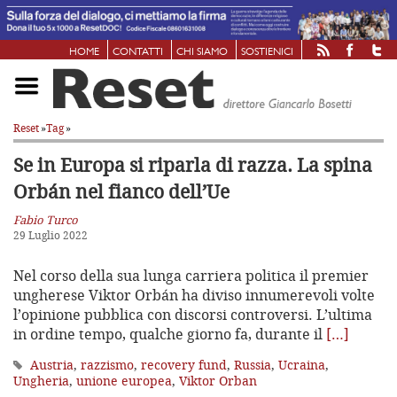
HOME
CONTATTI
CHI SIAMO
SOSTIENICI
Reset
»
Tag
»
Se in Europa si riparla di razza.
La spina
Orbán nel fianco dell’Ue
Fabio Turco
29 Luglio 2022
Nel corso della sua lunga carriera politica il premier
ungherese Viktor Orbán ha diviso innumerevoli volte
l’opinione pubblica con discorsi controversi. L’ultima
in ordine tempo, qualche giorno fa, durante il
[…]
Austria
,
razzismo
,
recovery fund
,
Russia
,
Ucraina
,
Ungheria
,
unione europea
,
Viktor Orban