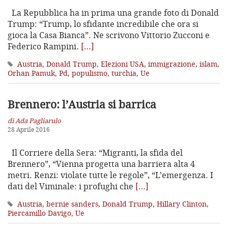
La Repubblica ha in prima una grande foto di Donald
Trump: “Trump, lo sfidante incredibile che ora si
gioca la Casa Bianca”. Ne scrivono Vittorio Zucconi e
Federico Rampini.
[…]
Austria
,
Donald Trump
,
Elezioni USA
,
immigrazione
,
islam
,
Orhan Pamuk
,
Pd
,
populismo
,
turchia
,
Ue
Brennero: l’Austria si barrica
di Ada Pagliarulo
28 Aprile 2016
Il Corriere della Sera: “Migranti, la sfida del
Brennero”, “Vienna progetta una barriera alta 4
metri. Renzi: violate tutte le regole”, “L’emergenza. I
dati del Viminale: i profughi che
[…]
Austria
,
bernie sanders
,
Donald Trump
,
Hillary Clinton
,
Piercamillo Davigo
,
Ue