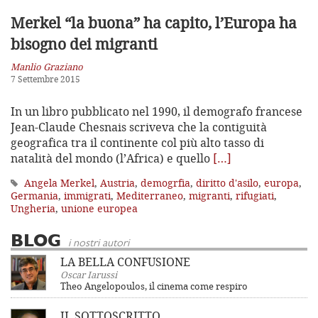
Merkel “la buona” ha capito,
l’Europa ha
bisogno dei migranti
Manlio Graziano
7 Settembre 2015
In un libro pubblicato nel 1990, il demografo francese
Jean-Claude Chesnais scriveva che la contiguità
geografica tra il continente col più alto tasso di
natalità del mondo (l’Africa) e quello
[…]
Angela Merkel
,
Austria
,
demogrfia
,
diritto d'asilo
,
europa
,
Germania
,
immigrati
,
Mediterraneo
,
migranti
,
rifugiati
,
Ungheria
,
unione europea
BLOG
i nostri autori
LA BELLA CONFUSIONE
Oscar Iarussi
Theo Angelopoulos, il cinema come respiro
IL SOTTOSCRITTO