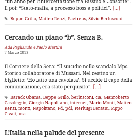
“un anno per l’intercettazione tra Fassino e Consorte”.
E poi: “Stato-mafia, a processo boss e politici”.
[…]
Beppe Grillo
,
Matteo Renzi
,
Paetreus
,
Silvio Berlusconi
Cercando un piano “b”. Senza B.
Ada Pagliarulo e Paolo Martini
7 Marzo 2013
Il Corriere della Sera: “Il suicidio nello scandalo Mps.
Storico collaboratore di Mussari. Nel cestino un
biglietto: ‘Ho fatto una cavolata’. Si uccide il capo della
comunicazione, era stato perquisito”.
[…]
Barack Obama
,
Beppe Grillo
,
berlusconi
,
cia
,
Gianroberto
Casaleggio
,
Giorgio Napolitano
,
internet
,
Mario Monti
,
Matteo
Renzi
,
monti
,
Napolitano
,
Pd
,
pdl
,
Pierluigi Bersani
,
Pippo
Civati
,
usa
L’Italia nella palude del presente