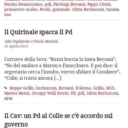
Partito Democratico
,
pdl
,
Pierluigi Bersani
,
Pippo Civati
,
primavere arabe
,
Prodi
,
quirinale
,
Silvio Berlusconi
,
tunisia
,
usa
Il Quirinale spacca il Pd
Ada Pagliarulo e Paolo Martini
15 Aprile 2013
Corriere della Sera: “Renzi boccia la linea Bersani”,
“No del sindaco a Marini e Finocchiaro. E poi dice: il
segretario cerca l’insulto, vorrei sfidare il Cavaliere”,
“Colle, si tratta ancora
[…]
Beppe Grillo
,
berlusconi
,
Bersani
,
D'alema
,
Grillo
,
M5S
,
Matteo Renzi
,
Occupy Wall Street
,
Pd
,
pdl
,
Silvio Berlusconi
,
siria
Il Cav: un Pd al Colle se c’è accordo sul
governo