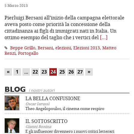
5 Marzo 2013
Pierluigi Bersani all’inizio della campagna elettorale
aveva posto come priorità la concessione della
cittadinanza ai figli di immigrati nati in Italia. Un
ottimo esempio del taglio che i vertici del
[…]
Beppe Grillo
,
Bersani
,
elezioni
,
Elezioni 2013
,
Matteo
Renzi
,
Portogallo
«
»
1
…
22
23
24
25
26
27
BLOG
i nostri autori
LA BELLA CONFUSIONE
Oscar Iarussi
Theo Angelopoulos, il cinema come respiro
IL SOTTOSCRITTO
Gianni Bonina
E gli influencer divennero i nuovi critici letterari