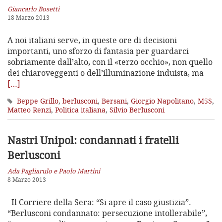
Giancarlo Bosetti
18 Marzo 2013
A noi italiani serve, in queste ore di decisioni
importanti, uno sforzo di fantasia per guardarci
sobriamente dall’alto, con il «terzo occhio», non quello
dei chiaroveggenti o dell’illuminazione induista, ma
[…]
Beppe Grillo
,
berlusconi
,
Bersani
,
Giorgio Napolitano
,
M5S
,
Matteo Renzi
,
Politica italiana
,
Silvio Berlusconi
Nastri Unipol: condannati i fratelli
Berlusconi
Ada Pagliarulo e Paolo Martini
8 Marzo 2013
Il Corriere della Sera: “Si apre il caso giustizia”.
“Berlusconi condannato: persecuzione intollerabile”,