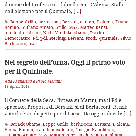
il nome del Professore. Il duello con D’Alema. Stallo
nell’elezione per il Quirinale,
[…]
Beppe Grillo
,
berlusconi
,
Bersani
,
clinton
,
D'alema
,
Emma
Bonino
,
Giuliano Amato
,
Grillo
,
M5S
,
Matteo Renzi
,
multiculturalismo
,
Nichi Vendola
,
obama
,
Partito
Democratico
,
Pd
,
pdl
,
Pierluigi Bersani
,
Prodi
,
quirinale
,
Silvio
Berlusconi
,
usa
Nel segreto dell’urna. Oggi il primo voto
per il Quirinale.
Ada Pagliarulo e Paolo Martini
18 Aprile 2013
Il Corriere della Sera. “Intesa su Marini, ma il Pd è
spaccato. Proposta di Bersani, sì di Berlusconi. Renzi:
votarlo è un dispetto per il Paese. Da oggi si decide
[…]
Barack Obama
,
Beppe Grillo
,
berlusconi
,
Bersani
,
D'alema
,
Emma Bonino
,
fratelli musulmani
,
Giorgio Napolitano
,
Giuliano Amato
,
M5S
,
Matteo Renzi
,
Nichi Vendola
,
obama
,