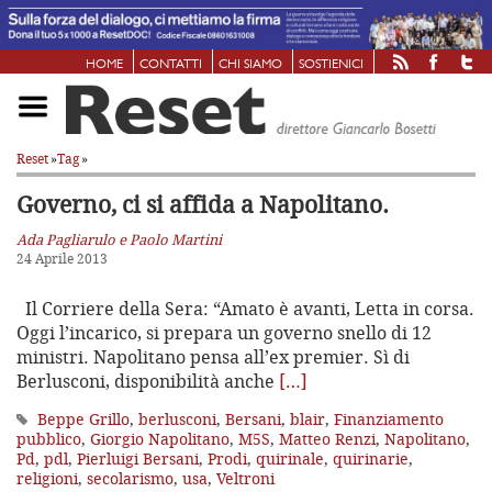
HOME
CONTATTI
CHI SIAMO
SOSTIENICI
Reset
»
Tag
»
Governo, ci si affida a Napolitano.
Ada Pagliarulo e Paolo Martini
24 Aprile 2013
Il Corriere della Sera: “Amato è avanti, Letta in corsa.
Oggi l’incarico, si prepara un governo snello di 12
ministri. Napolitano pensa all’ex premier. Sì di
Berlusconi, disponibilità anche
[…]
Beppe Grillo
,
berlusconi
,
Bersani
,
blair
,
Finanziamento
pubblico
,
Giorgio Napolitano
,
M5S
,
Matteo Renzi
,
Napolitano
,
Pd
,
pdl
,
Pierluigi Bersani
,
Prodi
,
quirinale
,
quirinarie
,
religioni
,
secolarismo
,
usa
,
Veltroni