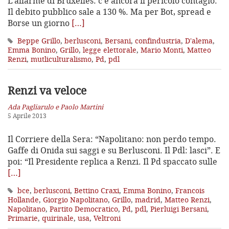
L’allarme di Bruxelles: c’è ancora il pericolo contagio.
Il debito pubblico sale a 130 %. Ma per Bot, spread e
Borse un giorno
[…]
Beppe Grillo
,
berlusconi
,
Bersani
,
confindustria
,
D'alema
,
Emma Bonino
,
Grillo
,
legge elettorale
,
Mario Monti
,
Matteo
Renzi
,
mutliculturalismo
,
Pd
,
pdl
Renzi va veloce
Ada Pagliarulo e Paolo Martini
5 Aprile 2013
Il Corriere della Sera: “Napolitano: non perdo tempo.
Gaffe di Onida sui saggi e su Berlusconi. Il Pdl: lasci”. E
poi: “Il Presidente replica a Renzi. Il Pd spaccato sulle
[…]
bce
,
berlusconi
,
Bettino Craxi
,
Emma Bonino
,
Francois
Hollande
,
Giorgio Napolitano
,
Grillo
,
madrid
,
Matteo Renzi
,
Napolitano
,
Partito Democratico
,
Pd
,
pdl
,
Pierluigi Bersani
,
Primarie
,
quirinale
,
usa
,
Veltroni