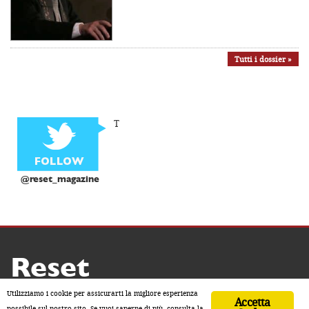
Tutti i dossier »
T
@reset_magazine
Reset
Copyright ® 2026 by Reset
Utilizziamo i cookie per assicurarti la migliore esperienza
Accetta
Home
Contatti
Chi siamo
Sostienici
possibile sul nostro sito. Se vuoi saperne di più, consulta la