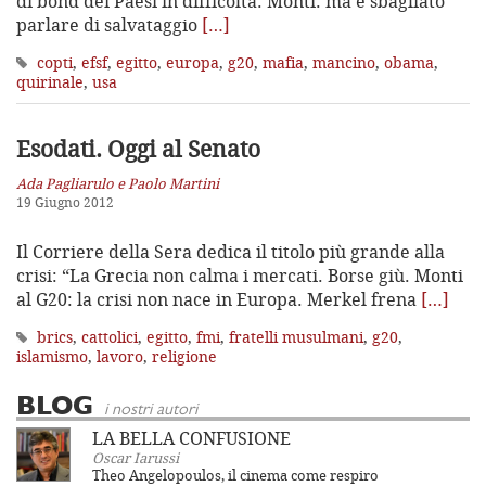
di bond dei Paesi in difficoltà. Monti: ma è sbagliato
parlare di salvataggio
[…]
copti
,
efsf
,
egitto
,
europa
,
g20
,
mafia
,
mancino
,
obama
,
quirinale
,
usa
Esodati. Oggi al Senato
Ada Pagliarulo e Paolo Martini
19 Giugno 2012
Il Corriere della Sera dedica il titolo più grande alla
crisi: “La Grecia non calma i mercati. Borse giù. Monti
al G20: la crisi non nace in Europa. Merkel frena
[…]
brics
,
cattolici
,
egitto
,
fmi
,
fratelli musulmani
,
g20
,
islamismo
,
lavoro
,
religione
BLOG
i nostri autori
LA BELLA CONFUSIONE
Oscar Iarussi
Theo Angelopoulos, il cinema come respiro