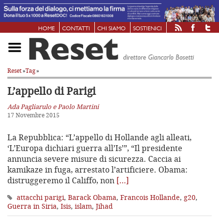
HOME
CONTATTI
CHI SIAMO
SOSTIENICI
Reset
»
Tag
»
L’appello di Parigi
Ada Pagliarulo e Paolo Martini
17 Novembre 2015
La Repubblica: “L’appello di Hollande agli alleati,
‘L’Europa dichiari guerra all’Is’”, “Il presidente
annuncia severe misure di sicurezza. Caccia ai
kamikaze in fuga, arrestato l’artificiere. Obama:
distruggeremo il Califfo, non
[…]
attacchi parigi
,
Barack Obama
,
Francois Hollande
,
g20
,
Guerra in Siria
,
Isis
,
islam
,
Jihad