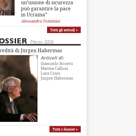
un’unione di sicurezza
può garantire la pace
in Ucraina”
Alessandra Tommasi
Tutti gli articoli »
OSSIER
Marzo 2026
eredità di Jürgen Habermas
Articoli di:
Giancarlo Bosetti
Marina Calloni
Lara Crinò
Jürgen Habermas
Tutti i dossier »