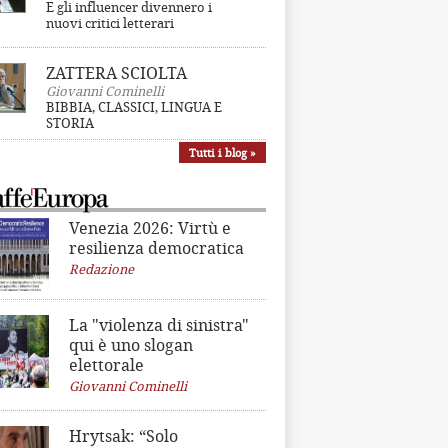
E gli influencer divennero i
nuovi critici letterari
ZATTERA SCIOLTA
Giovanni Cominelli
BIBBIA, CLASSICI, LINGUA E
STORIA
Tutti i blog »
Venezia 2026: Virtù e
resilienza democratica
Redazione
La "violenza di sinistra"
qui è uno slogan
elettorale
Giovanni Cominelli
Hrytsak: “Solo