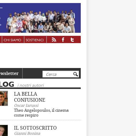
CHI SIAMO
SOSTIENICI
Cerca
wsletter
LOG
i nostri autori
LA BELLA
CONFUSIONE
Oscar Iarussi
Theo Angelopoulos, il cinema
come respiro
IL SOTTOSCRITTO
Gianni Bonina