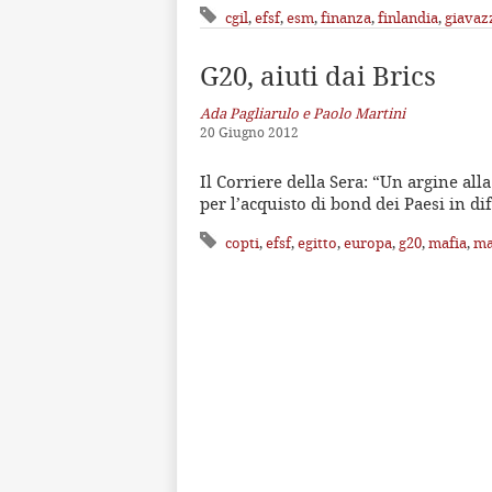
cgil
,
efsf
,
esm
,
finanza
,
finlandia
,
giavaz
G20, aiuti dai Brics
Ada Pagliarulo e Paolo Martini
20 Giugno 2012
Il Corriere della Sera: “Un argine all
per l’acquisto di bond dei Paesi in di
copti
,
efsf
,
egitto
,
europa
,
g20
,
mafia
,
ma