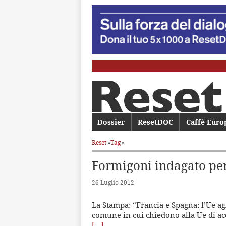
Menu principale
Dossier
Vai al contenuto principale
Vai al contenuto secondario
ResetDOC
Caffè Euro
Reset
»
Tag
»
Formigoni indagato pe
26 Luglio 2012
La Stampa: “Francia e Spagna: l’Ue a
comune in cui chiedono alla Ue di acc
[…]