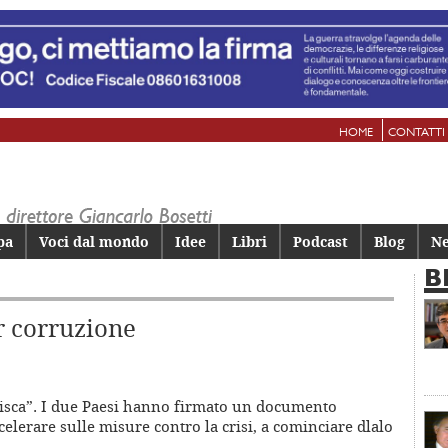
HOME
CONTATTI
pa
Voci dal mondo
Idee
Libri
Podcast
Blog
Ne
B
r corruzione
gisca”. I due Paesi hanno firmato un documento
elerare sulle misure contro la crisi, a cominciare dlalo