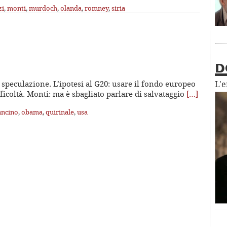
zi
,
monti
,
murdoch
,
olanda
,
romney
,
siria
D
a speculazione. L’ipotesi al G20: usare il fondo europeo
L'
fficoltà. Monti: ma è sbagliato parlare di salvataggio
[…]
ncino
,
obama
,
quirinale
,
usa