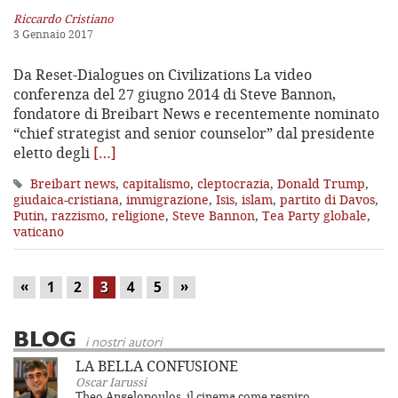
Riccardo Cristiano
3 Gennaio 2017
Da Reset-Dialogues on Civilizations La video
conferenza del 27 giugno 2014 di Steve Bannon,
fondatore di Breibart News e recentemente nominato
“chief strategist and senior counselor” dal presidente
eletto degli
[…]
Breibart news
,
capitalismo
,
cleptocrazia
,
Donald Trump
,
giudaica-cristiana
,
immigrazione
,
Isis
,
islam
,
partito di Davos
,
Putin
,
razzismo
,
religione
,
Steve Bannon
,
Tea Party globale
,
vaticano
«
»
1
2
3
4
5
BLOG
i nostri autori
LA BELLA CONFUSIONE
Oscar Iarussi
Theo Angelopoulos, il cinema come respiro