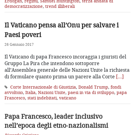
Erdoğan
,
regimi
,
Samuel Huntington
,
terza andata di
democratizzazione
,
trend illiberali
Il Vaticano pensa all’Onu per salvare i
Paesi poveri
26 Gennaio 2017
Il Vaticano di papa Francesco incoraggia i giuristi del
Gruppo La Pira che intendono sottoporre
all’Assemblea generale delle Nazioni Unite la richiesta
di formulare quanto prima un parere alla Corte
[…]
Corte Internazionale di Giustizia
,
Donald Trump
,
fondi
avvoltoio
,
Italia
,
Nazioni Unite
,
paesi in via di sviluppo
,
papa
Francesco
,
stati indebitati
,
vaticano
Papa Francesco, leader inclusivo
nell’epoca degli etno-nazionalismi
Riccardo Cristiano