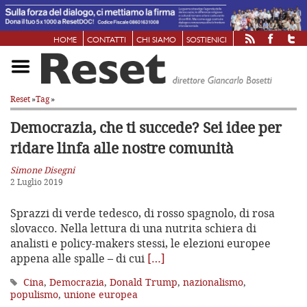
HOME
CONTATTI
CHI SIAMO
SOSTIENICI
Reset
»
Tag
»
Democrazia, che ti succede? Sei idee per
ridare linfa alle nostre comunità
Simone Disegni
2 Luglio 2019
Sprazzi di verde tedesco, di rosso spagnolo, di rosa
slovacco. Nella lettura di una nutrita schiera di
analisti e policy-makers stessi, le elezioni europee
appena alle spalle – di cui
[…]
Cina
,
Democrazia
,
Donald Trump
,
nazionalismo
,
populismo
,
unione europea