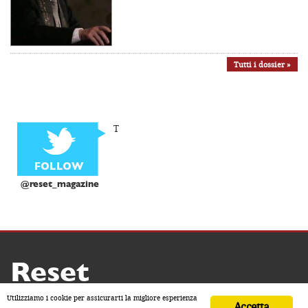
Tutti i dossier »
T
@reset_magazine
Reset
Copyright ® 2026 by Reset
Utilizziamo i cookie per assicurarti la migliore esperienza
Accetta
Home
Contatti
Chi siamo
Sostienici