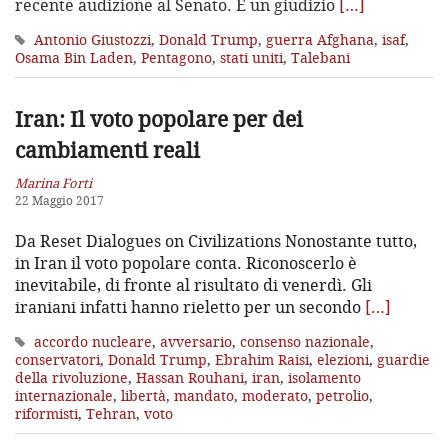
recente audizione al Senato. È un giudizio
[…]
Antonio Giustozzi
,
Donald Trump
,
guerra Afghana
,
isaf
,
Osama Bin Laden
,
Pentagono
,
stati uniti
,
Talebani
Iran: Il voto popolare per dei
cambiamenti reali
Marina Forti
22 Maggio 2017
Da Reset Dialogues on Civilizations Nonostante tutto,
in Iran il voto popolare conta. Riconoscerlo è
inevitabile, di fronte al risultato di venerdì. Gli
iraniani infatti hanno rieletto per un secondo
[…]
accordo nucleare
,
avversario
,
consenso nazionale
,
conservatori
,
Donald Trump
,
Ebrahim Raisi
,
elezioni
,
guardie
della rivoluzione
,
Hassan Rouhani
,
iran
,
isolamento
internazionale
,
libertà
,
mandato
,
moderato
,
petrolio
,
riformisti
,
Tehran
,
voto