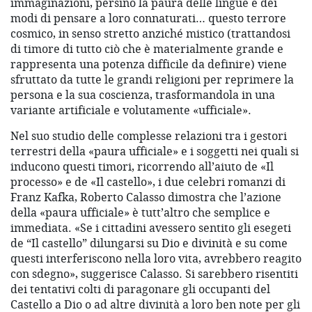
immaginazioni, persino la paura delle lingue e dei
modi di pensare a loro connaturati… questo terrore
cosmico, in senso stretto anziché mistico (trattandosi
di timore di tutto ciò che è materialmente grande e
rappresenta una potenza difficile da definire) viene
sfruttato da tutte le grandi religioni per reprimere la
persona e la sua coscienza, trasformandola in una
variante artificiale e volutamente «ufficiale».
Nel suo studio delle complesse relazioni tra i gestori
terrestri della «paura ufficiale» e i soggetti nei quali si
inducono questi timori, ricorrendo all’aiuto de «Il
processo» e de «Il castello», i due celebri romanzi di
Franz Kafka, Roberto Calasso dimostra che l’azione
della «paura ufficiale» è tutt’altro che semplice e
immediata. «Se i cittadini avessero sentito gli esegeti
de “Il castello” dilungarsi su Dio e divinità e su come
questi interferiscono nella loro vita, avrebbero reagito
con sdegno», suggerisce Calasso. Si sarebbero risentiti
dei tentativi colti di paragonare gli occupanti del
Castello a Dio o ad altre divinità a loro ben note per gli