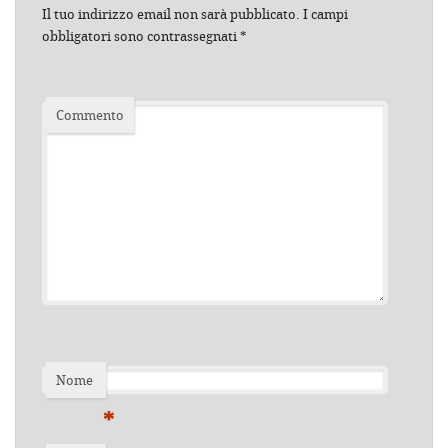
Il tuo indirizzo email non sarà pubblicato.
I campi
obbligatori sono contrassegnati
*
Commento
Nome
*