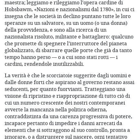
maestra; leggiamo e rileggiamo l’opera cardine di
Hobsbawm, «Nazioni e nazionalismi dal 1780», in cui ci
insegna che le società in declino puntano tutte le loro
speranze su un salvatore, su un uomo (o una donna)
della provvidenza, e sono alla ricerca di un
nazionalista risoluto, militante e battagliero: qualcuno
che promette di spegnere l’interruttore del pianeta
globalizzato, di sbarrare quelle porte che già da tanto
tempo hanno perso — o a cui sono stati rotti — i
cardini, rendendole inutilizzabili.
La verità è che le scorciatoie suggerite dagli uomini e
dalle donne forti che aspirano al governo restano assai
seducenti, per quanto fuorvianti. Tratteggiano una
visione di ripristino e riappropriazione di tutto ciò di
cui un numero crescente dei nostri contemporanei
avverte la mancanza nella politica odierna,
contraddistinta da una carenza progressiva di potere,
incapace pertanto di impedire i danni arrecati da
elementi che si sottraggono al suo controllo, pronta a
ignorare, o a distruggere sul nascere, ogni tentativo