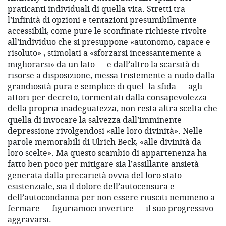
praticanti individuali di quella vita. Stretti tra
l’infinità di opzioni e tentazioni presumibilmente
accessibili, come pure le sconfinate richieste rivolte
all’individuo che si presuppone «autonomo, capace e
risoluto» , stimolati a «sforzarsi incessantemente a
migliorarsi» da un lato — e dall’altro la scarsità di
risorse a disposizione, messa tristemente a nudo dalla
grandiosità pura e semplice di quel- la sfida — agli
attori-per-decreto, tormentati dalla consapevolezza
della propria inadeguatezza, non resta altra scelta che
quella di invocare la salvezza dall’imminente
depressione rivolgendosi «alle loro divinità». Nelle
parole memorabili di Ulrich Beck, «alle divinità da
loro scelte». Ma questo scambio di appartenenza ha
fatto ben poco per mitigare sia l’assillante ansietà
generata dalla precarietà ovvia del loro stato
esistenziale, sia il dolore dell’autocensura e
dell’autocondanna per non essere riusciti nemmeno a
fermare — figuriamoci invertire — il suo progressivo
aggravarsi.