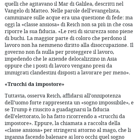
quelli che agitavano il Mar di Galilea, descritti nel
Vangelo di Matteo. Nelle parole dell’evangelista,
camminare sulle acque era una questione di fede: ma
oggi la «classe ansiosa» di Reich non sa più in che cosa
riporre la sua fiducia. «Le reti di sicurezza sono piene
di buchi. La maggior parte di coloro che perdono il
lavoro non ha nemmeno diritto alla disoccupazione. Il
governo non fa nulla per proteggere il lavoro,
impedendo che le aziende delocalizzino in Asia
oppure che i posti di lavoro vengano presi da
immigrati clandestini disposti a lavorare per meno».
«Trucchi da impostore»
Tuttavia, osserva Reich, affidarsi all’onnipotenza
dell’uomo forte rappresenta un «sogno impossibile», e
se Trump è riuscito a guadagnarsi la fiducia
dell’elettorato, lo ha fatto ricorrendo a «trucchi da
impostore». Eppure, la chiamata a raccolta della
«classe ansiosa» per stringersi attorno al mago, che li
inganna facendo balenare ai loro occhi quel sogno