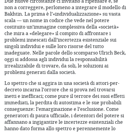
Due nuove circostanze ci invitano a ripensare e, se
non a correggere, perlomeno a integrare il modello di
Bakhtin. La prima è l’«individualizzazione» su vasta
scala — un nome in codice che vede nel potere
costituito un’immagine complessiva della «società»
che mira a «delegare» il compito di affrontare i
problemi innescati dall’incertezza esistenziale sui
singoli individui e sulle loro risorse del tutto
inadeguate. Nelle parole dello scomparso Ulrich Beck,
oggi si addossa agli individui la responsabilità
irrealizzabile di trovare, da soli, le soluzioni ai
problemi generati dalla società.
Lo spettro che si aggira in una società di attori-per-
decreto incarna l’orrore che si prova nel trovarsi
inetti e inefficaci; come pure il terrore dei suoi effetti
immediati, la perdita di autostima e le sue probabili
conseguenze: l’emarginazione e l’esclusione. Come
generatori di paura ufficiale, i detentori del potere si
affannano a ingigantire le incertezze esistenziali che
hanno dato forma allo spettro e perennemente lo