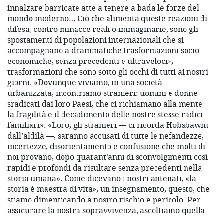
innalzare barricate atte a tenere a bada le forze del
mondo moderno… Ciò che alimenta queste reazioni di
difesa, contro minacce reali o immaginarie, sono gli
spostamenti di popolazioni internazionali che si
accompagnano a drammatiche trasformazioni socio-
economiche, senza precedenti e ultraveloci»,
trasformazioni che sono sotto gli occhi di tutti ai nostri
giorni. «Dovunque viviamo, in una società
urbanizzata, incontriamo stranieri: uomini e donne
sradicati dai loro Paesi, che ci richiamano alla mente
la fragilità e il decadimento delle nostre stesse radici
familiari». «Loro, gli stranieri — ci ricorda Hobsbawm
dall’aldilà —, saranno accusati di tutte le nefandezze,
incertezze, disorientamento e confusione che molti di
noi provano, dopo quarant’anni di sconvolgimenti così
rapidi e profondi da risultare senza precedenti nella
storia umana». Come dicevano i nostri antenati, «la
storia è maestra di vita», un insegnamento, questo, che
stiamo dimenticando a nostro rischio e pericolo. Per
assicurare la nostra sopravvivenza, ascoltiamo quella