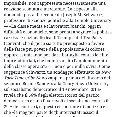
impossibile, non rappresenta necessariamente una
reazione scontata e inevitabile. La risposta alla
domanda posta di recente da Joseph M. Schwartz,
professore di Scienze politiche alla Temple University
— «La classe media e i lavoratori bianchi, oggi in
difficoltà economiche, sono pronti a seguire la politica
razzista e nazionalistica di Trump e del Tea Party
(convinti che il gioco sia tutto predisposto a favore
delle fasce più povere della popolazione di colore),
oppure si uniranno per dare battaglia contro le élite
imprenditoriali, che hanno sancito l’annientamento
della classe operaia?» —, non è per nulla ovvia. Come
suggerisce Schwartz, un sondaggio effettuato da
New
York Times/Cbc News
«appena prima del discorso del
senatore Bernie Sanders alla Georgetown University
sul socialismo democratico il 19 novembre 2015»
rivela che il 56% degli elettori storici del partito
democratico erano favorevoli al socialismo, contro il
29% dei contrari, e questo ci consente di ipotizzare
che «la maggior parte degli intervistati associ il