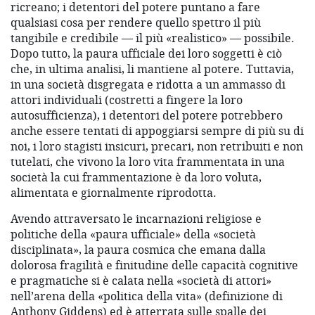
ricreano; i detentori del potere puntano a fare
qualsiasi cosa per rendere quello spettro il più
tangibile e credibile — il più «realistico» — possibile.
Dopo tutto, la paura ufficiale dei loro soggetti è ciò
che, in ultima analisi, li mantiene al potere. Tuttavia,
in una società disgregata e ridotta a un ammasso di
attori individuali (costretti a fingere la loro
autosufficienza), i detentori del potere potrebbero
anche essere tentati di appoggiarsi sempre di più su di
noi, i loro stagisti insicuri, precari, non retribuiti e non
tutelati, che vivono la loro vita frammentata in una
società la cui frammentazione è da loro voluta,
alimentata e giornalmente riprodotta.
Avendo attraversato le incarnazioni religiose e
politiche della «paura ufficiale» della «società
disciplinata», la paura cosmica che emana dalla
dolorosa fragilità e finitudine delle capacità cognitive
e pragmatiche si è calata nella «società di attori»
nell’arena della «politica della vita» (definizione di
Anthony Giddens) ed è atterrata sulle spalle dei