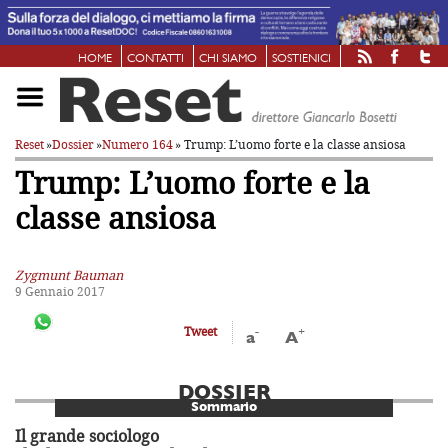
HOME
CONTATTI
CHI SIAMO
SOSTIENICI
Reset
»
Dossier
»
Numero 164
» Trump: L’uomo forte e la classe ansiosa
Trump: L’uomo forte e la
classe ansiosa
Zygmunt Bauman
9 Gennaio 2017
-
+
Tweet
a
A
DOSSIER
Sommario
Il grande sociologo