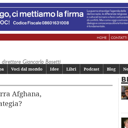
HOME
CONTATTI
pa
Voci dal mondo
Idee
Libri
Podcast
Blog
Ne
B
rra Afghana,
ategia?