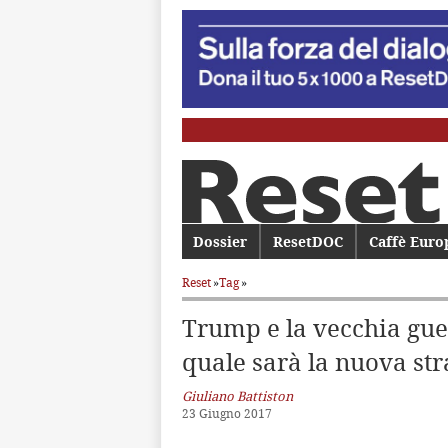
Menu principale
Dossier
Vai al contenuto principale
Vai al contenuto secondario
ResetDOC
Caffè Euro
Reset
»
Tag
»
Trump e la vecchia gue
quale sarà la nuova str
Giuliano Battiston
23 Giugno 2017