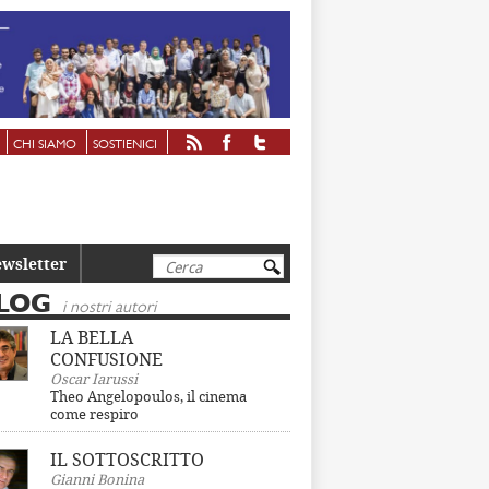
CHI SIAMO
SOSTIENICI
Cerca
wsletter
LOG
i nostri autori
LA BELLA
CONFUSIONE
Oscar Iarussi
Theo Angelopoulos, il cinema
come respiro
IL SOTTOSCRITTO
Gianni Bonina