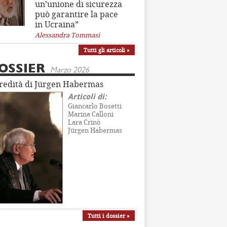
un’unione di sicurezza
può garantire la pace
in Ucraina”
Alessandra Tommasi
Tutti gli articoli »
OSSIER
Marzo 2026
eredità di Jürgen Habermas
Articoli di:
Giancarlo Bosetti
Marina Calloni
Lara Crinò
Jürgen Habermas
Tutti i dossier »