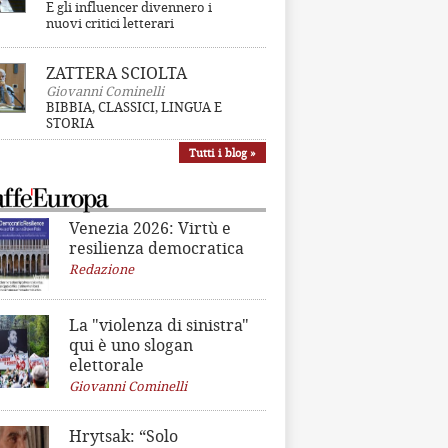
E gli influencer divennero i
nuovi critici letterari
ZATTERA SCIOLTA
Giovanni Cominelli
BIBBIA, CLASSICI, LINGUA E
STORIA
Tutti i blog »
Venezia 2026: Virtù e
resilienza democratica
Redazione
La "violenza di sinistra"
qui è uno slogan
elettorale
Giovanni Cominelli
Hrytsak: “Solo