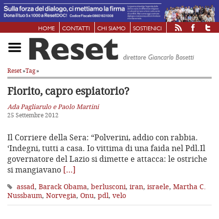
HOME
CONTATTI
CHI SIAMO
SOSTIENICI
Reset
»
Tag
»
Fiorito, capro espiatorio?
Ada Pagliarulo e Paolo Martini
25 Settembre 2012
Il Corriere della Sera: “Polverini, addio con rabbia.
‘Indegni, tutti a casa. Io vittima di una faida nel Pdl.Il
governatore del Lazio si dimette e attacca: le ostriche
si mangiavano
[…]
assad
,
Barack Obama
,
berlusconi
,
iran
,
israele
,
Martha C.
Nussbaum
,
Norvegia
,
Onu
,
pdl
,
velo