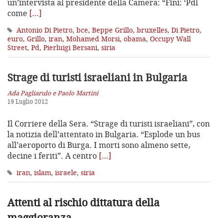
un’intervista al presidente della Camera: “Fini: ‘Pdl
come
[…]
Antonio Di Pietro
,
bce
,
Beppe Grillo
,
bruxelles
,
Di Pietro
,
euro
,
Grillo
,
iran
,
Mohamed Morsi
,
obama
,
Occupy Wall
Street
,
Pd
,
Pierluigi Bersani
,
siria
Strage di turisti israeliani in Bulgaria
Ada Pagliarulo e Paolo Martini
19 Luglio 2012
Il Corriere della Sera. “Strage di turisti israeliani”, con
la notizia dell’attentato in Bulgaria. “Esplode un bus
all’aeroporto di Burga. I morti sono almeno sette,
decine i feriti”. A centro
[…]
iran
,
islam
,
israele
,
siria
Attenti al rischio dittatura della
maggioranza