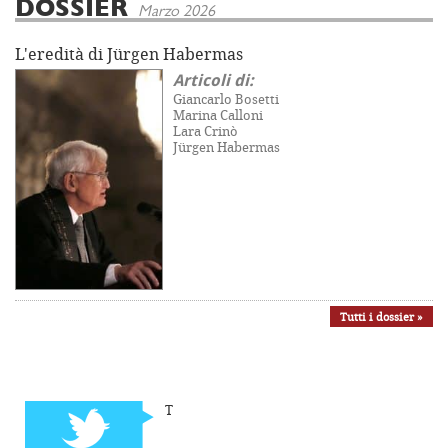
DOSSIER
Marzo 2026
L'eredità di Jürgen Habermas
Articoli di:
Giancarlo Bosetti
Marina Calloni
Lara Crinò
Jürgen Habermas
Tutti i dossier »
T