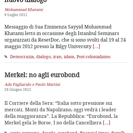
Mohammad Khatami
9 Luglio 2012
Messaggio di Sua Eminenza Sayyid Mohammad
Khatami letto in occasione degli Istanbul Seminars
organizzati da ResetDoc, che si sono svolti dal 19 al 24
maggio 2012 presso la Bilgy University
[…]
Democrazia
,
dialogo
,
iran
,
islam
,
Post-colonialismo
Merkel: no agli eurobond
Ada Pagliarulo e Paolo Martini
26 Giugno 2012
Il Corriere della Sera: “Italia sotto pressione sui
mercati. Monti da Napolitano, oggi vedrà i leader
della maggioranza”. La Repubblica: “Eurobond, la
Merkel gela le Borse. I no della Cancelliera
[…]
corte suprema
,
draghi
,
eurobond
,
financial times
,
fratelli