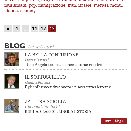
musulmani
,
gop
,
immigrazione
,
iran
,
israele
,
merkel
,
monti
,
obama
,
romney
«
1
…
11
12
13
BLOG
i nostri autori
LA BELLA CONFUSIONE
Oscar Iarussi
Theo Angelopoulos, il cinema come respiro
IL SOTTOSCRITTO
Gianni Bonina
E gli influencer divennero i nuovi critici letterari
ZATTERA SCIOLTA
Giovanni Cominelli
BIBBIA, CLASSICI, LINGUA E STORIA
Tutti i blog »