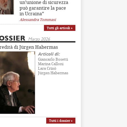
un’unione di sicurezza
può garantire la pace
in Ucraina”
Alessandra Tommasi
Tutti gli articoli »
OSSIER
Marzo 2026
eredità di Jürgen Habermas
Articoli di:
Giancarlo Bosetti
Marina Calloni
Lara Crinò
Jürgen Habermas
Tutti i dossier »