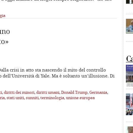
gia
uno
to»
lla crisi in atto sta nascendo il mito del controllo
 dell’Università di Yale. Ma è soltanto un’illusione. Di
ti
,
diritti dei minori
,
diritti umani
,
Donald Trump
,
Germania
,
ria
,
stati uniti
,
sunniti
,
terminologia
,
unione europea