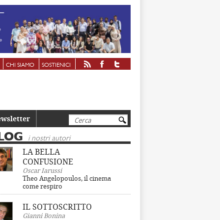
CHI SIAMO
SOSTIENICI
Cerca
wsletter
LOG
i nostri autori
LA BELLA
CONFUSIONE
Oscar Iarussi
Theo Angelopoulos, il cinema
come respiro
IL SOTTOSCRITTO
Gianni Bonina