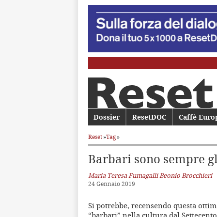
Menu principale
Dossier
Vai al contenuto principale
Vai al contenuto secondario
ResetDOC
Caffè Euro
Reset
»
Tag
»
Barbari sono sempre gli 
Maria Teresa Fumagalli Beonio Brocchieri
24 Gennaio 2019
Si potrebbe, recensendo questa ottima 
“barbari” nella cultura dal Settecento