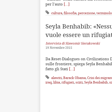
per l’auto
[…]
cultura
,
filosofia
,
percezione
,
terminolo
Seyla Benhabib: «Ness
vuole essere un rifugia
Intervista di Slawomir Sierakowski
19 Novembre 2015
Da Reset-Dialogues on Civilizations Da
sulle frontiere, spiega Seyla Benhabib
fatto gli Stati
[…]
alawiti
,
Barack Obama
,
Crisi dei migran
iraq
,
libia
,
rifugiati
,
sciiti
,
Seyla Benhabib
,
si