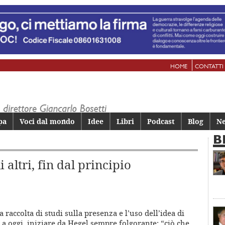
HOME
CONTATTI
pa
Voci dal mondo
Idee
Libri
Podcast
Blog
Ne
B
altri, fin dal principio
raccolta di studi sulla presenza e l’uso dell’idea di
 a oggi, iniziare da Hegel sempre folgorante: “ciò che