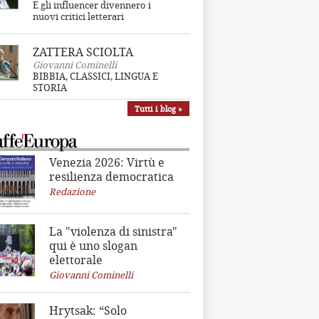
E gli influencer divennero i
nuovi critici letterari
ZATTERA SCIOLTA
Giovanni Cominelli
BIBBIA, CLASSICI, LINGUA E
STORIA
Tutti i blog »
Venezia 2026: Virtù e
resilienza democratica
Redazione
La "violenza di sinistra"
qui è uno slogan
elettorale
Giovanni Cominelli
Hrytsak: “Solo