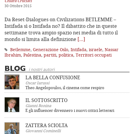
Chiara Cruciati
30 Ottobre 2015
Da Reset-Dialogues on Civilizations BETLEMME –
Intifada sì o Intifada no? Il dibattito che in queste
settimane trova ampio spazio nei media di tutto il
mondo si limita alla definizione
[…]
Betlemme
,
Generazione Oslo
,
Intifada
,
israele
,
Nassar
Ibrahim
,
Palestina
,
partiti
,
politica
,
Territori occupati
BLOG
i nostri autori
LA BELLA CONFUSIONE
Oscar Iarussi
Theo Angelopoulos, il cinema come respiro
IL SOTTOSCRITTO
Gianni Bonina
E gli influencer divennero i nuovi critici letterari
ZATTERA SCIOLTA
Giovanni Cominelli