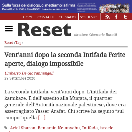
HOME
CONTATTI
CHI SIAMO
SOSTIENICI
Reset
»
Tag
»
Vent’anni dopo la seconda Intifada
Ferite
aperte, dialogo impossibile
Umberto De Giovannangeli
29 Settembre 2020
La seconda intifada, vent’anni dopo. L’intifada dei
kamikaze. E dell’assedio alla Muqata, il quartier
generale dell’Autorità nazionale palestinese, dove era
asserragliato Yasser Arafat. Chi scrive ha seguito “sul
campo” quella
[…]
Ariel Sharon
,
Benjamin Netanyahu
,
Intifada
,
israele
,