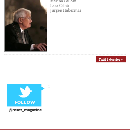
Marina Calloni
Lara Crinò
Jürgen Habermas
Tutti i dossier »
T
@reset_magazine