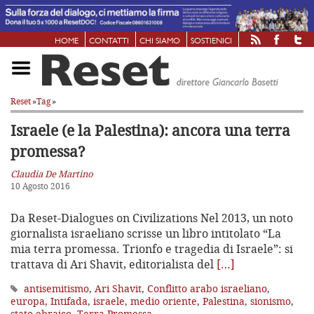
HOME
CONTATTI
CHI SIAMO
SOSTIENICI
Reset
»
Tag
»
Israele (e la Palestina):
ancora una terra
promessa?
Claudia De Martino
10 Agosto 2016
Da Reset-Dialogues on Civilizations Nel 2013, un noto
giornalista israeliano scrisse un libro intitolato “La
mia terra promessa. Trionfo e tragedia di Israele”: si
trattava di Ari Shavit, editorialista del
[…]
antisemitismo
,
Ari Shavit
,
Conflitto arabo israeliano
,
europa
,
Intifada
,
israele
,
medio oriente
,
Palestina
,
sionismo
,
stato ebraico
,
Terra Promessa