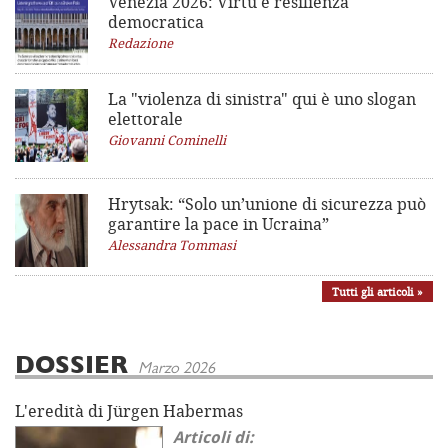
Venezia 2026: Virtù e resilienza
democratica
Redazione
La "violenza di sinistra"
qui è uno slogan
elettorale
Giovanni Cominelli
Hrytsak: “Solo un’unione di sicurezza può
garantire la pace in Ucraina”
Alessandra Tommasi
Tutti gli articoli »
DOSSIER
Marzo 2026
L'eredità di Jürgen Habermas
Articoli di: