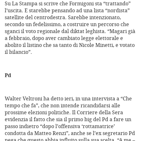
Su La Stampa si scrive che Formigoni sta “trattando”
l’uscita. E starebbe pensando ad una lista “nordista”
satellite del centrodestra. Sarebbe intenzionato,
secondo un fedelissimo, a costruire un percorso che
sganci il voto regionale dal diktat leghista. “Magari già
a febbraio, dopo aver cambiato legge elettorale e
abolito il listino che sa tanto di Nicole Minetti, e votato
il bilancio”.
Pd
Walter Veltroni ha detto ieri, in una intervista a “Che
tempo che fa”, che non intende ricandidarsi alle
prossime elezioni politiche. Il Corriere della Sera
evidenzia il fatto che sia il primo big del Pd a fare un
passo indietro “dopo l’offensiva ‘rottamatrice’
condotta da Matteo Renzi”, anche se l’ex segretario Pd
nega che questo abbia influito sulla sua scelta. “A me –