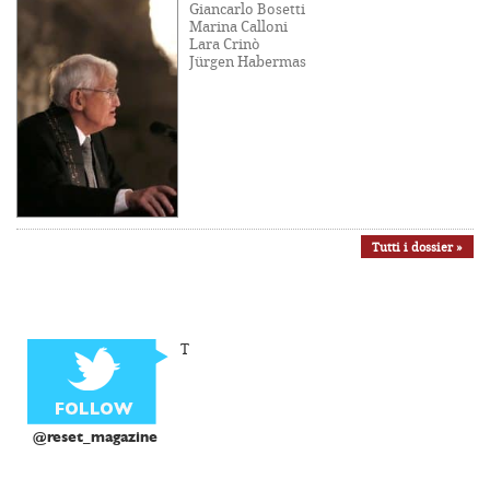
Giancarlo Bosetti
Marina Calloni
Lara Crinò
Jürgen Habermas
Tutti i dossier »
T
@reset_magazine