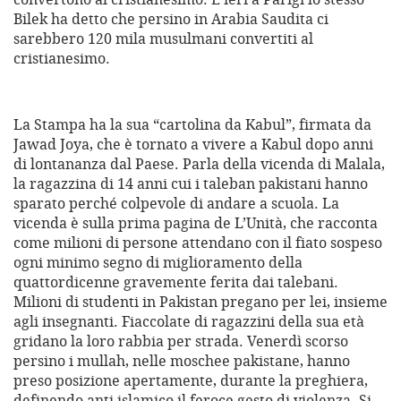
Bilek ha detto che persino in Arabia Saudita ci
sarebbero 120 mila musulmani convertiti al
cristianesimo.
La Stampa ha la sua “cartolina da Kabul”, firmata da
Jawad Joya, che è tornato a vivere a Kabul dopo anni
di lontananza dal Paese. Parla della vicenda di Malala,
la ragazzina di 14 anni cui i taleban pakistani hanno
sparato perché colpevole di andare a scuola. La
vicenda è sulla prima pagina de L’Unità, che racconta
come milioni di persone attendano con il fiato sospeso
ogni minimo segno di miglioramento della
quattordicenne gravemente ferita dai talebani.
Milioni di studenti in Pakistan pregano per lei, insieme
agli insegnanti. Fiaccolate di ragazzini della sua età
gridano la loro rabbia per strada. Venerdì scorso
persino i mullah, nelle moschee pakistane, hanno
preso posizione apertamente, durante la preghiera,
definendo anti islamico il feroce gesto di violenza. Si