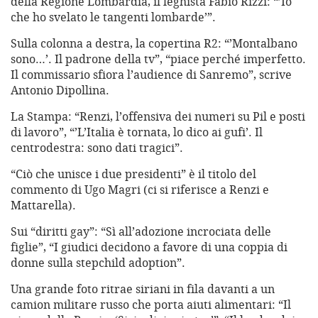
della Regione Lombardia, il leghista Fabio Rizzi: “’Io
che ho svelato le tangenti lombarde’”.
Sulla colonna a destra, la copertina R2: “’Montalbano
sono…’. Il padrone della tv”, “piace perché imperfetto.
Il commissario sfiora l’audience di Sanremo”, scrive
Antonio Dipollina.
La Stampa: “Renzi, l’offensiva dei numeri su Pil e posti
di lavoro”, “’L’Italia è tornata, lo dico ai gufi’. Il
centrodestra: sono dati tragici”.
“
Ciò che unisce i due presidenti” è il titolo del
commento di Ugo Magri (ci si riferisce a Renzi e
Mattarella).
Sui “diritti gay”: “Sì all’adozione incrociata delle
figlie”, “I giudici decidono a favore di una coppia di
donne sulla stepchild adoption”.
Una grande foto ritrae siriani in fila davanti a un
camion militare russo che porta aiuti alimentari: “Il