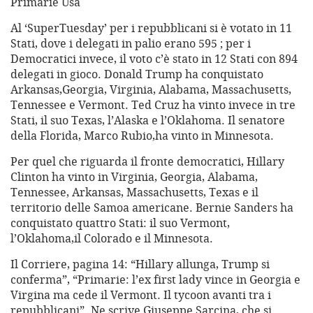
Primarie Usa
Al ‘SuperTuesday’ per i repubblicani si è votato in 11
Stati, dove i delegati in palio erano 595 ; per i
Democratici invece, il voto c’è stato in 12 Stati con 894
delegati in gioco. Donald Trump ha conquistato
Arkansas,Georgia, Virginia, Alabama, Massachusetts,
Tennessee e Vermont. Ted Cruz ha vinto invece in tre
Stati, il suo Texas, l’Alaska e l’Oklahoma. Il senatore
della Florida, Marco Rubio,ha vinto in Minnesota.
Per quel che riguarda il fronte democratici, Hillary
Clinton ha vinto in Virginia, Georgia, Alabama,
Tennessee, Arkansas, Massachusetts, Texas e il
territorio delle Samoa americane. Bernie Sanders ha
conquistato quattro Stati: il suo Vermont,
l’Oklahoma,il Colorado e il Minnesota.
Il Corriere, pagina 14: “Hillary allunga, Trump si
conferma”, “Primarie: l’ex first lady vince in Georgia e
Virgina ma cede il Vermont. Il tycoon avanti tra i
repubblicani”. Ne scrive Giuseppe Sarcina, che si