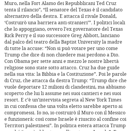
Muro, nella Fort Alamo dei Repubblicani Ted Cruz
tenta il rilancio”, “Il senatore del Texas è il candidato
alternativo della destra. E attacca il rivale Donald,
‘Costruirò una barriera anti-stranieri’”. I politici locali
che lo appoggiano, ovvero l’ex governatore del Texas
Rick Perry e il suo successore Greg Abbott, lanciano
dal palco del teatro della Baptist University la madre
di tutte la accuse: “Non si può votare per uno come
Trump che dice di non chiedere mai perdono a Dio.
Con Obama per sette anni e mezzo le nostre libertà
religiose sono state sotto attacco. Cruz ha due guide
nella sua vita: la Bibbia e la Costituzione”. Poi le parole
di Cruz, che attacca da destra Trump: “Trump dice che
vuole deportare 12 milioni di clandestini, ma abbiamo
scoperto che lui li assume nei suoi cantieri e nei suoi
resort. E c’è un’intervista segreta al New York Times
in cui confessa che una volta eletto sarebbe aperto ai
compromessi. Io no, io costruirò il Muro con il Messico
e funzionerà: così come Israele è riuscito al confine coi
Territori palestinesi”. In politica estera attacca Trump