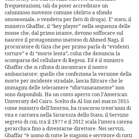
frequentazioni, tali da poter accreditare un
calunnioso movente comune (delitto a sfondo
omosessuale, o vendetta per fatti di droga). E’ stato, il
ministro Ghaffar, il “key player” nella sequenza delle
mosse che, dal primo istante, devono soffocare sul
nascere il protagonismo inatteso di Ahmed Nagi, il
procuratore di Giza che per primo parla di “evidenti
torture” e di “morte lenta”, colui che denuncia la
scomparsa del cellulare di Regeni. Ed è il ministro
Ghaffar che si rifiuta di incontrare il nostro
ambasciatore: quello che confeziona la versione della
morte per incidente stradale, lascia filtrare che le
immagini delle telecamere “sfortunatamente” non
sono disponibili. Ha un conto aperto con l’American
University del Cairo. Scelto da Al Sisi nel marzo 2015
come ministro dell’Interno, ha trascorso trent’anni di
vita e carriera nella Sicurezza dello Stato, il Servizio
segreto di cui, tra il 1977 e il 2012 scala l’intera catena
gerarchica fino a diventarne direttore. Nei servizi,
Ghaffar “è uomo di tutte le stagioni e servitore di tutti