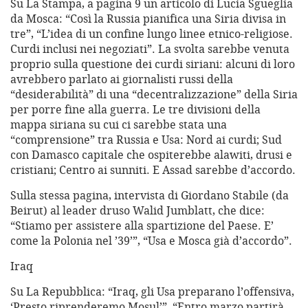
Su La Stampa, a pagina 9 un articolo di Lucia Sgueglia
da Mosca: “Così la Russia pianifica una Siria divisa in
tre”, “L’idea di un confine lungo linee etnico-religiose.
Curdi inclusi nei negoziati”. La svolta sarebbe venuta
proprio sulla questione dei curdi siriani: alcuni di loro
avrebbero parlato ai giornalisti russi della
“desiderabilità” di una “decentralizzazione” della Siria
per porre fine alla guerra. Le tre divisioni della
mappa siriana su cui ci sarebbe stata una
“comprensione” tra Russia e Usa: Nord ai curdi; Sud
con Damasco capitale che ospiterebbe alawiti, drusi e
cristiani; Centro ai sunniti. E Assad sarebbe d’accordo.
Sulla stessa pagina, intervista di Giordano Stabile (da
Beirut) al leader druso Walid Jumblatt, che dice:
“Stiamo per assistere alla spartizione del Paese. E’
come la Polonia nel ’39’”, “Usa e Mosca già d’accordo”.
Iraq
Su La Repubblica: “Iraq, gli Usa preparano l’offensiva,
‘Presto riprenderemo Mosul’”, “Entro marzo partirà