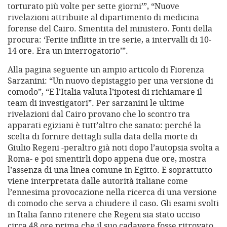
torturato più volte per sette giorni’”, “Nuove
rivelazioni attribuite al dipartimento di medicina
forense del Cairo. Smentita del ministero. Fonti della
procura: ‘Ferite inflitte in tre serie, a intervalli di 10-
14 ore. Era un interrogatorio’”.
Alla pagina seguente un ampio articolo di Fiorenza
Sarzanini: “Un nuovo depistaggio per una versione di
comodo”, “E l’Italia valuta l’ipotesi di richiamare il
team di investigatori”. Per sarzanini le ultime
rivelazioni dal Cairo provano che lo scontro tra
apparati egiziani è tutt’altro che sanato: perché la
scelta di fornire dettagli sulla data della morte di
Giulio Regeni -peraltro già noti dopo l’autopsia svolta a
Roma- e poi smentirli dopo appena due ore, mostra
l’assenza di una linea comune in Egitto. E soprattutto
viene interpretata dalle autorità italiane come
l’ennesima provocazione nella ricerca di una versione
di comodo che serva a chiudere il caso. Gli esami svolti
in Italia fanno ritenere che Regeni sia stato ucciso
circa 48 ore prima che il suo cadavere fosse ritrovato,