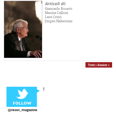
Articoli di:
Giancarlo Bosetti
Marina Calloni
Lara Crinò
Jürgen Habermas
Tutti i dossier »
T
@reset_magazine