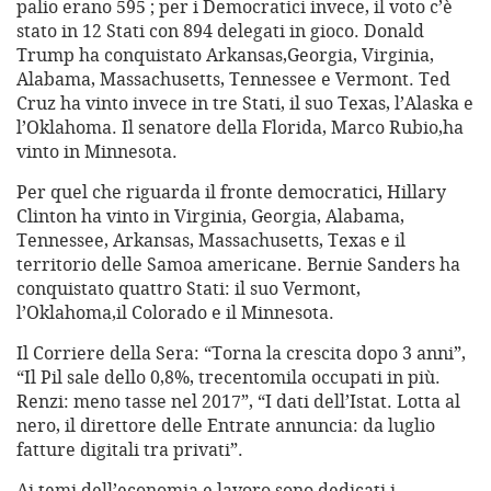
palio erano 595 ; per i Democratici invece, il voto c’è
stato in 12 Stati con 894 delegati in gioco. Donald
Trump ha conquistato Arkansas,Georgia, Virginia,
Alabama, Massachusetts, Tennessee e Vermont. Ted
Cruz ha vinto invece in tre Stati, il suo Texas, l’Alaska e
l’Oklahoma. Il senatore della Florida, Marco Rubio,ha
vinto in Minnesota.
Per quel che riguarda il fronte democratici, Hillary
Clinton ha vinto in Virginia, Georgia, Alabama,
Tennessee, Arkansas, Massachusetts, Texas e il
territorio delle Samoa americane. Bernie Sanders ha
conquistato quattro Stati: il suo Vermont,
l’Oklahoma,il Colorado e il Minnesota.
Il Corriere della Sera: “Torna la crescita dopo 3 anni”,
“Il Pil sale dello 0,8%, trecentomila occupati in più.
Renzi: meno tasse nel 2017”, “I dati dell’Istat. Lotta al
nero, il direttore delle Entrate annuncia: da luglio
fatture digitali tra privati”.
Ai temi dell’economia e lavoro sono dedicati i