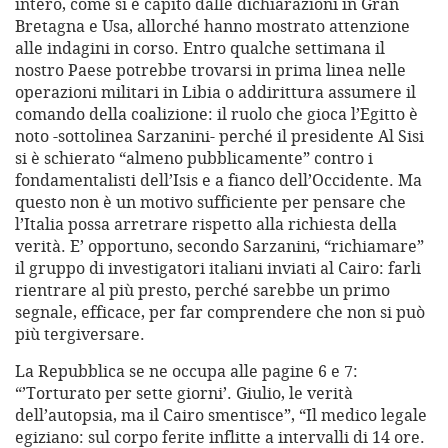
intero, come si è capito dalle dichiarazioni in Gran
Bretagna e Usa, allorché hanno mostrato attenzione
alle indagini in corso. Entro qualche settimana il
nostro Paese potrebbe trovarsi in prima linea nelle
operazioni militari in Libia o addirittura assumere il
comando della coalizione: il ruolo che gioca l’Egitto è
noto -sottolinea Sarzanini- perché il presidente Al Sisi
si è schierato “almeno pubblicamente” contro i
fondamentalisti dell’Isis e a fianco dell’Occidente. Ma
questo non è un motivo sufficiente per pensare che
l’Italia possa arretrare rispetto alla richiesta della
verità. E’ opportuno, secondo Sarzanini, “richiamare”
il gruppo di investigatori italiani inviati al Cairo: farli
rientrare al più presto, perché sarebbe un primo
segnale, efficace, per far comprendere che non si può
più tergiversare.
La Repubblica se ne occupa alle pagine 6 e 7:
“’Torturato per sette giorni’. Giulio, le verità
dell’autopsia, ma il Cairo smentisce”, “Il medico legale
egiziano: sul corpo ferite inflitte a intervalli di 14 ore.