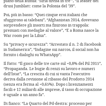
piano della Russia: ‘Siria divisa in tre’”, “Il leader dei
drusi Jumblatt: come la Polonia del ’39”.
Poi, più in basso: “Quei cinque eroi italiani che
sfuggirono ai talebani”, “Afghanistan 2014, dovevano
sorprendere gli insorti ma finirono in trappola:
premiati con medaglie al valore”, “E a Roma nasce la
War room per la Libia”.
Su “privacy e sicurezza”: “Arrestato il n. 2 di Facebook
in Sudamerica”, “Indagine sui narcos, il social non ha
fornito i dialoghi su WhatsApp”.
Il Fatto: “Il gioco delle tre carte sul +0,8% del Pil 2015”,
“Propaganda. Le bugie di renzi su lavoro e numeri
dell’Istat”, “La crescita di cui si vanta l’esecutivo
deriva dalla revisione al ribasso del Prodotto 2014
(senza era ferma al +0,65%). Dopo i licenziamenti
facili e 12 miliardi alle imprese, il tasso di occupazione
è uguale a un anno fa”.
Di fianco: “La Quarto del Pd-destra: processo per