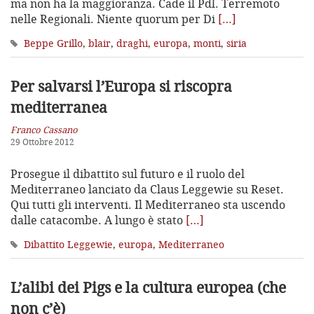
ma non ha la maggioranza. Cade il Pdl. Terremoto
nelle Regionali. Niente quorum per Di
[…]
Beppe Grillo
,
blair
,
draghi
,
europa
,
monti
,
siria
Per salvarsi l’Europa si riscopra
mediterranea
Franco Cassano
29 Ottobre 2012
Prosegue il dibattito sul futuro e il ruolo del
Mediterraneo lanciato da Claus Leggewie su Reset.
Qui tutti gli interventi. Il Mediterraneo sta uscendo
dalle catacombe. A lungo è stato
[…]
Dibattito Leggewie
,
europa
,
Mediterraneo
L’alibi dei Pigs e la cultura europea (che
non c’è)