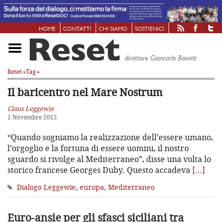
HOME
CONTATTI
CHI SIAMO
SOSTIENICI
Reset
»
Tag
»
Il baricentro nel Mare Nostrum
Claus Leggewie
1 Novembre 2012
“Quando sogniamo la realizzazione dell’essere umano,
l’orgoglio e la fortuna di essere uomini, il nostro
sguardo si rivolge al Mediterraneo”, disse una volta lo
storico francese Georges Duby. Questo accadeva
[…]
Dialogo Leggewie
,
europa
,
Mediterraneo
Euro-ansie per gli sfasci siciliani
tra