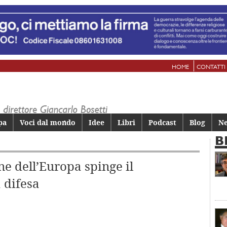
HOME
CONTATTI
pa
Voci dal mondo
Idee
Libri
Podcast
Blog
Ne
B
ne dell’Europa spinge il
 difesa