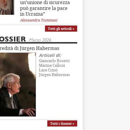
un’unione di sicurezza
può garantire la pace
in Ucraina”
Alessandra Tommasi
Tutti gli articoli »
OSSIER
Marzo 2026
eredità di Jürgen Habermas
Articoli di:
Giancarlo Bosetti
Marina Calloni
Lara Crinò
Jürgen Habermas
Tutti i dossier »