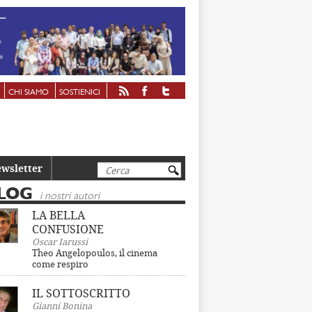
CHI SIAMO
SOSTIENICI
Cerca
wsletter
LOG
i nostri autori
LA BELLA
CONFUSIONE
Oscar Iarussi
Theo Angelopoulos, il cinema
come respiro
IL SOTTOSCRITTO
Gianni Bonina