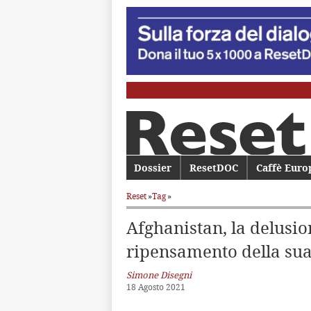
Menu principale
Dossier
Vai al contenuto principale
Vai al contenuto secondario
ResetDOC
Caffè Euro
Reset
»
Tag
»
Afghanistan, la delusio
ripensamento della sua
Simone Disegni
18 Agosto 2021