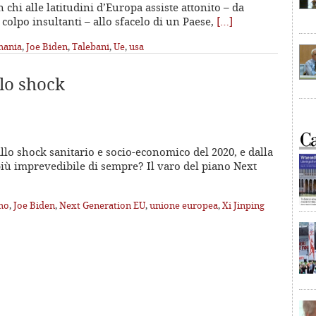
 chi alle latitudini d’Europa assiste attonito – da
olpo insultanti – allo sfacelo di un Paese,
[…]
mania
,
Joe Biden
,
Talebani
,
Ue
,
usa
lo shock
o shock sanitario e socio-economico del 2020, e dalla
iù imprevedibile di sempre? Il varo del piano Next
mo
,
Joe Biden
,
Next Generation EU
,
unione europea
,
Xi Jinping