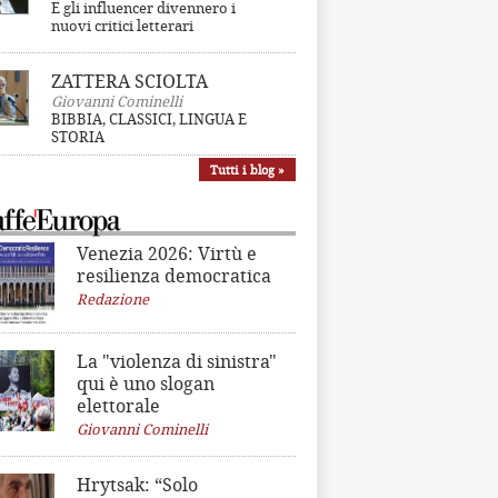
E gli influencer divennero i
nuovi critici letterari
ZATTERA SCIOLTA
Giovanni Cominelli
BIBBIA, CLASSICI, LINGUA E
STORIA
Tutti i blog »
Venezia 2026: Virtù e
resilienza democratica
Redazione
La "violenza di sinistra"
qui è uno slogan
elettorale
Giovanni Cominelli
Hrytsak: “Solo