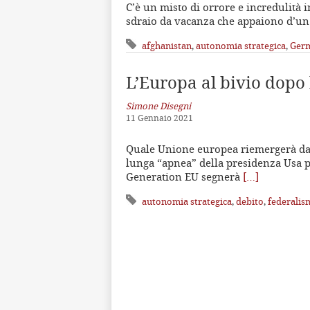
C’è un misto di orrore e incredulità in
sdraio da vacanza che appaiono d’un c
afghanistan
,
autonomia strategica
,
Ger
L’Europa al bivio dopo 
Simone Disegni
11 Gennaio 2021
Quale Unione europea riemergerà dall
lunga “apnea” della presidenza Usa p
Generation EU segnerà
[…]
autonomia strategica
,
debito
,
federalis