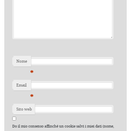
Nome
*
Email
*
Sito web
Do il mio consenso affinché un cookie salvi i miei dati (nome,