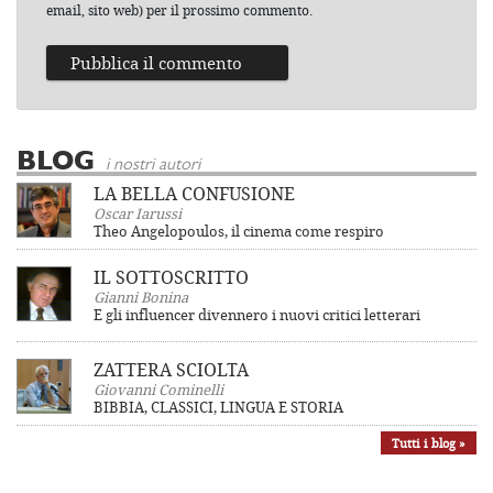
email, sito web) per il prossimo commento.
BLOG
i nostri autori
LA BELLA CONFUSIONE
Oscar Iarussi
Theo Angelopoulos, il cinema come respiro
IL SOTTOSCRITTO
Gianni Bonina
E gli influencer divennero i nuovi critici letterari
ZATTERA SCIOLTA
Giovanni Cominelli
BIBBIA, CLASSICI, LINGUA E STORIA
Tutti i blog »