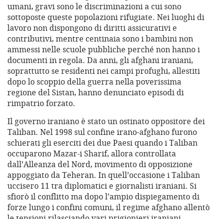
umani, gravi sono le discriminazioni a cui sono
sottoposte queste popolazioni rifugiate. Nei luoghi di
lavoro non dispongono di diritti assicurativi e
contributivi, mentre centinaia sono i bambini non
ammessi nelle scuole pubbliche perché non hanno i
documenti in regola. Da anni, gli afghani iraniani,
soprattutto se residenti nei campi profughi, allestiti
dopo lo scoppio della guerra nella poverissima
regione del Sistan, hanno denunciato episodi di
rimpatrio forzato.
Il governo iraniano è stato un ostinato oppositore dei
Taliban. Nel 1998 sul confine irano-afghano furono
schierati gli eserciti dei due Paesi quando i Taliban
occuparono Mazar-i Sharif, allora controllata
dall’Alleanza del Nord, movimento di opposizione
appoggiato da Teheran. In quell’occasione i Taliban
uccisero 11 tra diplomatici e giornalisti iraniani. Si
sfiorò il conflitto ma dopo l’ampio dispiegamento di
forze lungo i confini comuni, il regime afghano allentò
le tensioni rilasciando vari prigionieri iraniani