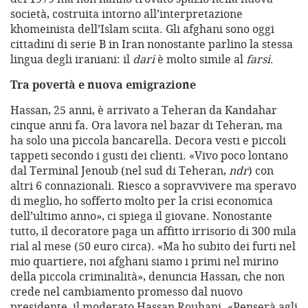
società, costruita intorno all’interpretazione
khomeinista dell’Islam sciita. Gli afghani sono oggi
cittadini di serie B in Iran nonostante parlino la stessa
lingua degli iraniani: il
dari
è molto simile al
farsi
.
Tra povertà e nuova emigrazione
Hassan, 25 anni, è arrivato a Teheran da Kandahar
cinque anni fa. Ora lavora nel bazar di Teheran, ma
ha solo una piccola bancarella. Decora vesti e piccoli
tappeti secondo i gusti dei clienti. «Vivo poco lontano
dal Terminal Jenoub (nel sud di Teheran,
ndr
) con
altri 6 connazionali. Riesco a sopravvivere ma speravo
di meglio, ho sofferto molto per la crisi economica
dell’ultimo anno», ci spiega il giovane. Nonostante
tutto, il decoratore paga un affitto irrisorio di 300 mila
rial al mese (50 euro circa). «Ma ho subito dei furti nel
mio quartiere, noi afghani siamo i primi nel mirino
della piccola criminalità», denuncia Hassan, che non
crede nel cambiamento promesso dal nuovo
presidente, il moderato Hassan Rouhani. «Penserà agli