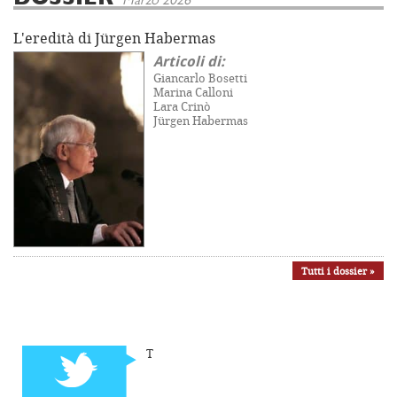
Marzo 2026
L'eredità di Jürgen Habermas
Articoli di:
Giancarlo Bosetti
Marina Calloni
Lara Crinò
Jürgen Habermas
Tutti i dossier »
T