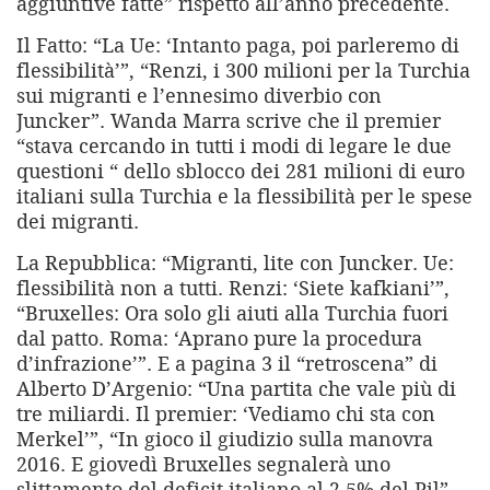
aggiuntive fatte” rispetto all’anno precedente.
Il Fatto: “La Ue: ‘Intanto paga, poi parleremo di
flessibilità’”, “Renzi, i 300 milioni per la Turchia
sui migranti e l’ennesimo diverbio con
Juncker”. Wanda Marra scrive che il premier
“stava cercando in tutti i modi di legare le due
questioni “ dello sblocco dei 281 milioni di euro
italiani sulla Turchia e la flessibilità per le spese
dei migranti.
La Repubblica: “Migranti, lite con Juncker. Ue:
flessibilità non a tutti. Renzi: ‘Siete kafkiani’”,
“Bruxelles: Ora solo gli aiuti alla Turchia fuori
dal patto. Roma: ‘Aprano pure la procedura
d’infrazione’”. E a pagina 3 il “retroscena” di
Alberto D’Argenio: “Una partita che vale più di
tre miliardi. Il premier: ‘Vediamo chi sta con
Merkel’”, “In gioco il giudizio sulla manovra
2016. E giovedì Bruxelles segnalerà uno
slittamento del deficit italiano al 2,5% del Pil”.