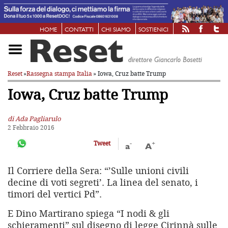
HOME
CONTATTI
CHI SIAMO
SOSTIENICI
Reset
»
Rassegna stampa Italia
» Iowa, Cruz batte Trump
Iowa, Cruz batte Trump
di Ada Pagliarulo
2 Febbraio 2016
-
+
Tweet
a
A
Il Corriere della Sera: “’Sulle unioni civili
decine di voti segreti’. La linea del senato, i
timori del vertici Pd”.
E Dino Martirano spiega “I nodi & gli
schieramenti” sul disegno di legge Cirinnà sulle