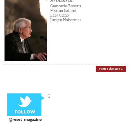
Articoli di:
Giancarlo Bosetti
Marina Calloni
Lara Crinò
Jürgen Habermas
Tutti i dossier »
T
@reset_magazine