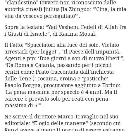
“clandestino” (ovvero non riconosciuto dalle
autorità cinesi) Jiulius Jia Zhinguo: “’Cina, la mia
vita da vescovo perseguitato’”.
Sopra la testata: “Yad Vashem. Fedeli di Allah fra
i Giusti di Israele”, di Karima Moual.
Il Fatto: “Spacciatori alla luce del sole. Vietato
arrestarli (per legge)”, “Il Paese dell’impunità.
Agenti e pm: ‘Due giorni e son di nuovo liberi’”,
“Da Roma a Catania, passando per i piccoli
centri come Prato (raccontata dall’inchiesta
delle ‘Iene’): cocaina, eroina e ‘pasticche’.
Paaolo Borgna, procuratore aggiunto a Torino:
‘La pena massima per spaccio è 4 anni. Ma il
carcere è previsto solo per reati con pena
massima di 5’”.
Ne scrive il direttore Marco Travaglio nel suo
editoriale: “Elogio delle manette” (secondo cui
Renzi aveva almeno il pregio di essere estraneo