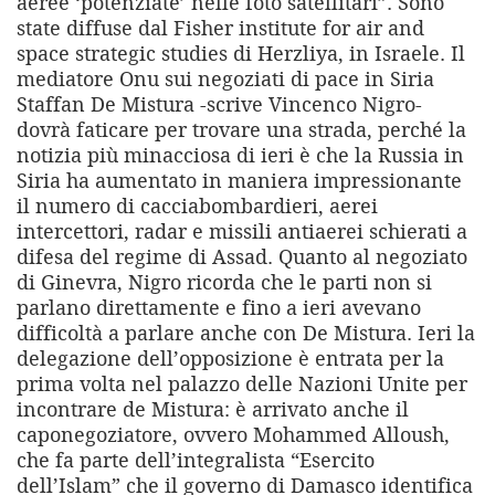
aeree ‘potenziate’ nelle foto satellitari”. Sono
state diffuse dal Fisher institute for air and
space strategic studies di Herzliya, in Israele. Il
mediatore Onu sui negoziati di pace in Siria
Staffan De Mistura -scrive Vincenco Nigro-
dovrà faticare per trovare una strada, perché la
notizia più minacciosa di ieri è che la Russia in
Siria ha aumentato in maniera impressionante
il numero di cacciabombardieri, aerei
intercettori, radar e missili antiaerei schierati a
difesa del regime di Assad. Quanto al negoziato
di Ginevra, Nigro ricorda che le parti non si
parlano direttamente e fino a ieri avevano
difficoltà a parlare anche con De Mistura. Ieri la
delegazione dell’opposizione è entrata per la
prima volta nel palazzo delle Nazioni Unite per
incontrare de Mistura: è arrivato anche il
caponegoziatore, ovvero Mohammed Alloush,
che fa parte dell’integralista “Esercito
dell’Islam” che il governo di Damasco identifica