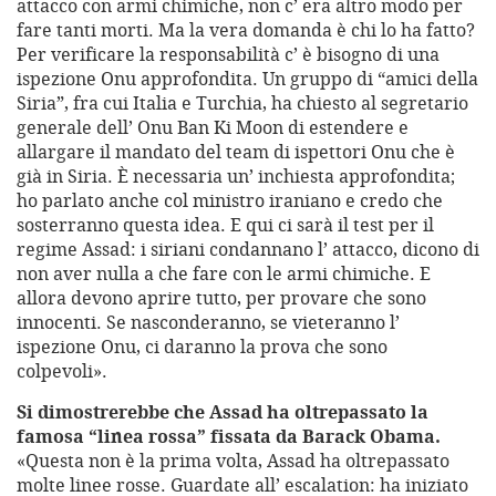
attacco con armi chimiche, non c’ era altro modo per
fare tanti morti. Ma la vera domanda è chi lo ha fatto?
Per verificare la responsabilità c’ è bisogno di una
ispezione Onu approfondita. Un gruppo di “amici della
Siria”, fra cui Italia e Turchia, ha chiesto al segretario
generale dell’ Onu Ban Ki Moon di estendere e
allargare il mandato del team di ispettori Onu che è
già in Siria. È necessaria un’ inchiesta approfondita;
ho parlato anche col ministro iraniano e credo che
sosterranno questa idea. E qui ci sarà il test per il
regime Assad: i siriani condannano l’ attacco, dicono di
non aver nulla a che fare con le armi chimiche. E
allora devono aprire tutto, per provare che sono
innocenti. Se nasconderanno, se vieteranno l’
ispezione Onu, ci daranno la prova che sono
colpevoli».
Si dimostrerebbe che Assad ha oltrepassato la
famosa “linea rossa” fissata da Barack Obama.
«Questa non è la prima volta, Assad ha oltrepassato
molte linee rosse. Guardate all’ escalation: ha iniziato