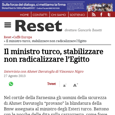
HOME
CONTATTI
CHI SIAMO
SOSTIENICI
Reset
»
Caffè Europa
» Il ministro turco, stabilizzare
non radicalizzare l’Egitto
Il ministro turco, stabilizzare
non radicalizzare l’Egitto
Intervista con Ahmet Davutoglu di Vincenzo Nigro
27 Agosto 2013
-
+
Tweet
a
A
Nel cortile della Farnesina gli uomini della sicurezza
di Ahmet Davutoglu “provano” la blindatura della
Bmw assegnata al ministro degli Esteri turco. Battono
con le nocche delle dita sulla carrozzeria, come fosse