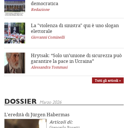
democratica
Redazione
La "violenza di sinistra"
qui è uno slogan
elettorale
Giovanni Cominelli
Hrytsak: “Solo un’unione di sicurezza può
garantire la pace in Ucraina”
Alessandra Tommasi
Tutti gli articoli »
DOSSIER
Marzo 2026
L'eredità di Jürgen Habermas
Articoli di:
Giancarlo Bosetti