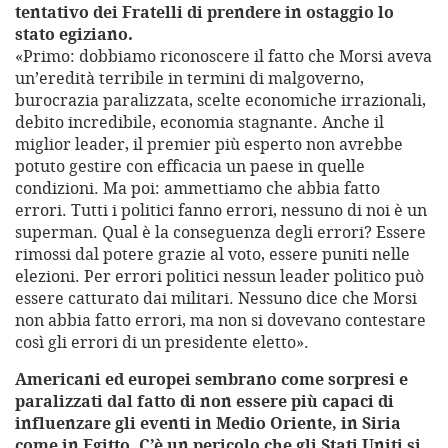
tentativo dei Fratelli di prendere in ostaggio lo
stato egiziano.
«Primo: dobbiamo riconoscere il fatto che Morsi aveva
un’eredità terribile in termini di malgoverno,
burocrazia paralizzata, scelte economiche irrazionali,
debito incredibile, economia stagnante. Anche il
miglior leader, il premier più esperto non avrebbe
potuto gestire con efficacia un paese in quelle
condizioni. Ma poi: ammettiamo che abbia fatto
errori. Tutti i politici fanno errori, nessuno di noi è un
superman. Qual è la conseguenza degli errori? Essere
rimossi dal potere grazie al voto, essere puniti nelle
elezioni. Per errori politici nessun leader politico può
essere catturato dai militari. Nessuno dice che Morsi
non abbia fatto errori, ma non si dovevano contestare
così gli errori di un presidente eletto».
Americani ed europei sembrano come sorpresi e
paralizzati dal fatto di non essere più capaci di
influenzare gli eventi in Medio Oriente, in Siria
come in Egitto. C’è un pericolo che gli Stati Uniti si