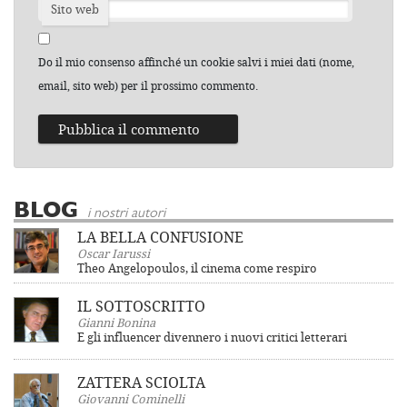
Sito web
Do il mio consenso affinché un cookie salvi i miei dati (nome,
email, sito web) per il prossimo commento.
BLOG
i nostri autori
LA BELLA CONFUSIONE
Oscar Iarussi
Theo Angelopoulos, il cinema come respiro
IL SOTTOSCRITTO
Gianni Bonina
E gli influencer divennero i nuovi critici letterari
ZATTERA SCIOLTA
Giovanni Cominelli