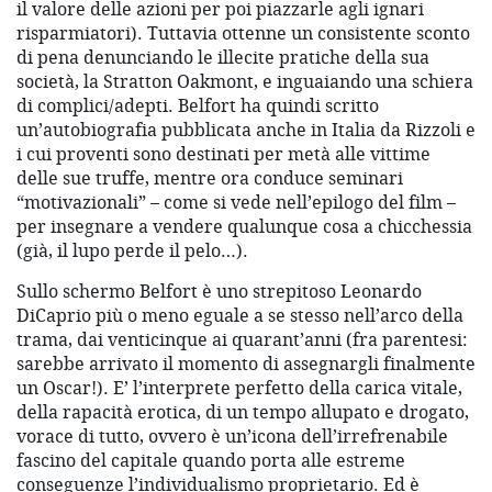
il valore delle azioni per poi piazzarle agli ignari
risparmiatori). Tuttavia ottenne un consistente sconto
di pena denunciando le illecite pratiche della sua
società, la Stratton Oakmont, e inguaiando una schiera
di complici/adepti. Belfort ha quindi scritto
un’autobiografia pubblicata anche in Italia da Rizzoli e
i cui proventi sono destinati per metà alle vittime
delle sue truffe, mentre ora conduce seminari
“motivazionali” – come si vede nell’epilogo del film –
per insegnare a vendere qualunque cosa a chicchessia
(già, il lupo perde il pelo…).
Sullo schermo Belfort è uno strepitoso Leonardo
DiCaprio più o meno eguale a se stesso nell’arco della
trama, dai venticinque ai quarant’anni (fra parentesi:
sarebbe arrivato il momento di assegnargli finalmente
un Oscar!). E’ l’interprete perfetto della carica vitale,
della rapacità erotica, di un tempo allupato e drogato,
vorace di tutto, ovvero è un’icona dell’irrefrenabile
fascino del capitale quando porta alle estreme
conseguenze l’individualismo proprietario. Ed è