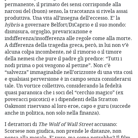
permanente, il primato dei sensi corrisponde alla
narcosi del (buon) senso, la tracotanza si rivela assai
produttiva. Una vita all’insegna dell’eccesso. E’ la
hýbris
a governare Belfort/DiCaprio e il suo mondo:
dismisura, orgoglio, prevaricazione e
indifferenza/insofferenza alle regole come alla morte.
A differenza della tragedia greca, però, in lui non v’è
alcuna colpa incombente, né il rimorso o il timore
della nemesi che pure il padre gli predice: “Tutti i
nodi prima o poi vengono al pettine”. Non c’è
“salvezza” immaginabile nell’orizzonte di una vita così
e qualsiasi perversione è in campo senza considerarsi
tale. Un vortice collettivo, considerando la fedeltà
quasi paranoica che i soci del “cerchio magico” (ex
poveracci psicotici) e i dipendenti della Stratton
Oakmont riservano al loro eroe, capo e guru (succede
anche in politica, non solo nella finanza).
I detrattori di
The Wolf of Wall Street
accusano:
Scorsese non giudica, non prende le distanze, non
pensa alla morale. E’ vero, ma come potrebbe? Il film