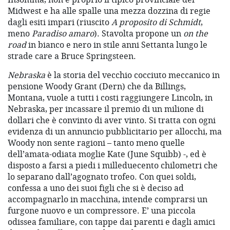
Midwest e ha alle spalle una mezza dozzina di regie
dagli esiti impari (riuscito
A proposito di Schmidt
,
meno
Paradiso amaro
). Stavolta propone un
on the
road
in bianco e nero in stile anni Settanta lungo le
strade care a Bruce Springsteen.
Nebraska
è la storia del vecchio cocciuto meccanico in
pensione Woody Grant (Dern) che da Billings,
Montana, vuole a tutti i costi raggiungere Lincoln, in
Nebraska, per incassare il premio di un milione di
dollari che è convinto di aver vinto. Si tratta con ogni
evidenza di un annuncio pubblicitario per allocchi, ma
Woody non sente ragioni – tanto meno quelle
dell’amata-odiata moglie Kate (June Squibb) -, ed è
disposto a farsi a piedi i milleduecento chilometri che
lo separano dall’agognato trofeo. Con quei soldi,
confessa a uno dei suoi figli che si è deciso ad
accompagnarlo in macchina, intende comprarsi un
furgone nuovo e un compressore. E’ una piccola
odissea familiare, con tappe dai parenti e dagli amici