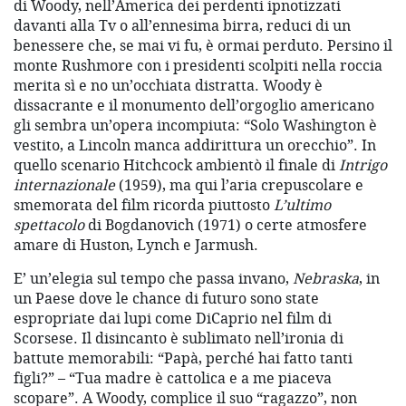
di Woody, nell’America dei perdenti ipnotizzati
davanti alla Tv o all’ennesima birra, reduci di un
benessere che, se mai vi fu, è ormai perduto. Persino il
monte Rushmore con i presidenti scolpiti nella roccia
merita sì e no un’occhiata distratta. Woody è
dissacrante e il monumento dell’orgoglio americano
gli sembra un’opera incompiuta: “Solo Washington è
vestito, a Lincoln manca addirittura un orecchio”. In
quello scenario Hitchcock ambientò il finale di
Intrigo
internazionale
(1959), ma qui l’aria crepuscolare e
smemorata del film ricorda piuttosto
L’ultimo
spettacolo
di Bogdanovich (1971) o certe atmosfere
amare di Huston, Lynch e Jarmush.
E’ un’elegia sul tempo che passa invano,
Nebraska
, in
un Paese dove le chance di futuro sono state
espropriate dai lupi come DiCaprio nel film di
Scorsese. Il disincanto è sublimato nell’ironia di
battute memorabili: “Papà, perché hai fatto tanti
figli?” – “Tua madre è cattolica e a me piaceva
scopare”. A Woody, complice il suo “ragazzo”, non