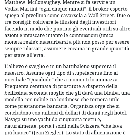
Matthew McConaughey. Mentre si fa servire un
Vodka Martini “ogni cinque minuti”, il broker esperto
spiega al pivellino come cavarsela a Wall Street. Due o
tre consigli: coltivare le illusioni degli investitori
facendo in modo che puntino gli eventuali utili su altre
azioni e intascare intanto le commissioni (unica
moneta reale); masturbarsi a più non posso per essere
sempre rilassati; assumere cocaina in grande quantità
per stare all’erta.
L’allievo è sveglio e in un battibaleno supererà il
maestro. Assume ogni tipo di stupefacente fino al
micidiale “Quaalude” che a momenti lo ammazza.
Frequenta centinaia di prostitute a dispetto della
bellissima seconda moglie che gli darà una bimba, una
modella con nobile zia londinese che tornerà utile
come prestanome bancaria. Organizza orge che si
concludono con milioni di dollari di danni negli hotel.
Naviga su uno yacht da cinquanta metri e,
naturalmente, porta i soldi nella Svizzera “che lava
più bianco” (Jean Ziegler). Lo stato di allucinazione è