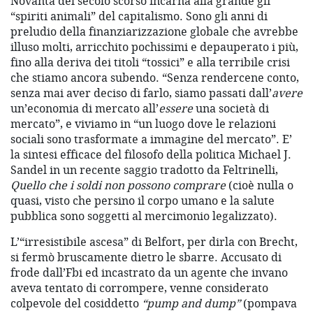
Novanta del secolo scorso incarna alla grande gli
“spiriti animali” del capitalismo. Sono gli anni di
preludio della finanziarizzazione globale che avrebbe
illuso molti, arricchito pochissimi e depauperato i più,
fino alla deriva dei titoli “tossici” e alla terribile crisi
che stiamo ancora subendo. “Senza rendercene conto,
senza mai aver deciso di farlo, siamo passati dall’
avere
un’economia di mercato all’
essere
una società di
mercato”, e viviamo in “un luogo dove le relazioni
sociali sono trasformate a immagine del mercato”. E’
la sintesi efficace del filosofo della politica Michael J.
Sandel in un recente saggio tradotto da Feltrinelli,
Quello che i soldi non possono comprare
(cioè nulla o
quasi, visto che persino il corpo umano e la salute
pubblica sono soggetti al mercimonio legalizzato).
L’“irresistibile ascesa” di Belfort, per dirla con Brecht,
si fermò bruscamente dietro le sbarre. Accusato di
frode dall’Fbi ed incastrato da un agente che invano
aveva tentato di corrompere, venne considerato
colpevole del cosiddetto
“pump and dump”
(pompava