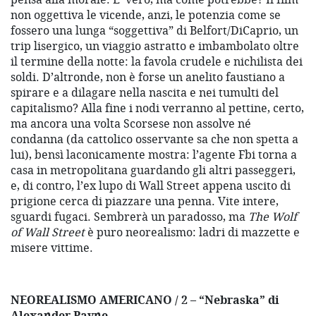
non oggettiva le vicende, anzi, le potenzia come se
fossero una lunga “soggettiva” di Belfort/DiCaprio, un
trip lisergico, un viaggio astratto e imbambolato oltre
il termine della notte: la favola crudele e nichilista dei
soldi. D’altronde, non è forse un anelito faustiano a
spirare e a dilagare nella nascita e nei tumulti del
capitalismo? Alla fine i nodi verranno al pettine, certo,
ma ancora una volta Scorsese non assolve né
condanna (da cattolico osservante sa che non spetta a
lui), bensì laconicamente mostra: l’agente Fbi torna a
casa in metropolitana guardando gli altri passeggeri,
e, di contro, l’ex lupo di Wall Street appena uscito di
prigione cerca di piazzare una penna. Vite intere,
sguardi fugaci. Sembrerà un paradosso, ma
The Wolf
of Wall Street
è puro neorealismo: ladri di mazzette e
misere vittime.
NEOREALISMO AMERICANO / 2 – “Nebraska” di
Alexander Payne