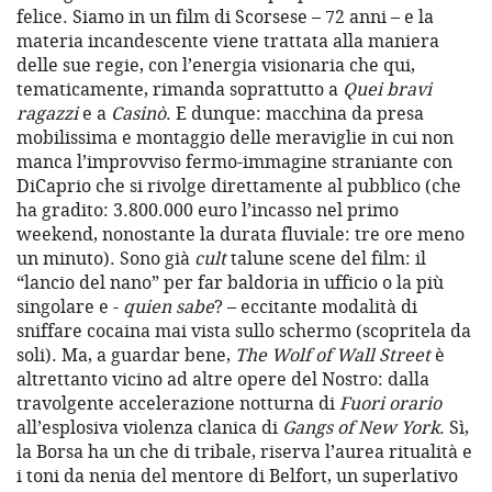
felice. Siamo in un film di Scorsese – 72 anni – e la
materia incandescente viene trattata alla maniera
delle sue regie, con l’energia visionaria che qui,
tematicamente, rimanda soprattutto a
Quei bravi
ragazzi
e a
Casinò
. E dunque: macchina da presa
mobilissima e montaggio delle meraviglie in cui non
manca l’improvviso fermo-immagine straniante con
DiCaprio che si rivolge direttamente al pubblico (che
ha gradito: 3.800.000 euro l’incasso nel primo
weekend, nonostante la durata fluviale: tre ore meno
un minuto). Sono già
cult
talune scene del film: il
“lancio del nano” per far baldoria in ufficio o la più
singolare e ­-
quien sabe
? – eccitante modalità di
sniffare cocaina mai vista sullo schermo (scopritela da
soli). Ma, a guardar bene,
The Wolf of Wall Street
è
altrettanto vicino ad altre opere del Nostro: dalla
travolgente accelerazione notturna di
Fuori orario
all’esplosiva violenza clanica di
Gangs of New York
. Sì,
la Borsa ha un che di tribale, riserva l’aurea ritualità e
i toni da nenia del mentore di Belfort, un superlativo