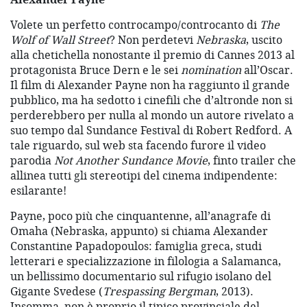
Volete un perfetto controcampo/controcanto di
The
Wolf of Wall Street
? Non perdetevi
Nebraska
, uscito
alla chetichella nonostante il premio di Cannes 2013 al
protagonista Bruce Dern e le sei
nomination
all’Oscar.
Il film di Alexander Payne non ha raggiunto il grande
pubblico, ma ha sedotto i cinefili che d’altronde non si
perderebbero per nulla al mondo un autore rivelato a
suo tempo dal Sundance Festival di Robert Redford. A
tale riguardo, sul web sta facendo furore il video
parodia
Not Another Sundance Movie
, finto trailer che
allinea tutti gli stereotipi del cinema indipendente:
esilarante!
Payne, poco più che cinquantenne, all’anagrafe di
Omaha (Nebraska, appunto) si chiama Alexander
Constantine Papadopoulos: famiglia greca, studi
letterari e specializzazione in filologia a Salamanca,
un bellissimo documentario sul rifugio isolano del
Gigante Svedese (
Trespassing Bergman
, 2013).
Insomma, non è proprio il tipico provinciale del