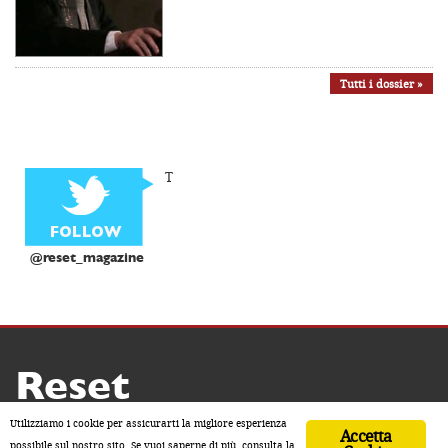
Tutti i dossier »
T
@reset_magazine
Reset
Copyright ® 2026 by Reset
Utilizziamo i cookie per assicurarti la migliore esperienza
Accetta
Home
Contatti
Chi siamo
Sostienici
possibile sul nostro sito. Se vuoi saperne di più, consulta la