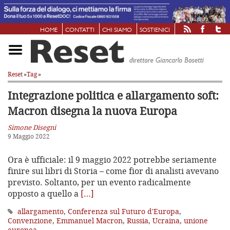
HOME
CONTATTI
CHI SIAMO
SOSTIENICI
Reset
»
Tag
»
Integrazione politica e allargamento soft:
Macron disegna la nuova Europa
Simone Disegni
9 Maggio 2022
Ora è ufficiale: il 9 maggio 2022 potrebbe seriamente
finire sui libri di Storia – come fior di analisti avevano
previsto. Soltanto, per un evento radicalmente
opposto a quello a
[…]
allargamento
,
Conferenza sul Futuro d'Europa
,
Convenzione
,
Emmanuel Macron
,
Russia
,
Ucraina
,
unione
europea