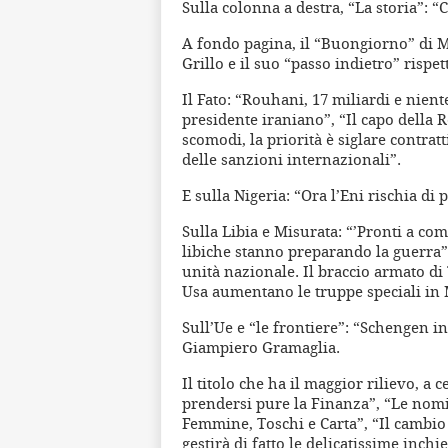
Sulla colonna a destra, “La storia”: “
A fondo pagina, il “Buongiorno” di M
Grillo e il suo “passo indietro” rispet
Il Fato: “Rouhani, 17 miliardi e nien
presidente iraniano”, “Il capo della 
scomodi, la priorità è siglare contrat
delle sanzioni internazionali”.
E sulla Nigeria: “Ora l’Eni rischia di
Sulla Libia e Misurata: “’Pronti a comb
libiche stanno preparando la guerra”
unità nazionale. Il braccio armato di 
Usa aumentano le truppe speciali in 
Sull’Ue e “le frontiere”: “Schengen i
Giampiero Gramaglia.
Il titolo che ha il maggior rilievo, a
prendersi pure la Finanza”, “Le nomin
Femmine, Toschi e Carta”, “Il cambi
gestirà di fatto le delicatissime inchies