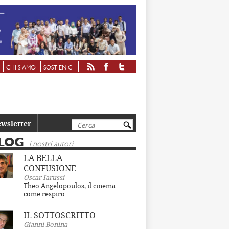
CHI SIAMO
SOSTIENICI
Cerca
wsletter
LOG
i nostri autori
LA BELLA
CONFUSIONE
Oscar Iarussi
Theo Angelopoulos, il cinema
come respiro
IL SOTTOSCRITTO
Gianni Bonina