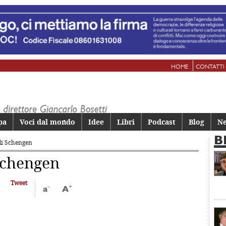
HOME
CONTATTI
pa
Voci dal mondo
Idee
Libri
Podcast
Blog
Ne
B
 di Schengen
Schengen
Tweet
-
+
a
A