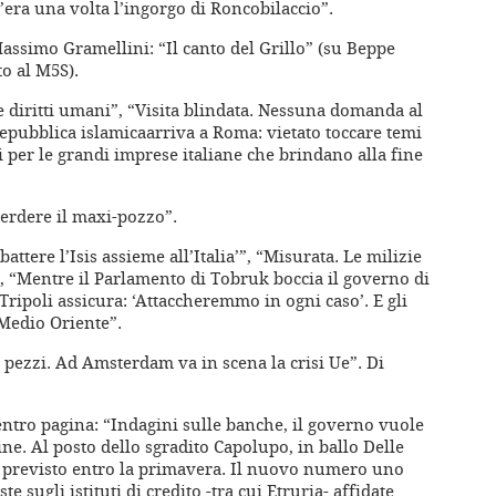
C’era una volta l’ingorgo di Roncobilaccio”.
assimo Gramellini: “Il canto del Grillo” (su Beppe
to al M5S).
te diritti umani”, “Visita blindata. Nessuna domanda al
Repubblica islamicaarriva a Roma: vietato toccare temi
ti per le grandi imprese italiane che brindano alla fine
 perdere il maxi-pozzo”.
attere l’Isis assieme all’Italia’”, “Misurata. Le milizie
, “Mentre il Parlamento di Tobruk boccia il governo di
Tripoli assicura: ‘Attaccheremmo in ogni caso’. E gli
Medio Oriente”.
n pezzi. Ad Amsterdam va in scena la crisi Ue”. Di
 centro pagina: “Indagini sulle banche, il governo vuole
e. Al posto dello sgradito Capolupo, in ballo Delle
o previsto entro la primavera. Il nuovo numero uno
te sugli istituti di credito -tra cui Etruria- affidate