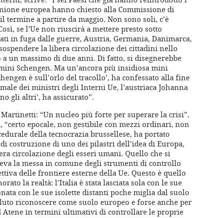
l’Unione europea hanno chiesto alla Commissione di
l termine a partire da maggio. Non sono soli, c’è
osì, se l’Ue non riuscirà a mettere presto sotto
erati in fuga dalle guerre, Austria, Germania, Danimarca,
ospendere la libera circolazione dei cittadini nello
 a un massimo di due anni. Di fatto, si disegnerebbe
mini Schengen. Ma un’ancora più insidiosa mini
ngen è sull’orlo del tracollo’, ha confessato alla fine
rmale dei ministri degli Interni Ue, l’austriaca Johanna
o gli altri’, ha assicurato”.
e Martinetti: “Un nucleo più forte per superare la crisi”.
i, “certo epocale, non gestibile con mezzi ordinari, non
edurale della tecnocrazia brussellese, ha portato
di costruzione di uno dei pilastri dell’idea di Europa,
bera circolazione degli esseri umani. Quello che si
eva la messa in comune degli strumenti di controllo
ettiva delle frontiere esterne della Ue. Questo è quello
rato la realtà: l’Italia è stata lasciata sola con le sue
ata con le sue isolette distanti poche miglia dal suolo
oluto riconoscere come suolo europeo e forse anche per
d Atene in termini ultimativi di controllare le proprie