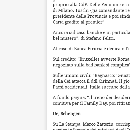
proprio alla GdF. Delle Femmine e i r
di Milano. Toschi -già comandante re
presidente della Provincia e poi sind
Carta gradito al premier”.
Ancora sul caso banche e in particol
bel mistero”, di Stefano Feltri.
Al caso di Banca Etruria è dedicato l’
Sul credito: “Bruxelles avverte Roma: 
negoziato sulla bad bank si complica
Sulle unioni civili: “Bagnasco: ‘Giust
della Cei attacca il ddl Cirinnaà. Il g
Paesi occidentali, Italia succube della
A fondo pagina: “Il treno dei desideri
comitiva per il Family Day, poi ritirati
Ue, Schengen
Su La Stampa, Marco Zatterin, corris
vertice informale dei ministri degli I