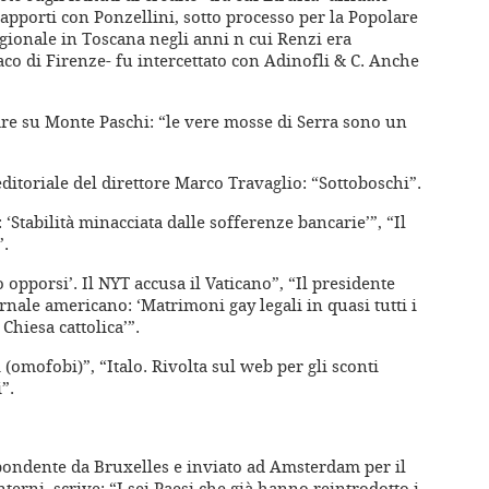
apporti con Ponzellini, sotto processo per la Popolare
gionale in Toscana negli anni n cui Renzi era
aco di Firenze- fu intercettato con Adinofli & C. Anche
are su Monte Paschi: “le vere mosse di Serra sono un
editoriale del direttore Marco Travaglio: “Sottoboschi”.
‘Stabilità minacciata dalle sofferenze bancarie’”, “Il
”.
o opporsi’. Il NYT accusa il Vaticano”, “Il presidente
iornale americano: ‘Matrimoni gay legali in quasi tutti i
 Chiesa cattolica’”.
 (omofobi)”, “Italo. Rivolta sul web per gli sconti
”.
pondente da Bruxelles e inviato ad Amsterdam per il
nterni, scrive: “I sei Paesi che già hanno reintrodotto i