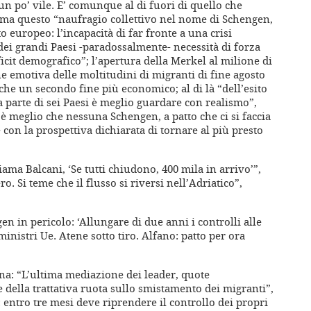
 un po’ vile. E’ comunque al di fuori di quello che
 ma questo “naufragio collettivo nel nome di Schengen,
 europeo: l’incapacità di far fronte a una crisi
i grandi Paesi -paradossalmente- necessità di forza
icit demografico”; l’apertura della Merkel al milione di
one emotiva delle moltitudini di migranti di fine agosto
che un secondo fine più economico; al di là “dell’esito
 parte di sei Paesi è meglio guardare con realismo”,
è meglio che nessuna Schengen, a patto che ci si faccia
 con la prospettiva dichiarata di tornare al più presto
hiama Balcani, ‘Se tutti chiudono, 400 mila in arrivo’”,
o. Si teme che il flusso si riversi nell’Adriatico”,
n in pericolo: ‘Allungare di due anni i controlli alle
ministri Ue. Atene sotto tiro. Alfano: patto per ora
ena: “L’ultima mediazione dei leader, quote
e della trattativa ruota sullo smistamento dei migranti”,
entro tre mesi deve riprendere il controllo dei propri