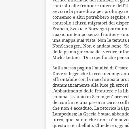
controlli alle frontiere interne del
avviare la procedura per prolungare i
consenso e altri potrebbero seguire. C
controllo i flussi migratori dei disp
Francia, Svezia e Norvegia potranno s
spazio un tempo senza frontiere sino
una mappa mai vista. Non la temuta 
NonSchengen. Non è andata bene. ‘Sche
della prima giornata del vertice info
Mickl-Leitner. ‘Dico qeullo che pensan
Sulla stessa pagina l’analisi di Cesar
Dove si legge che la crisi dei migrant
affrontabile con la macchinosità proc
drammaticamente alla luce gli errori 
l’abbattimento delle frontiere e la li
chiama ‘Trattato di Schengen’ preved
dei confini e una presa in carico coll
che non è accaduto. La retorica ha igno
Lampedusa; la Grecia è stata abbandon
turco, quel suolo che non si è mai v
questo si è ribellato. Chiedere oggi a