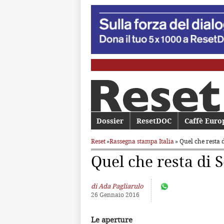
Menu principale
Dossier
Vai al contenuto principale
Vai al contenuto secondario
ResetDOC
Caffè Euro
Reset
»
Rassegna stampa Italia
» Quel che resta
Quel che resta di 
di Ada Pagliarulo
26 Gennaio 2016
Le aperture