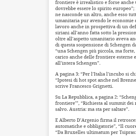
frontiere è irrealistico e forse anche
dovrebbe essere lo spirito europeo”;
ne nasconde un altro, anche esso tutto
umanitaria pur avendo le economie de
lavoro anche in prospettiva di un def
siriani all’anno fatta sotto la pressi
oltre all’aspetto umanitario aveva an
di questa sospensione di Schengen da
“una Schengen più piccola, ma forte, 
carico anche delle frontiere esterne e
all’intera Schengen”.
A pagina 3: “Per l’Italia l’incubo si c
“Ipotesi di hot spot anche nel Brenner
scrive Francesco Grignetti.
Su La Repubblica, a pagina 2: “Schenge
frontiere’”, “Richiesta al summit dei 
salvo. Austria: ma sta per saltare”.
E Alberto D’Argenio firma il retrosc
automatiche e obbligatorie”, “Il cuor
“Da Bruxelles ultimatum per Tsipras: 