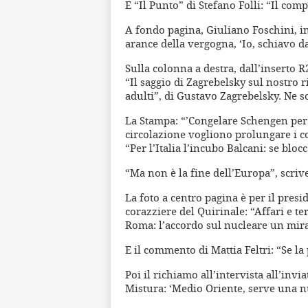
E “Il Punto” di Stefano Folli: “Il co
A fondo pagina, Giuliano Foschini, inv
arance della vergogna, ‘Io, schiavo da
Sulla colonna a destra, dall’inserto R
“Il saggio di Zagrebelsky sul nostro ri
adulti”, di Gustavo Zagrebelsky. Ne s
La Stampa: “’Congelare Schengen per d
circolazione vogliono prolungare i con
“Per l’Italia l’incubo Balcani: se blo
“Ma non è la fine dell’Europa”, scrive
La foto a centro pagina è per il pres
corazziere del Quirinale: “Affari e t
Roma: l’accordo sul nucleare un mira
E il commento di Mattia Feltri: “Se la
Poi il richiamo all’intervista all’invi
Mistura: ‘Medio Oriente, serve una n