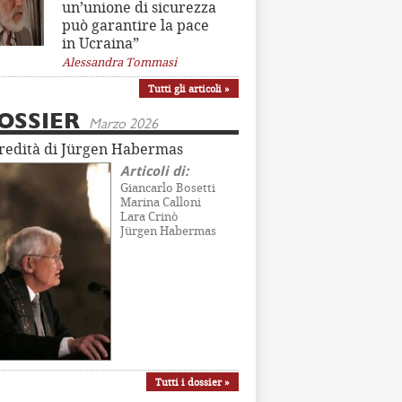
un’unione di sicurezza
può garantire la pace
in Ucraina”
Alessandra Tommasi
Tutti gli articoli »
OSSIER
Marzo 2026
eredità di Jürgen Habermas
Articoli di:
Giancarlo Bosetti
Marina Calloni
Lara Crinò
Jürgen Habermas
Tutti i dossier »