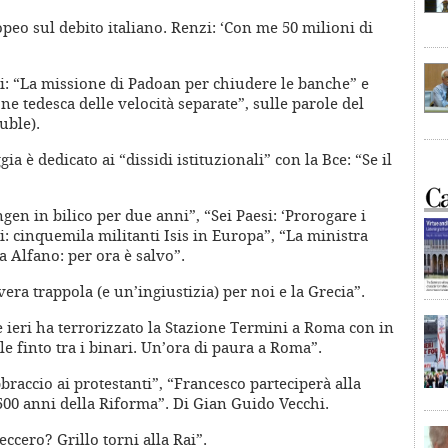
opeo sul debito italiano. Renzi: ‘Con me 50 milioni di
ni: “La missione di Padoan per chiudere le banche” e
one tedesca delle velocità separate”, sulle parole del
uble).
ia è dedicato ai “dissidi istituzionali” con la Bce: “Se il
gen in bilico per due anni”, “Sei Paesi: ‘Prorogare i
ti: cinquemila militanti Isis in Europa”, “La ministra
Ma Alfano: per ora è salvo”.
vera trappola (e un’ingiustizia) per noi e la Grecia”.
 ieri ha terrorizzato la Stazione Termini a Roma con in
ile finto tra i binari. Un’ora di paura a Roma”.
braccio ai protestanti”, “Francesco parteciperà alla
500 anni della Riforma”. Di Gian Guido Vecchi.
eccero? Grillo torni alla Rai”.