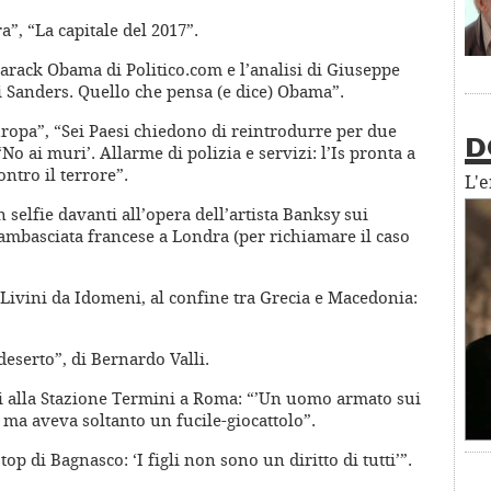
a”, “La capitale del 2017”.
 Barack Obama di Politico.com e l’analisi di Giuseppe
i di Sanders. Quello che pensa (e dice) Obama”.
ropa”, “Sei Paesi chiedono di reintrodurre per due
D
‘No ai muri’. Allarme di polizia e servizi: l’Is pronta a
ontro il terrore”.
L'
n selfie davanti all’opera dell’artista Banksy sui
mbasciata francese a Londra (per richiamare il caso
 Livini da Idomeni, al confine tra Grecia e Macedonia:
deserto”, di Bernardo Valli.
ri alla Stazione Termini a Roma: “’Un uomo armato sui
, ma aveva soltanto un fucile-giocattolo”.
stop di Bagnasco: ‘I figli non sono un diritto di tutti’”.