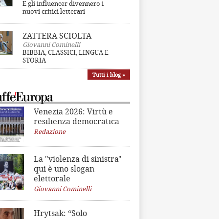
E gli influencer divennero i
nuovi critici letterari
ZATTERA SCIOLTA
Giovanni Cominelli
BIBBIA, CLASSICI, LINGUA E
STORIA
Tutti i blog »
Venezia 2026: Virtù e
resilienza democratica
Redazione
La "violenza di sinistra"
qui è uno slogan
elettorale
Giovanni Cominelli
Hrytsak: “Solo