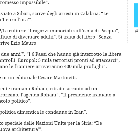
mpromesso impossibile”.
iato a Sibari, scrive degli arresti in Calabria: “Le
 1 euro l’ora’”.
2/La cultura: “I ragazzi immortali sull’isola di Pasqua”,
@
fiuto di diventare adulti”. Si tratta del libro “Senza
crive Ezio Mauro.
ue anni’”, “I 6 Paesi che hanno già interrotto la libera
trolli. Europol: 5 mila terroristi pronti ad attaccarci”,
ccano le frontiere arriveranno 400 mila profughi”.
 in un editoriale Cesare Martinetti.
idente iraniano Rohani, ritratto accanto ad un
errorismo, l’agenda Rohani”, “Il presidente iraniano a
colo politico”.
 politica dimentica le condanne in Iran”.
ato speciale delle Nazioni Unite per la Siria: “De
uova architettura’”.