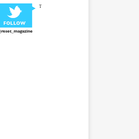
T
reset_magazine