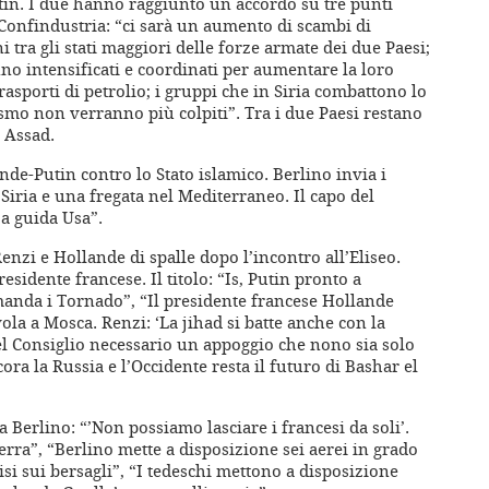
utin. I due hanno raggiunto un accordo su tre punti
i Confindustria: “ci sarà un aumento di scambi di
 tra gli stati maggiori delle forze armate dei due Paesi;
 intensificati e coordinati per aumentare la loro
 trasporti di petrolio; i gruppi che in Siria combattono lo
rismo non verranno più colpiti”. Tra i due Paesi restano
u Assad.
nde-Putin contro lo Stato islamico. Berlino invia i
Siria e una fregata nel Mediterraneo. Il capo del
a guida Usa”.
enzi e Hollande di spalle dopo l’incontro all’Eliseo.
sidente francese. Il titolo: “Is, Putin pronto a
 manda i Tornado”, “Il presidente francese Hollande
ola a Mosca. Renzi: ‘La jihad si batte anche con la
del Consiglio necessario un appoggio che nono sia solo
ora la Russia e l’Occidente resta il futuro di Bashar el
 Berlino: “’Non possiamo lasciare i francesi da soli’.
rra”, “Berlino mette a disposizione sei aerei in grado
cisi sui bersagli”, “I tedeschi mettono a disposizione