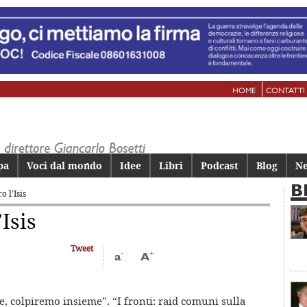
HOME
CONTATTI
pa
Voci dal mondo
Idee
Libri
Podcast
Blog
Ne
B
o l’Isis
Isis
Tweet
-
+
a
A
de, colpiremo insieme”. “I fronti: raid comuni sulla