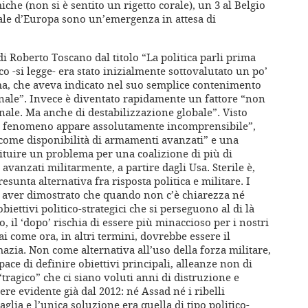
che (non si è sentito un rigetto corale), un 3 al Belgio
itale d’Europa sono un’emergenza in attesa di
i Roberto Toscano dal titolo “La politica parli prima
ico -si legge- era stato inizialmente sottovalutato un po’
ma, che aveva indicato nel suo semplice contenimento
onale”. Invece è diventato rapidamente un fattore “non
onale. Ma anche di destabilizzazione globale”. Visto
“il fenomeno appare assolutamente incomprensibile”,
come disponibilità di armamenti avanzati” e una
ituire un problema per una coalizione di più di
ù avanzati militarmente, a partire dagli Usa. Sterile è,
esunta alternativa fra risposta politica e militare. I
o aver dimostrato che quando non c’è chiarezza né
obiettivi politico-strategici che si perseguono al di là
o, il ‘dopo’ rischia di essere più minaccioso per i nostri
Mai come ora, in altri termini, dovrebbe essere il
azia. Non come alternativa all’uso della forza militare,
ce di definire obiettivi principali, alleanze non di
“tragico” che ci siano voluti anni di distruzione e
re evidente già dal 2012: né Assad né i ribelli
lia e l’unica soluzione era quella di tipo politico-