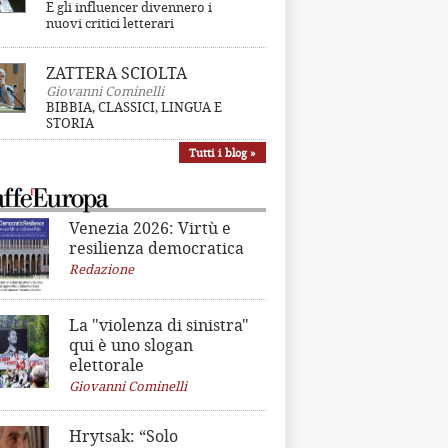
E gli influencer divennero i
nuovi critici letterari
ZATTERA SCIOLTA
Giovanni Cominelli
BIBBIA, CLASSICI, LINGUA E
STORIA
Tutti i blog »
Venezia 2026: Virtù e
resilienza democratica
Redazione
La "violenza di sinistra"
qui è uno slogan
elettorale
Giovanni Cominelli
Hrytsak: “Solo