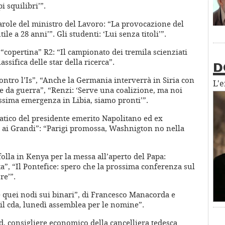
 squilibri’”.
arole del ministro del Lavoro: “La provocazione del
le a 28 anni’”. Gli studenti: ‘Lui senza titoli’”.
a “copertina” R2: “Il campionato dei tremila scienziati
lassifica delle star della ricerca”.
D
ontro l’Is”, “Anche la Germania interverrà in Siria con
L'
e da guerra”, “Renzi: ‘Serve una coalizione, ma noi
ossima emergenza in Libia, siamo pronti’”.
matico del presidente emerito Napolitano ed ex
le ai Grandi”: “Parigi promossa, Washnigton no nella
folla in Kenya per la messa all’aperto del Papa:
ta”, “Il Pontefice: spero che la prossima conferenza sul
re’”.
e quei nodi sui binari”, di Francesco Manacorda e
il cda, lunedì assemblea per le nomine”.
ld, consigliere economico della cancelliera tedesca