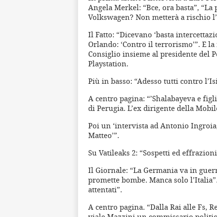
Angela Merkel: “Bce, ora basta”, “La 
Volkswagen? Non metterà a rischio l’
Il Fatto: “Dicevano ‘basta intercettaz
Orlando: ‘Contro il terrorismo’”. E la 
Consiglio insieme al presidente del P
Playstation.
Più in basso: “Adesso tutti contro l’Isi
A centro pagina: “’Shalabayeva e figli
di Perugia. L’ex dirigente della Mobil
Poi un ‘intervista ad Antonio Ingroia,
Matteo’”.
Su Vatileaks 2: “Sospetti ed effrazion
Il Giornale: “La Germania va in guer
promette bombe. Manca solo l’Italia”
attentati”.
A centro pagina. “Dalla Rai alle Fs, R
viale Mazzini un commissario politico