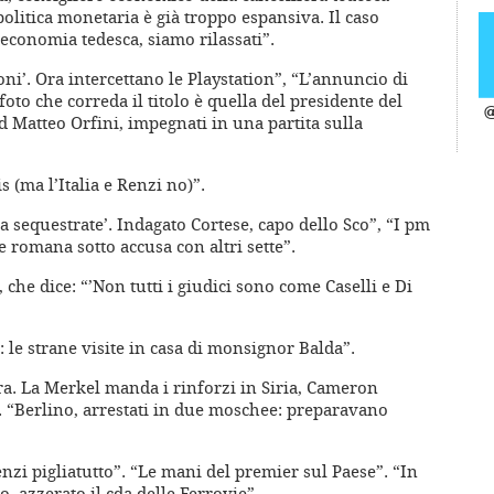
politica monetaria è già troppo espansiva. Il caso
economia tedesca, siamo rilassati”.
ioni’. Ora intercettano le Playstation”, “L’annuncio di
foto che correda il titolo è quella del presidente del
@
d Matteo Orfini, impegnati in una partita sulla
s (ma l’Italia e Renzi no)”.
a sequestrate’. Indagato Cortese, capo dello Sco”, “I pm
e romana sotto accusa con altri sette”.
 che dice: “’Non tutti i giudici sono come Caselli e Di
i: le strane visite in casa di monsignor Balda”.
ra. La Merkel manda i rinforzi in Siria, Cameron
. “Berlino, arrestati in due moschee: preparavano
enzi pigliatutto”. “Le mani del premier sul Paese”. “In
, azzerato il cda delle Ferrovie”.