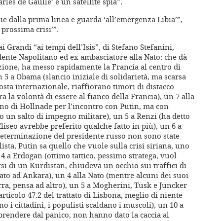
rles de Gaulle’ e un satellite spia”.
glie dalla prima linea e guarda ‘all’emergenza Libia’”,
 prossima crisi’”.
i Grandi “ai tempi dell’Isis”, di Stefano Stefanini,
dente Napolitano ed ex ambasciatore alla Nato: che dà
azione, ha messo rapidamente la Francia al centro di
 5 a Obama (slancio iniziale di solidarietà, ma scarsa
osta internazionale, riaffiorano timori di distacco
a la volontà di essere al fianco della Francia), un 7 alla
no di Hollnade per l’incontro con Putin, ma con
tto un salto di impegno militare), un 5 a Renzi (ha detto
Eliseo avrebbe preferito qualche fatto in più), un 6 a
a determinazione del presidente russo non sono state
ista, Putin sa quello che vuole sulla crisi siriana, uno
 4 a Erdogan (ottimo tattico, pessimo stratega, vuol
si di un Kurdistan, chiudeva un occhio sui traffici di
tato ad Ankara), un 4 alla Nato (mentre alcuni dei suoi
rra, pensa ad altro), un 5 a Mogherini, Tusk e Juncker
articolo 47.2 del trattato di Lisbona, meglio di niente
 i cittadini, i populisti scaldano i muscoli), un 10 a
i prendere dal panico, non hanno dato la caccia al