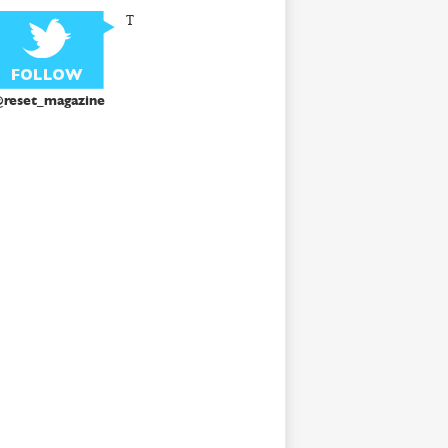
T
reset_magazine