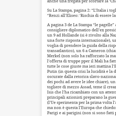
anche una fregata per scortare la ‘Cha
Su La Stampa, pagina 2: “L’Italia i to
“Renzi all’Eliseo: ‘Rischia di essere la
A pagina 3 de La Stampa “le pagelle” a
consigliere diplomatico dell’ex presi
un 9 ad Hollande (si è rivolto alla N
una forte risposta internazionale), un
voglia di prendere la guida della risp
transatlantico), un 6 a Cameron (chiar
Merkel (non solo ha rafforzato la ma
l’offerta di truppe pper il Mali ha fa
tutte le cose giuste ma ieri mattina l’
Putin (in questa crisi la lucidità e l
oscurate dalla retorica slavo-nazional
dei pochi ad avere le idee chiare), un
togliere di mezzo Assad, teme il crear
Isis che l’ha ricambiato con un atten
principali azionisti preparano la gue
(l’Ue sperimenta per la prima volta l’
ma non è questa l’Europa che chiedono
Parigi e ai parigini (non si sono fatt