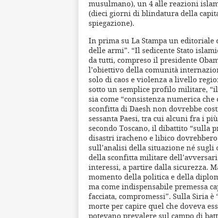
musulmano), un 4 alle reazioni islami
(dieci giorni di blindatura della cap
spiegazione).
In prima su La Stampa un editoriale d
delle armi”. “Il sedicente Stato islam
da tutti, compreso il presidente Oba
l’obiettivo della comunità internazi
solo di caos e violenza a livello regi
sotto un semplice profilo militare, 
sia come “consistenza numerica che 
sconfitta di Daesh non dovrebbe cost
sessanta Paesi, tra cui alcuni fra i pi
secondo Toscano, il dibattito “sulla pr
disastri iracheno e libico dovrebber
sull’analisi della situazione né sugli 
della sconfitta militare dell’avversari
interessi, a partire dalla sicurezza. 
momento della politica e della diplom
ma come indispensabile premessa capa
facciata, compromessi”. Sulla Siria è 
morte per capire quel che doveva esse
potevano prevalere sul campo di battag