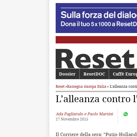
Menu principale
Dossier
Vai al contenuto principale
Vai al contenuto secondario
ResetDOC
Caffè Euro
Reset
»
Rassegna stampa Italia
» L’alleanza contr
L’alleanza contro l’
Ada Pagliarulo e Paolo Martini
27 Novembre 2015
Il Corriere della sera: “Putin-Hollan