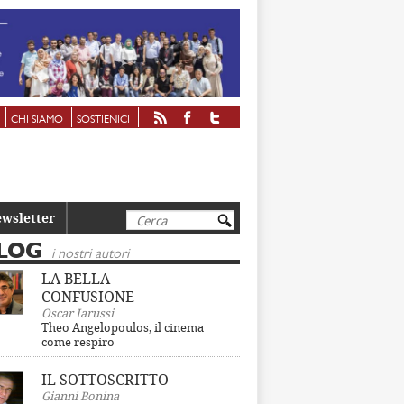
CHI SIAMO
SOSTIENICI
Cerca
wsletter
LOG
i nostri autori
LA BELLA
CONFUSIONE
Oscar Iarussi
Theo Angelopoulos, il cinema
come respiro
IL SOTTOSCRITTO
Gianni Bonina