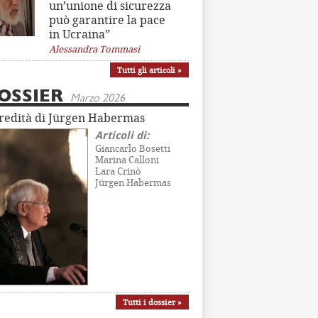
un’unione di sicurezza
può garantire la pace
in Ucraina”
Alessandra Tommasi
Tutti gli articoli »
OSSIER
Marzo 2026
eredità di Jürgen Habermas
Articoli di:
Giancarlo Bosetti
Marina Calloni
Lara Crinò
Jürgen Habermas
Tutti i dossier »