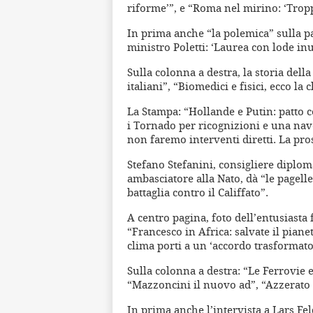
riforme’”, e “Roma nel mirino: ‘Troppi
In prima anche “la polemica” sulla p
ministro Poletti: ‘Laurea con lode inuti
Sulla colonna a destra, la storia dell
italiani”, “Biomedici e fisici, ecco la c
La Stampa: “Hollande e Putin: patto c
i Tornado per ricognizioni e una nav
non faremo interventi diretti. La pr
Stefano Stefanini, consigliere diplo
ambasciatore alla Nato, dà “le pagel
battaglia contro il Califfato”.
A centro pagina, foto dell’entusiasta 
“Francesco in Africa: salvate il piane
clima porti a un ‘accordo trasformato
Sulla colonna a destra: “Le Ferrovie 
“Mazzoncini il nuovo ad”, “Azzerato 
In prima anche l’intervista a Lars Fe