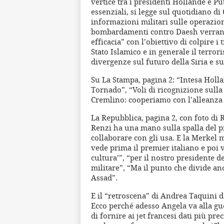
vertice tra i presidenti Hollande e P
essenziali, si legge sul quotidiano d
informazioni militari sulle operazioni
bombardamenti contro Daesh verranno
efficacia” con l’obiettivo di colpire i
Stato Islamico e in generale il terro
divergenze sul futuro della Siria e s
Su La Stampa, pagina 2: “Intesa Holla
Tornado”, “Voli di ricognizione sulla 
Cremlino: cooperiamo con l’alleanza 
La Repubblica, pagina 2, con foto di R
Renzi ha una mano sulla spalla del pre
collaborare con gli usa. E la Merkel
vede prima il premier italiano e poi v
cultura’”, “per il nostro presidente 
militare”, “Ma il punto che divide anc
Assad”.
E il “retroscena” di Andrea Taquini da
Ecco perché adesso Angela va alla gue
di fornire ai jet francesi dati più pre