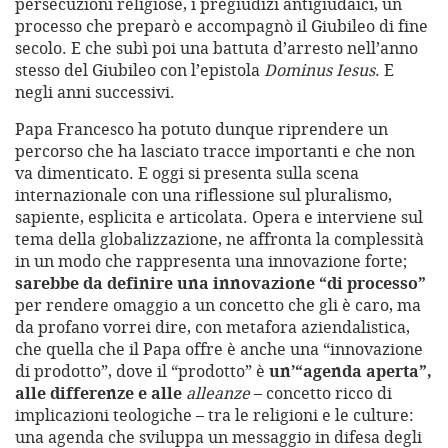
persecuzioni religiose, i pregiudizi antigiudaici, un
processo che preparò e accompagnò il Giubileo di fine
secolo. E che subì poi una battuta d’arresto nell’anno
stesso del Giubileo con l’epistola
Dominus Iesus
. E
negli anni successivi.
Papa Francesco ha potuto dunque riprendere un
percorso che ha lasciato tracce importanti e che non
va dimenticato. E oggi si presenta sulla scena
internazionale con una riflessione sul pluralismo,
sapiente, esplicita e articolata. Opera e interviene sul
tema della globalizzazione, ne affronta la complessità
in un modo che rappresenta una innovazione forte;
sarebbe da definire una innovazione “di processo”
per rendere omaggio a un concetto che gli è caro, ma
da profano vorrei dire, con metafora aziendalistica,
che quella che il Papa offre è anche una “innovazione
di prodotto”, dove il “prodotto” è
un’“agenda aperta”,
alle differenze e alle
alleanze
– concetto ricco di
implicazioni teologiche – tra le religioni e le culture:
una agenda che sviluppa un messaggio in difesa degli