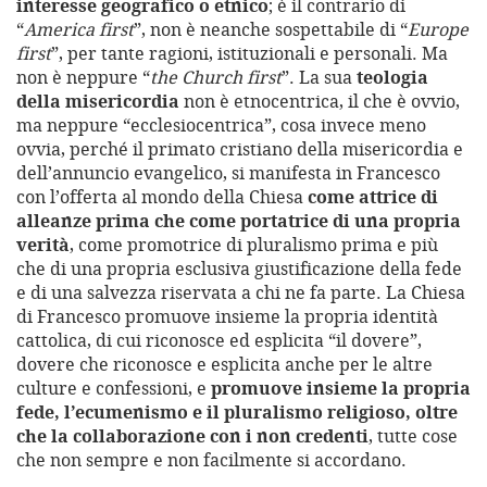
interesse geografico o etnico
; è il contrario di
“
America first
”, non è neanche sospettabile di “
Europe
first
”, per tante ragioni, istituzionali e personali. Ma
non è neppure “
the Church first
”. La sua
teologia
della misericordia
non è etnocentrica, il che è ovvio,
ma neppure “ecclesiocentrica”, cosa invece meno
ovvia, perché il primato cristiano della misericordia e
dell’annuncio evangelico, si manifesta in Francesco
con l’offerta al mondo della Chiesa
come attrice di
alleanze prima che come portatrice di una propria
verità
, come promotrice di pluralismo prima e più
che di una propria esclusiva giustificazione della fede
e di una salvezza riservata a chi ne fa parte. La Chiesa
di Francesco promuove insieme la propria identità
cattolica, di cui riconosce ed esplicita “il dovere”,
dovere che riconosce e esplicita anche per le altre
culture e confessioni, e
promuove insieme la propria
fede, l’ecumenismo e il pluralismo religioso, oltre
che la collaborazione con i non credenti
, tutte cose
che non sempre e non facilmente si accordano.