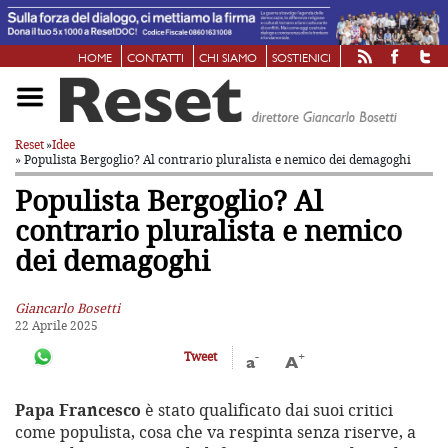
HOME
CONTATTI
CHI SIAMO
SOSTIENICI
Reset
»
Idee
» Populista Bergoglio? Al contrario
pluralista e nemico dei demagoghi
Populista Bergoglio? Al
contrario
pluralista e nemico
dei demagoghi
Giancarlo Bosetti
22 Aprile 2025
-
+
Tweet
a
A
Papa Francesco
è stato qualificato dai suoi critici
come populista, cosa che va respinta senza riserve, a