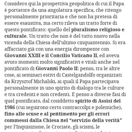
Considero qui la prospettiva geopolitica di cui il Papa
è portatore da una angolatura specifica, che ritengo
personalmente prioritaria e che non ha pretesa di
essere esaustiva, ma certo rileva un tratto forte di
questo pontificato: quello del
pluralismo religioso e
culturale
. Un tratto che non è del tutto nuovo nella
vicenda della Chiesa dell’ultimo cinquantennio. Si era
affacciato già con una energia dirompente con
Giovanni XXIII e il Concilio Vaticano II
, ed aveva
avuto momenti molto significativi e vitali anche nel
pontificato di
Giovanni Paolo II
: penso, tra le altre
cose, ai seminari estivi di Castelgandolfo organizzati
da Krzysztof Michalski, ai quali il Papa partecipava
personalmente in uno spirito di dialogo tra le culture
e tra credenti e non credenti. E penso a diverse fasi di
quel pontificato, dal cosiddetto
spirito di Assisi del
1986
(cui seguirono certo contraccolpi e polemiche),
fino alle scuse e al pentimento per gli errori
commessi dalla Chiesa nel “servizio della verità”
per l’Inquisizione, le Crociate, gli scismi, le