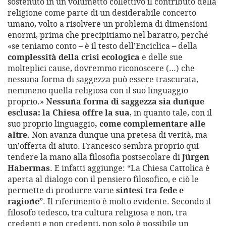
sostenuto in un volumetto collettivo il contributo della
religione come parte di un desiderabile concerto
umano, volto a risolvere un problema di dimensioni
enormi, prima che precipitiamo nel baratro, perché
«se teniamo conto – è il testo dell’Enciclica – della
complessità della crisi ecologica
e delle sue
molteplici cause, dovremmo riconoscere (…) che
nessuna forma di saggezza può essere trascurata,
nemmeno quella religiosa con il suo linguaggio
proprio.»
Nessuna forma di saggezza sia dunque
esclusa: la Chiesa offre la sua
, in quanto tale, con il
suo proprio linguaggio
, come complementare alle
altre
. Non avanza dunque una pretesa di verità, ma
un’offerta di aiuto. Francesco sembra proprio qui
tendere la mano alla filosofia postsecolare di
Jürgen
Habermas
. E infatti aggiunge: “La Chiesa Cattolica è
aperta al dialogo con il pensiero filosofico, e ciò le
permette di produrre varie
sintesi tra fede e
ragione
”. Il riferimento è molto evidente. Secondo il
filosofo tedesco, tra cultura religiosa e non, tra
credenti e non credenti, non solo è possibile un