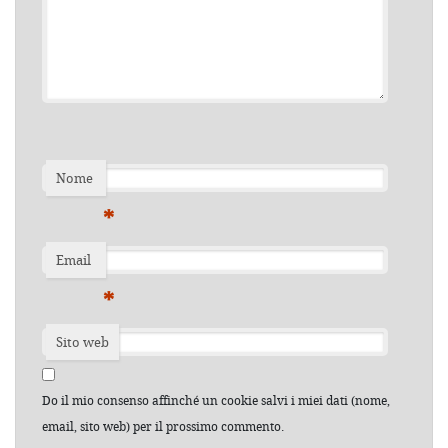
Nome
*
Email
*
Sito web
Do il mio consenso affinché un cookie salvi i miei dati (nome,
email, sito web) per il prossimo commento.