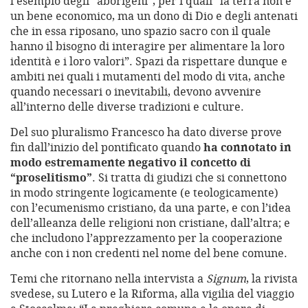
l’esempio degli “aborigeni”, per i quali “la terra non è
un bene economico, ma un dono di Dio e degli antenati
che in essa riposano, uno spazio sacro con il quale
hanno il bisogno di interagire per alimentare la loro
identità e i loro valori”. Spazi da rispettare dunque e
ambiti nei quali i mutamenti del modo di vita, anche
quando necessari o inevitabili, devono avvenire
all’interno delle diverse tradizioni e culture.
Del suo pluralismo Francesco ha dato diverse prove
fin dall’inizio del pontificato quando
ha connotato in
modo estremamente negativo il concetto di
“proselitismo”
. Si tratta di giudizi che si connettono
in modo stringente logicamente (e teologicamente)
con l’ecumenismo cristiano, da una parte, e con l’idea
dell’alleanza delle religioni non cristiane, dall’altra; e
che includono l’apprezzamento per la cooperazione
anche con i non credenti nel nome del bene comune.
Temi che ritornano nella intervista a
Signum
, la rivista
svedese, su Lutero e la Riforma, alla vigilia del viaggio