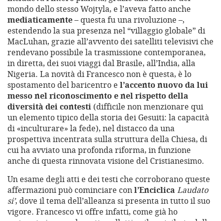
mondo dello stesso Wojtyla, e l’aveva fatto anche
mediaticamente
– questa fu una rivoluzione –,
estendendo la sua presenza nel “villaggio globale” di
MacLuhan, grazie all’avvento dei satelliti televisivi che
rendevano possibile la trasmissione contemporanea,
in diretta, dei suoi viaggi dal Brasile, all’India, alla
Nigeria. La novità di Francesco non è questa, è lo
spostamento del baricentro e
l’accento nuovo da lui
messo nel riconoscimento e nel rispetto della
diversità dei contesti
(difficile non menzionare qui
un elemento tipico della storia dei Gesuiti: la capacità
di «inculturare» la fede), nel distacco da una
prospettiva incentrata sulla struttura della Chiesa, di
cui ha avviato una profonda riforma, in funzione
anche di questa rinnovata visione del Cristianesimo.
Un esame degli atti e dei testi che corroborano queste
affermazioni può cominciare con
l’Enciclica
Laudato
si’
, dove il tema dell’alleanza si presenta in tutto il suo
vigore. Francesco vi offre infatti, come già ho