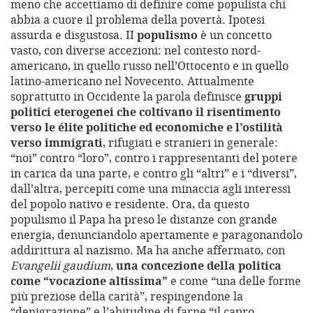
meno che accettiamo di definire come populista chi
abbia a cuore il problema della povertà. Ipotesi
assurda e disgustosa. II
populismo
è un concetto
vasto, con diverse accezioni: nel contesto nord-
americano, in quello russo nell’Ottocento e in quello
latino-americano nel Novecento. Attualmente
soprattutto in Occidente la parola definisce
gruppi
politici eterogenei che coltivano il risentimento
verso le élite politiche
ed economiche e l’ostilità
verso immigrati
, rifugiati e stranieri in generale:
“noi” contro “loro”, contro i rappresentanti del potere
in carica da una parte, e contro gli “altri” e i “diversi”,
dall’altra, percepiti come una minaccia agli interessi
del popolo nativo e residente. Ora, da questo
populismo il Papa ha preso le distanze con grande
energia, denunciandolo apertamente e paragonandolo
addirittura al nazismo. Ma ha anche affermato, con
Evangelii gaudium
,
una concezione della politica
come “vocazione altissima”
e come “una delle forme
più preziose della carità”, respingendone la
“denigrazione” e l’abitudine di farne “il capro