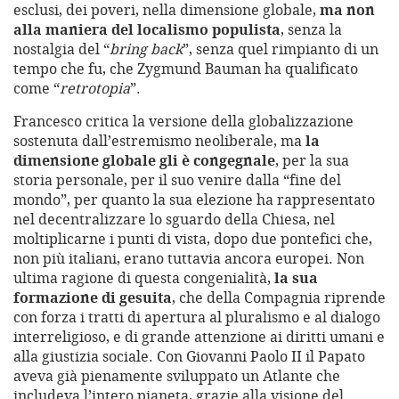
esclusi, dei poveri, nella dimensione globale,
ma non
alla maniera del localismo populista
, senza la
nostalgia del “
bring back
”, senza quel rimpianto di un
tempo che fu, che Zygmund Bauman ha qualificato
come “
retrotopia
”.
Francesco critica la versione della globalizzazione
sostenuta dall’estremismo neoliberale, ma
la
dimensione globale gli è congegnale
, per la sua
storia personale, per il suo venire dalla “fine del
mondo”, per quanto la sua elezione ha rappresentato
nel decentralizzare lo sguardo della Chiesa, nel
moltiplicarne i punti di vista, dopo due pontefici che,
non più italiani, erano tuttavia ancora europei. Non
ultima ragione di questa congenialità,
la sua
formazione di gesuita
, che della Compagnia riprende
con forza i tratti di apertura al pluralismo e al dialogo
interreligioso, e di grande attenzione ai diritti umani e
alla giustizia sociale. Con Giovanni Paolo II il Papato
aveva già pienamente sviluppato un Atlante che
includeva l’intero pianeta, grazie alla visione del