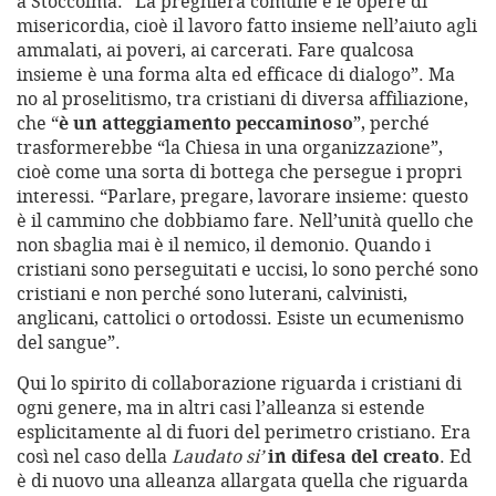
a Stoccolma: “La preghiera comune e le opere di
misericordia, cioè il lavoro fatto insieme nell’aiuto agli
ammalati, ai poveri, ai carcerati. Fare qualcosa
insieme è una forma alta ed efficace di dialogo”. Ma
no al proselitismo, tra cristiani di diversa affiliazione,
che “
è un atteggiamento peccaminoso
”, perché
trasformerebbe “la Chiesa in una organizzazione”,
cioè come una sorta di bottega che persegue i propri
interessi. “Parlare, pregare, lavorare insieme: questo
è il cammino che dobbiamo fare. Nell’unità quello che
non sbaglia mai è il nemico, il demonio. Quando i
cristiani sono perseguitati e uccisi, lo sono perché sono
cristiani e non perché sono luterani, calvinisti,
anglicani, cattolici o ortodossi. Esiste un ecumenismo
del sangue”.
Qui lo spirito di collaborazione riguarda i cristiani di
ogni genere, ma in altri casi l’alleanza si estende
esplicitamente al di fuori del perimetro cristiano. Era
così nel caso della
Laudato si’
in difesa del creato
. Ed
è di nuovo una alleanza allargata quella che riguarda