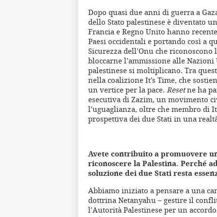
Dopo quasi due anni di guerra a Gaza
dello Stato palestinese è diventato u
Francia e Regno Unito hanno recente
Paesi occidentali e portando così a 
Sicurezza dell’Onu che riconoscono la P
bloccarne l’ammissione alle Nazioni U
palestinese si moltiplicano. Tra ques
nella coalizione It’s Time, che sostie
un vertice per la pace.
Reset
ne ha par
esecutiva di Zazim, un movimento civ
l’uguaglianza, oltre che membro di It
prospettiva dei due Stati in una realtà
Avete contribuito a promuovere un
riconoscere la Palestina. Perché a
soluzione dei due Stati resta essen
Abbiamo iniziato a pensare a una cam
dottrina Netanyahu – gestire il confl
l’Autorità Palestinese per un accordo