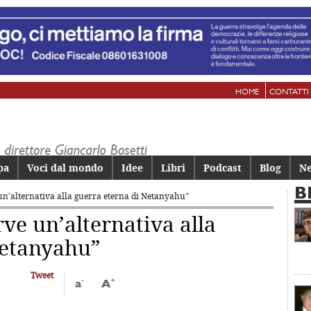
HOME
CONTATTI
pa
Voci dal mondo
Idee
Libri
Podcast
Blog
Ne
B
un’alternativa alla guerra eterna di Netanyahu”
ve un’alternativa alla
Netanyahu”
Tweet
-
+
a
A