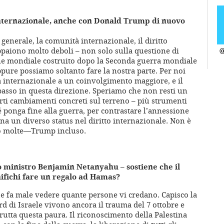
nternazionale, anche con Donald Trump di nuovo
enerale, la comunità internazionale, il diritto
appaiono molto deboli – non solo sulla questione di
@
dine mondiale costruito dopo la Seconda guerra mondiale
ppure possiamo soltanto fare la nostra parte. Per noi
à internazionale a un coinvolgimento maggiore, e il
passo in questa direzione. Speriamo che non resti un
ti cambiamenti concreti sul terreno – più strumenti
é ponga fine alla guerra, per contrastare l’annessione
ina un diverso status nel diritto internazionale. Non è
no molte—Trump incluso.
o ministro Benjamin Netanyahu – sostiene che il
nifichi fare un regalo ad Hamas?
e fa male vedere quante persone vi credano. Capisco la
rd di Israele vivono ancora il trauma del 7 ottobre e
rutta questa paura. Il riconoscimento della Palestina