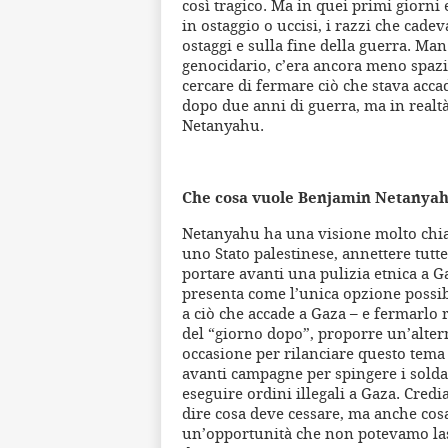
così tragico. Ma in quei primi giorni 
in ostaggio o uccisi, i razzi che cade
ostaggi e sulla fine della guerra. M
genocidario, c’era ancora meno spazio
cercare di fermare ciò che stava acc
dopo due anni di guerra, ma in realtà 
Netanyahu.
Che cosa vuole Benjamin Netanya
Netanyahu ha una visione molto chiar
uno Stato palestinese, annettere tutte
portare avanti una pulizia etnica a G
presenta come l’unica opzione possibi
a ciò che accade a Gaza – e fermarlo
del “giorno dopo”, proporre un’altern
occasione per rilanciare questo tema
avanti campagne per spingere i soldati
eseguire ordini illegali a Gaza. Cre
dire cosa deve cessare, ma anche cosa
un’opportunità che non potevamo lasc