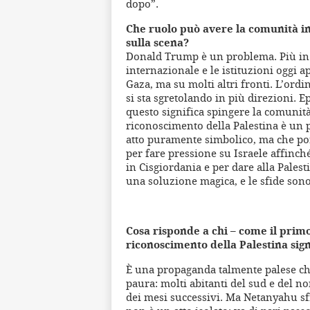
dopo”.
Che ruolo può avere la comunità i
sulla scena?
Donald Trump è un problema. Più in g
internazionale e le istituzioni oggi 
Gaza, ma su molti altri fronti. L’or
si sta sgretolando in più direzioni. E
questo significa spingere la comunit
riconoscimento della Palestina è un 
atto puramente simbolico, ma che por
per fare pressione su Israele affinch
in Cisgiordania e per dare alla Palest
una soluzione magica, e le sfide so
Cosa risponde a chi – come il prim
riconoscimento della Palestina sig
È una propaganda talmente palese ch
paura: molti abitanti del sud e del no
dei mesi successivi. Ma Netanyahu sf