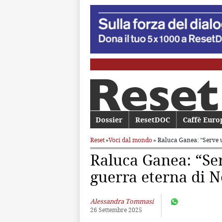
Menu principale
Dossier
Vai al contenuto principale
Vai al contenuto secondario
ResetDOC
Caffè Euro
Reset
»
Voci dal mondo
» Raluca Ganea: “Serve 
Raluca Ganea: “Ser
guerra eterna di 
Alessandra Tommasi
26 Settembre 2025