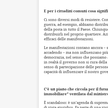
E per i cittadini comuni cosa signif
Ci sono diversi modi di resistere. Con
guerra, ad esempio, abbiamo distribui
della posta in tutto il Paese. Chiunqu
distribuirli nel proprio quartiere. A
efficaci delle manifestazioni.
Le manifestazioni contano ancora – s
accadendo – ma non influenzano più 
democrazia, nel senso che possiamo a
in realtà il governo non si cura dell
senso di partecipazione delle persone,
capacità di influenzare il nostro gov
C’è un piano che circola per il futu
immobiliare” ventilata dal ministr
È scandaloso: è un’agenda di supremaz
di vista giuridico. Fa parte di una vi