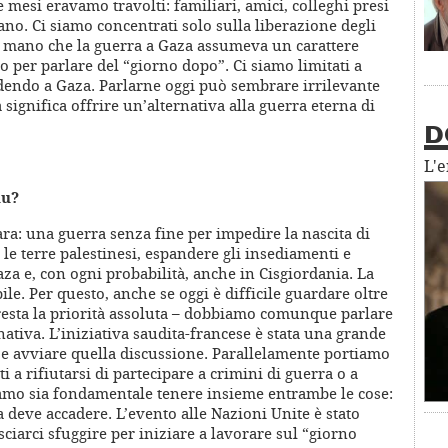
e mesi eravamo travolti: familiari, amici, colleghi presi
vano. Ci siamo concentrati solo sulla liberazione degli
an mano che la guerra a Gaza assumeva un carattere
 per parlare del “giorno dopo”. Ci siamo limitati a
adendo a Gaza. Parlarne oggi può sembrare irrilevante
significa offrire un’alternativa alla guerra eterna di
D
L'
hu?
a: una guerra senza fine per impedire la nascita di
 le terre palestinesi, espandere gli insediamenti e
aza e, con ogni probabilità, anche in Cisgiordania. La
le. Per questo, anche se oggi è difficile guardare oltre
 resta la priorità assoluta – dobbiamo comunque parlare
ativa. L’iniziativa saudita-francese è stata una grande
 e avviare quella discussione. Parallelamente portiamo
 a rifiutarsi di partecipare a crimini di guerra o a
diamo sia fondamentale tenere insieme entrambe le cose:
 deve accadere. L’evento alle Nazioni Unite è stato
iarci sfuggire per iniziare a lavorare sul “giorno