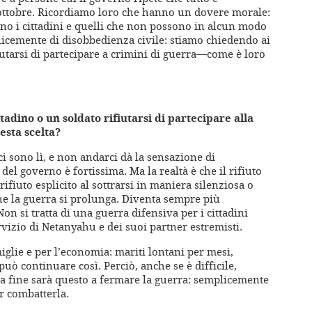
7 ottobre. Ricordiamo loro che hanno un dovere morale:
ono i cittadini e quelli che non possono in alcun modo
mplicemente di disobbedienza civile: stiamo chiedendo ai
rifiutarsi di partecipare a crimini di guerra—come è loro
ttadino o un soldato rifiutarsi di partecipare alla
esta scelta?
ici sono lì, e non andarci dà la sensazione di
el governo è fortissima. Ma la realtà è che il rifiuto
rifiuto esplicito al sottrarsi in maniera silenziosa o
e la guerra si prolunga. Diventa sempre più
Non si tratta di una guerra difensiva per i cittadini
ervizio di Netanyahu e dei suoi partner estremisti.
glie e per l’economia: mariti lontani per mesi,
uò continuare così. Perciò, anche se è difficile,
a fine sarà questo a fermare la guerra: semplicemente
r combatterla.