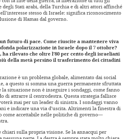
 con la fine della guerra, la liberazione di tutti gli
 degli Stati arabi, della Turchia e di altri attori affinché
ll’interesse stesso di Israele: significa riconoscimento
sclusione di Hamas dal governo.
un futuro di pace. Come riuscite a mantenere viva
ofonda polarizzazione in Israele dopo il 7 ottobre?
ha rilevato che oltre l’80 per cento degli israeliani
più della metà persino il trasferimento dei cittadini
zzazione è un problema globale, alimentato dai social
aele, a questo si somma una guerra permanente sfruttata
 la situazione non è inseguire i sondaggi, come fanno
 di attrarre il centrodestra. Questa strategia fallisce
oterà mai per un leader di sinistra. I sondaggi vanno
ani e indicare una via d’uscita. Altrimenti la finestra di
 come accettabile nelle politiche di governo—
tra.
re chiari sulla propria visione. Se la annacqui per
da nessuna parte. La destra è sempre stata molto chiara