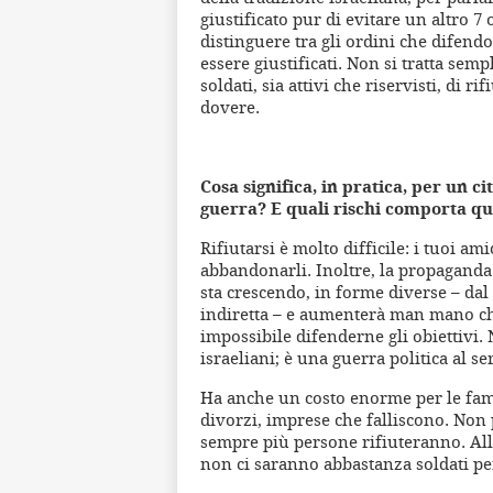
giustificato pur di evitare un altro 
distinguere tra gli ordini che difend
essere giustificati. Non si tratta se
soldati, sia attivi che riservisti, di 
dovere.
Cosa significa, in pratica, per un ci
guerra? E quali rischi comporta qu
Rifiutarsi è molto difficile: i tuoi am
abbandonarli. Inoltre, la propaganda d
sta crescendo, in forme diverse – dal 
indiretta – e aumenterà man mano ch
impossibile difenderne gli obiettivi. 
israeliani; è una guerra politica al s
Ha anche un costo enorme per le fami
divorzi, imprese che falliscono. Non p
sempre più persone rifiuteranno. All
non ci saranno abbastanza soldati pe