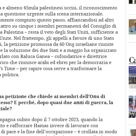
 e almeno 65mila palestinesi uccisi, il riconoscimento
na questione urgente sulla scena internazionale.
mente compiuto questo passo, affiancandosi ad altri
quattro su cinque i membri permanenti del Consiglio di
alestina – resta il veto degli Stati Uniti, sufficiente a
nite. Nel frattempo, gli appelli a favore di uno Stato
ti, la petizione promossa da 60 Ong israeliane riunite
ne la soluzione dei due Stati e a maggio ha organizzato
lato con Raluca Ganea – cofondatrice e direttrice
ico che riunisce arabi ed ebrei per la democrazia e
’s Time – per capire cosa serve a trasformare la
 politica.
a petizione che chiede ai membri dell’Onu di
desso? E perché, dopo quasi due anni di guerra, la
ziale?
pagna subito dopo il 7 ottobre 2023, quando la
itto e rafforzare Hamas invece di lavorare con
 di pace e la fine dell’occupazione – è crollata in modo