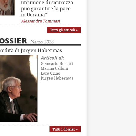
un’unione di sicurezza
può garantire la pace
in Ucraina”
Alessandra Tommasi
Tutti gli articoli »
OSSIER
Marzo 2026
eredità di Jürgen Habermas
Articoli di:
Giancarlo Bosetti
Marina Calloni
Lara Crinò
Jürgen Habermas
Tutti i dossier »