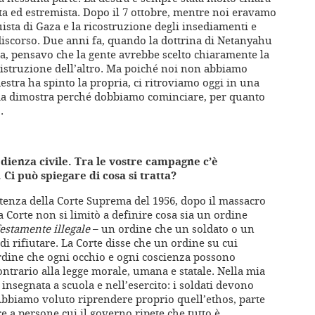
ta ed estremista. Dopo il 7 ottobre, mentre noi eravamo
uista di Gaza e la ricostruzione degli insediamenti e
discorso. Due anni fa, quando la dottrina di Netanyahu
ata, pensavo che la gente avrebbe scelto chiaramente la
distruzione dell’altro. Ma poiché noi non abbiamo
estra ha spinto la propria, ci ritroviamo oggi in una
ma dimostra perché dobbiamo cominciare, per quanto
.
edienza civile. Tra le vostre campagne c’è
Ci può spiegare di cosa si tratta?
tenza della Corte Suprema del 1956, dopo il massacro
a Corte non si limitò a definire cosa sia un ordine
estamente illegale
– un ordine che un soldato o un
 rifiutare. La Corte disse che un ordine su cui
rdine che ogni occhio e ogni coscienza possono
ntrario alla legge morale, umana e statale. Nella mia
nsegnata a scuola e nell’esercito: i soldati devono
. Abbiamo voluto riprendere proprio quell’ethos, parte
re a persone cui il governo ripete che tutto è