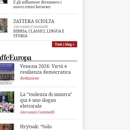
E gli influencer divennero i
nuovi critici letterari
ZATTERA SCIOLTA
Giovanni Cominelli
BIBBIA, CLASSICI, LINGUA E
STORIA
Tutti i blog »
Venezia 2026: Virtù e
resilienza democratica
Redazione
La "violenza di sinistra"
qui è uno slogan
elettorale
Giovanni Cominelli
Hrytsak: “Solo