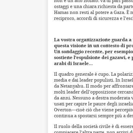
non è un atto isolato: va di pari passo
ostaggi e una chiara richiesta da parte
Hamas non resti al potere a Gaza. È ne
reciproco, accordi di sicurezza e l’e
La vostra organizzazione guarda a 
questa visione in un contesto di pr
Un sondaggio recente, per esempio, 
sostiene l’espulsione dei gazawi, e 
arabi di Israele…
Il quadro generale è cupo. La polari
media e dai leader populisti. In Isr
da Netanyahu. Il modo per affrontare
molti leader dell’opposizione cercando
da anni. Nessuno a destra moderata v
usati per capire le paure degli israeli
Overton—cioè ciò che viene percepito
continua a spostarsi sempre più a des
Il ruolo della società civile è di esse
compiacere l’altra parte, non arrivi 