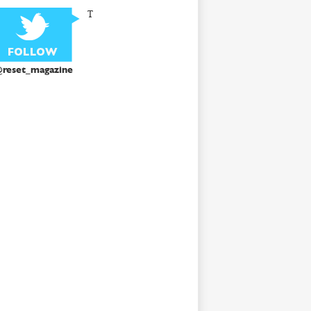
T
reset_magazine