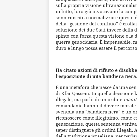
sulla propria visione ultranazionalis
in lutto, loro già invocavano la conq
sono riusciti a normalizzare questo 
della “gestione del conflitto” è croll
soluzione dei due Stati invece della 
spinto con forza questa visione e la d
guerra genocidaria. È impensabile, 
duro e lungo possa essere il percorso
Ha citato azioni di rifiuto e disobb
l’esposizione di una bandiera nera. 
È una metafora che nasce da una sen
di Kfar Qassem. In quella decisione l
illegale, ma parlò di un ordine
manif
comandante hanno il dovere morale di
sventola una “bandiera nera” è un o
riconoscere come illegittimo, come co
generazione, questa sentenza veniva i
saper distinguere gli ordini illegali
della tradizione israeliana, per parla