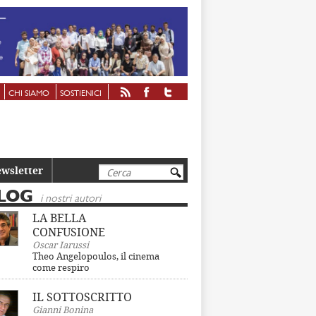
CHI SIAMO
SOSTIENICI
Cerca
wsletter
LOG
i nostri autori
LA BELLA
CONFUSIONE
Oscar Iarussi
Theo Angelopoulos, il cinema
come respiro
IL SOTTOSCRITTO
Gianni Bonina