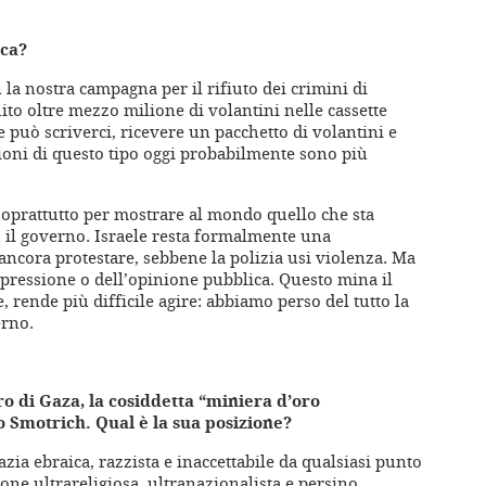
ica?
 la nostra campagna per il rifiuto dei crimini di
to oltre mezzo milione di volantini nelle cassette
e può scriverci, ricevere un pacchetto di volantini e
zioni di questo tipo oggi probabilmente sono più
oprattutto per mostrare al mondo quello che sta
il governo. Israele resta formalmente una
ncora protestare, sebbene la polizia usi violenza. Ma
a pressione o dell’opinione pubblica. Questo mina il
 rende più difficile agire: abbiamo perso del tutto la
erno.
ro di Gaza, la cosiddetta “miniera d’oro
o Smotrich. Qual è la sua posizione?
ia ebraica, razzista e inaccettabile da qualsiasi punto
sione ultrareligiosa, ultranazionalista e persino