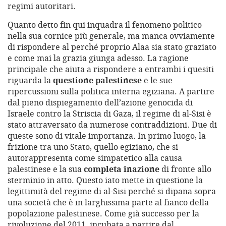
regimi autoritari.
Quanto detto fin qui inquadra il fenomeno politico
nella sua cornice più generale, ma manca ovviamente
di rispondere al perché proprio Alaa sia stato graziato
e come mai la grazia giunga adesso. La ragione
principale che aiuta a rispondere a entrambi i quesiti
riguarda la
questione palestinese
e le sue
ripercussioni sulla politica interna egiziana. A partire
dal pieno dispiegamento dell’azione genocida di
Israele contro la Striscia di Gaza, il regime di al-Sisi è
stato attraversato da numerose contraddizioni. Due di
queste sono di vitale importanza. In primo luogo, la
frizione tra uno Stato, quello egiziano, che si
autorappresenta come simpatetico alla causa
palestinese e la sua
completa inazione
di fronte allo
sterminio in atto. Questo iato mette in questione la
legittimità del regime di al-Sisi perché si dipana sopra
una società che è in larghissima parte al fianco della
popolazione palestinese. Come già successo per la
rivoluzione del 2011, incubata a partire dal