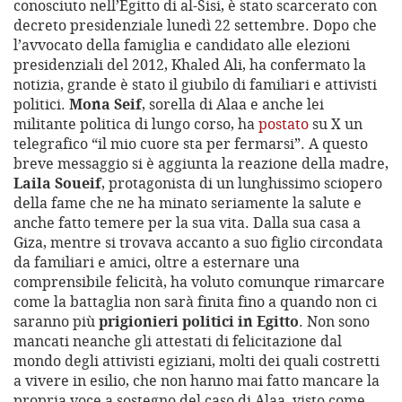
conosciuto nell’Egitto di al-Sisi, è stato scarcerato con
decreto presidenziale lunedì 22 settembre. Dopo che
l’avvocato della famiglia e candidato alle elezioni
presidenziali del 2012, Khaled Ali, ha confermato la
notizia, grande è stato il giubilo di familiari e attivisti
politici.
Mona Seif
, sorella di Alaa e anche lei
militante politica di lungo corso, ha
postato
su X un
telegrafico “il mio cuore sta per fermarsi”. A questo
breve messaggio si è aggiunta la reazione della madre,
Laila Soueif
, protagonista di un lunghissimo sciopero
della fame che ne ha minato seriamente la salute e
anche fatto temere per la sua vita. Dalla sua casa a
Giza, mentre si trovava accanto a suo figlio circondata
da familiari e amici, oltre a esternare una
comprensibile felicità, ha voluto comunque rimarcare
come la battaglia non sarà finita fino a quando non ci
saranno più
prigionieri politici
in Egitto
. Non sono
mancati neanche gli attestati di felicitazione dal
mondo degli attivisti egiziani, molti dei quali costretti
a vivere in esilio, che non hanno mai fatto mancare la
propria voce a sostegno del caso di Alaa, visto come