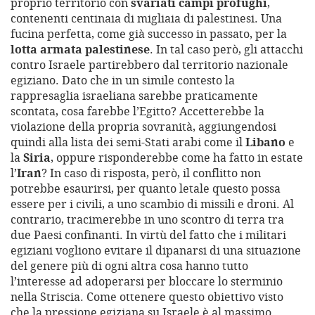
proprio territorio con
svariati campi profughi
,
contenenti centinaia di migliaia di palestinesi. Una
fucina perfetta, come già successo in passato, per la
lotta armata palestinese
. In tal caso però, gli attacchi
contro Israele partirebbero dal territorio nazionale
egiziano. Dato che in un simile contesto la
rappresaglia israeliana sarebbe praticamente
scontata, cosa farebbe l’Egitto? Accetterebbe la
violazione della propria sovranità, aggiungendosi
quindi alla lista dei semi-Stati arabi come il
Libano
e
la
Siria
, oppure risponderebbe come ha fatto in estate
l’
Iran
? In caso di risposta, però, il conflitto non
potrebbe esaurirsi, per quanto letale questo possa
essere per i civili, a uno scambio di missili e droni. Al
contrario, tracimerebbe in uno scontro di terra tra
due Paesi confinanti. In virtù del fatto che i militari
egiziani vogliono evitare il dipanarsi di una situazione
del genere più di ogni altra cosa hanno tutto
l’interesse ad adoperarsi per bloccare lo sterminio
nella Striscia. Come ottenere questo obiettivo visto
che la pressione egiziana su Israele è al massimo