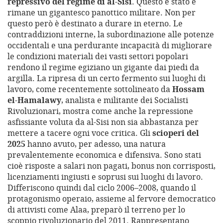
repressivo del regime di al-Sisi
. Questo è stato e
rimane un gigantesco panottico militare. Non per
questo però è destinato a durare in eterno. Le
contraddizioni interne, la subordinazione alle potenze
occidentali e una perdurante incapacità di migliorare
le condizioni materiali dei vasti settori popolari
rendono il regime egiziano un gigante dai piedi da
argilla. La ripresa di un certo fermento sui luoghi di
lavoro, come recentemente sottolineato da
Hossam
el-Hamalawy
, analista e militante dei Socialisti
Rivoluzionari, mostra come anche la repressione
asfissiante voluta da al-Sisi non sia abbastanza per
mettere a tacere ogni voce critica. Gli
scioperi del
2025
hanno avuto, per adesso, una natura
prevalentemente economica e difensiva. Sono stati
cioè risposte a salari non pagati, bonus non corrisposti,
licenziamenti ingiusti e soprusi sui luoghi di lavoro.
Differiscono quindi dal ciclo 2006–2008, quando il
protagonismo operaio, assieme al fervore democratico
di attivisti come Alaa, preparò il terreno per lo
scoppio rivoluzionario del 2011. Rappresentano