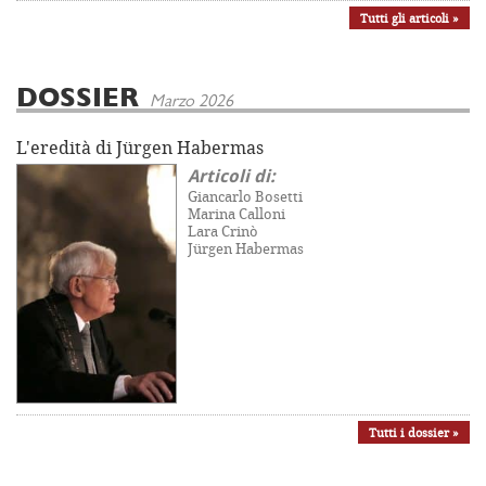
Tutti gli articoli »
DOSSIER
Marzo 2026
L'eredità di Jürgen Habermas
Articoli di:
Giancarlo Bosetti
Marina Calloni
Lara Crinò
Jürgen Habermas
Tutti i dossier »