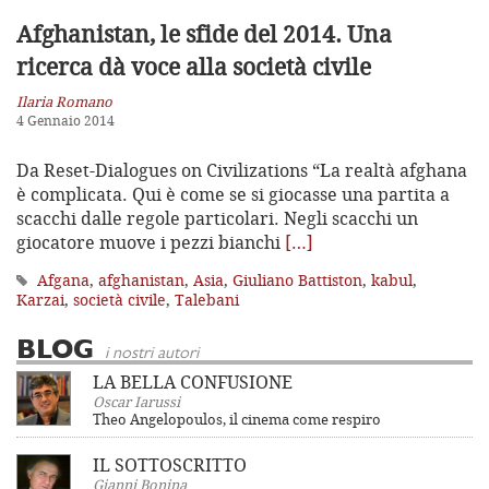
Afghanistan, le sfide del 2014. Una
ricerca dà voce alla società civile
Ilaria Romano
4 Gennaio 2014
Da Reset-Dialogues on Civilizations “La realtà afghana
è complicata. Qui è come se si giocasse una partita a
scacchi dalle regole particolari. Negli scacchi un
giocatore muove i pezzi bianchi
[…]
Afgana
,
afghanistan
,
Asia
,
Giuliano Battiston
,
kabul
,
Karzai
,
società civile
,
Talebani
BLOG
i nostri autori
LA BELLA CONFUSIONE
Oscar Iarussi
Theo Angelopoulos, il cinema come respiro
IL SOTTOSCRITTO
Gianni Bonina