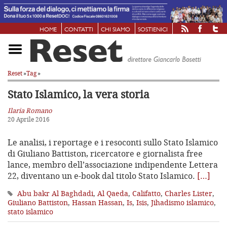
HOME
CONTATTI
CHI SIAMO
SOSTIENICI
Reset
»
Tag
»
Stato Islamico, la vera storia
Ilaria Romano
20 Aprile 2016
Le analisi, i reportage e i resoconti sullo Stato Islamico
di Giuliano Battiston, ricercatore e giornalista free
lance, membro dell’associazione indipendente Lettera
22, diventano un e-book dal titolo Stato Islamico.
[…]
Abu bakr Al Baghdadi
,
Al Qaeda
,
Califatto
,
Charles Lister
,
Giuliano Battiston
,
Hassan Hassan
,
Is
,
Isis
,
Jihadismo islamico
,
stato islamico