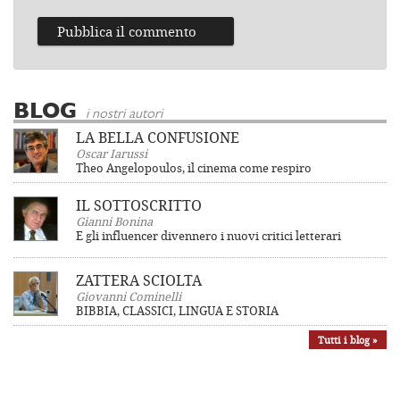
BLOG
i nostri autori
LA BELLA CONFUSIONE
Oscar Iarussi
Theo Angelopoulos, il cinema come respiro
IL SOTTOSCRITTO
Gianni Bonina
E gli influencer divennero i nuovi critici letterari
ZATTERA SCIOLTA
Giovanni Cominelli
BIBBIA, CLASSICI, LINGUA E STORIA
Tutti i blog »