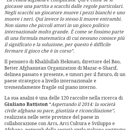
giocasse una partita a scacchi dalle regole particolari.
Negli scacchi un giocatore muove i pezzi bianchi e uno
muove i neri. Qui invece lo stesso li muove entrambi.
Non siamo che piccoli attori in un gioco politico
internazionale molto grande. È come se fossimo parte
di una formula matematica di cui nessuno conosce più
il significato e la soluzione, per questo è difficile
fermare il gioco che è in corso”.
Il pensiero di Khalilullah Hekmati, direttore del Bao,
Better Afghanistan Organization di Mazar-e-Sharif,
delinea passato e presente, e timori per il futuro, di un
paese strategico a livello internazionale e
tremendamente fragile sul piano interno.
La sua analisi è una delle 120 raccolte nella ricerca di
Giuliano Battiston
“
Aspettando il 2014: la società
civile afghana su pace, giustizia e riconciliazione”
,
realizzata nelle sette province del paese in
collaborazione con Arcs, Arci Cultura e Sviluppo e
Afghana, network della società civile italiana costituito