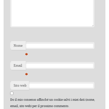
Nome
*
Email
*
Sito web
Do il mio consenso affinché un cookie salvi i miei dati (nome,
email, sito web) per il prossimo commento.