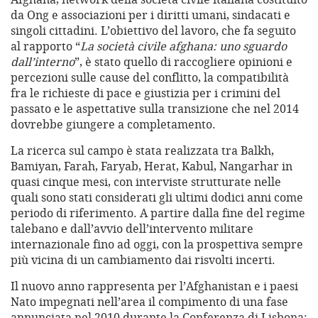
da Ong e associazioni per i diritti umani, sindacati e
singoli cittadini. L’obiettivo del lavoro, che fa seguito
al rapporto “
La società civile afghana: uno sguardo
dall’interno
”, è stato quello di raccogliere opinioni e
percezioni sulle cause del conflitto, la compatibilità
fra le richieste di pace e giustizia per i crimini del
passato e le aspettative sulla transizione che nel 2014
dovrebbe giungere a completamento.
La ricerca sul campo è stata realizzata tra Balkh,
Bamiyan, Farah, Faryab, Herat, Kabul, Nangarhar in
quasi cinque mesi, con interviste strutturate nelle
quali sono stati considerati gli ultimi dodici anni come
periodo di riferimento. A partire dalla fine del regime
talebano e dall’avvio dell’intervento militare
internazionale fino ad oggi, con la prospettiva sempre
più vicina di un cambiamento dai risvolti incerti.
Il nuovo anno rappresenta per l’Afghanistan e i paesi
Nato impegnati nell’area il compimento di una fase
annunciata nel 2010 durante la Conferenza di Lisbona: