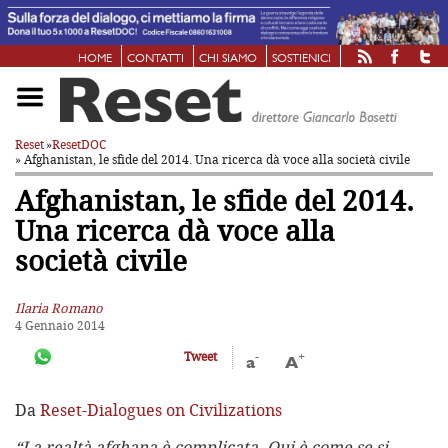
HOME
CONTATTI
CHI SIAMO
SOSTIENICI
Reset
»
ResetDOC
» Afghanistan, le sfide del 2014. Una ricerca dà voce alla società civile
Afghanistan, le sfide del 2014.
Una ricerca dà voce alla
società civile
Ilaria Romano
4 Gennaio 2014
-
+
Tweet
a
A
Da
Reset-Dialogues on Civilizations
“La realtà afghana è complicata. Qui è come se si