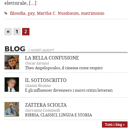
elettorale,
[…]
filosofia
,
gay
,
Martha C. Nussbaum
,
matrimonio
«
1
2
BLOG
i nostri autori
LA BELLA CONFUSIONE
Oscar Iarussi
Theo Angelopoulos, il cinema come respiro
IL SOTTOSCRITTO
Gianni Bonina
E gli influencer divennero i nuovi critici letterari
ZATTERA SCIOLTA
Giovanni Cominelli
BIBBIA, CLASSICI, LINGUA E STORIA
Tutti i blog »