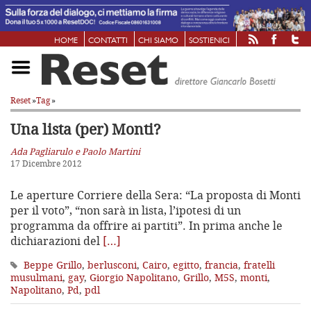
HOME
CONTATTI
CHI SIAMO
SOSTIENICI
Reset
»
Tag
»
Una lista (per) Monti?
Ada Pagliarulo e Paolo Martini
17 Dicembre 2012
Le aperture Corriere della Sera: “La proposta di Monti
per il voto”, “non sarà in lista, l’ipotesi di un
programma da offrire ai partiti”. In prima anche le
dichiarazioni del
[…]
Beppe Grillo
,
berlusconi
,
Cairo
,
egitto
,
francia
,
fratelli
musulmani
,
gay
,
Giorgio Napolitano
,
Grillo
,
M5S
,
monti
,
Napolitano
,
Pd
,
pdl