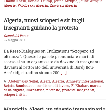
Chakib Khelil
,
Donald Trump
,
Jeune Afrique
,
Jeune Afrique
Algerie
,
WikiLeaks Algeria
,
Zawiyah Algeria
Algeria, nuovi scioperi e sit-in:
gli
insegnanti guidano la protesta
Gianni del Panta
25 Maggio 2016
Da Reset-Dialogues on Civilizations “Sciopero ad
oltranza”. Queste le parole pronunciate martedì
scorso al sit-in organizzato da dozzine di insegnanti
davanti al rettorato dell’università di Bordj Bou-
Arréridj, cittadina situata 200
[…]
Abdelmalek Sellal
,
Algeri
,
Algeria
,
Amnesty international
,
Béjaia
,
Boudouaou
,
condizioni di lavoro
,
El Khabar
,
marcia
della dignità
,
Nordafrica
,
proteste
,
proteste insegnanti
,
scioperi
,
sit-in
Marsiglia-Algeri, un viaggio immaginario