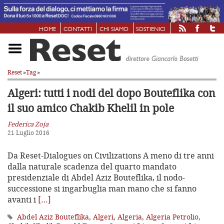
HOME
CONTATTI
CHI SIAMO
SOSTIENICI
Reset
»
Tag
»
Algeri: tutti i nodi del dopo Bouteflika
con
il suo amico Chakib Khelil in pole
Federica Zoja
21 Luglio 2016
Da Reset-Dialogues on Civilizations A meno di tre anni
dalla naturale scadenza del quarto mandato
presidenziale di Abdel Aziz Bouteflika, il nodo-
successione si ingarbuglia man mano che si fanno
avanti i
[…]
Abdel Aziz Bouteflika
,
Algeri
,
Algeria
,
Algeria Petrolio
,