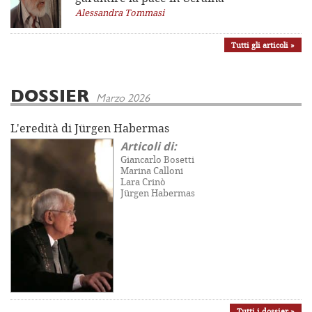
Alessandra Tommasi
Tutti gli articoli »
DOSSIER
Marzo 2026
L'eredità di Jürgen Habermas
Articoli di:
Giancarlo Bosetti
Marina Calloni
Lara Crinò
Jürgen Habermas
Tutti i dossier »