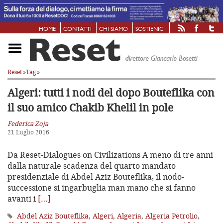
HOME
CONTATTI
CHI SIAMO
SOSTIENICI
Reset
»
Tag
»
Algeri: tutti i nodi del dopo Bouteflika
con
il suo amico Chakib Khelil in pole
Federica Zoja
21 Luglio 2016
Da Reset-Dialogues on Civilizations A meno di tre anni
dalla naturale scadenza del quarto mandato
presidenziale di Abdel Aziz Bouteflika, il nodo-
successione si ingarbuglia man mano che si fanno
avanti i
[…]
Abdel Aziz Bouteflika
,
Algeri
,
Algeria
,
Algeria Petrolio
,