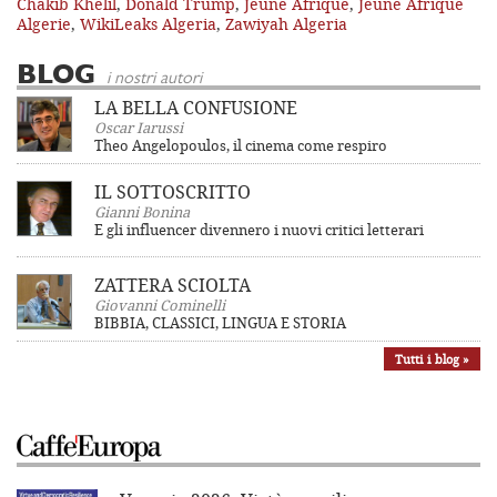
Chakib Khelil
,
Donald Trump
,
Jeune Afrique
,
Jeune Afrique
Algerie
,
WikiLeaks Algeria
,
Zawiyah Algeria
BLOG
i nostri autori
LA BELLA CONFUSIONE
Oscar Iarussi
Theo Angelopoulos, il cinema come respiro
IL SOTTOSCRITTO
Gianni Bonina
E gli influencer divennero i nuovi critici letterari
ZATTERA SCIOLTA
Giovanni Cominelli
BIBBIA, CLASSICI, LINGUA E STORIA
Tutti i blog »