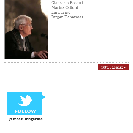
Giancarlo Bosetti
Marina Calloni
Lara Crinò
Jürgen Habermas
Tutti i dossier »
T
@reset_magazine