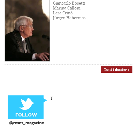
Giancarlo Bosetti
Marina Calloni
Lara Crinò
Jürgen Habermas
Tutti i dossier »
T
@reset_magazine