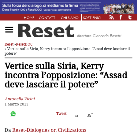
HOME
CONTATTI
CHI SIAMO
SOSTIENICI
Reset
»
ResetDOC
» Vertice sulla Siria, Kerry incontra l’opposizione: “Assad deve lasciare il
potere”
Vertice sulla Siria, Kerry
incontra l’opposizione: “Assad
deve lasciare il potere”
Antonella Vicini
1 Marzo 2013
-
+
Tweet
a
A
Da
Reset-Dialogues on Civilizations