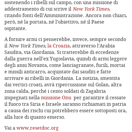
sostenendo i ribelli sul campo, con una missione di
addestramento di cui scrive il
New York Times
,
citando fonti dell’Amministrazione. Ancora non chiari,
però, né la portata, né l’obiettivo, né il Paese
ospitante.
A fornire armi ci penserebbe, invece, sempre secondo
il
New York Times,
la Croazia
, attraverso l’Arabia
Saudita, via Giordania. Si tratterebbe di eccedenze
dalla guerra nell’ex Yugoslavia, quindi di armi leggere
degli anni Novanta, come lanciagranate, fucili, mortai
e missili anticarro, acquistate dai sauditi e fatte
arrivare ai ribelli in Giordania. La notizia, smentita
dai vertici croati, avrà ripercussione sul Golan, altra
zona calda, perché i cento soldati di Zagabria
impegnati nella
missione Onu
per garantire il cessate
il fuoco tra Siria e Israele saranno richiamati in patria
a causa dei rischi cui potrebbero essere sottoposti ora,
alla luce di quanto emerso.
Vai a
www.resetdoc.org