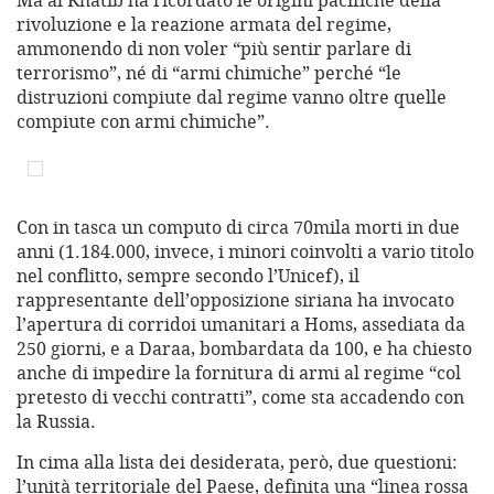
Ma al Khatib ha ricordato le origini pacifiche della
rivoluzione e la reazione armata del regime,
ammonendo di non voler “più sentir parlare di
terrorismo”, né di “armi chimiche” perché “le
distruzioni compiute dal regime vanno oltre quelle
compiute con armi chimiche”.
Con in tasca un computo di circa 70mila morti in due
anni (1.184.000, invece, i minori coinvolti a vario titolo
nel conflitto, sempre secondo l’Unicef), il
rappresentante dell’opposizione siriana ha invocato
l’apertura di corridoi umanitari a Homs, assediata da
250 giorni, e a Daraa, bombardata da 100, e ha chiesto
anche di impedire la fornitura di armi al regime “col
pretesto di vecchi contratti”, come sta accadendo con
la Russia.
In cima alla lista dei desiderata, però, due questioni:
l’unità territoriale del Paese, definita una “linea rossa