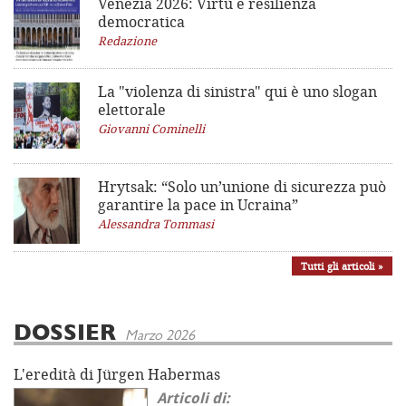
Venezia 2026: Virtù e resilienza
democratica
Redazione
La "violenza di sinistra"
qui è uno slogan
elettorale
Giovanni Cominelli
Hrytsak: “Solo un’unione di sicurezza può
garantire la pace in Ucraina”
Alessandra Tommasi
Tutti gli articoli »
DOSSIER
Marzo 2026
L'eredità di Jürgen Habermas
Articoli di: