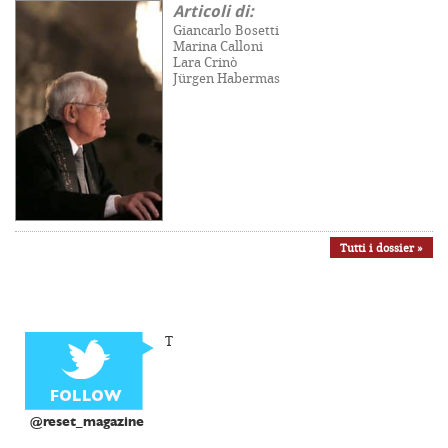
Articoli di:
Giancarlo Bosetti
Marina Calloni
Lara Crinò
Jürgen Habermas
Tutti i dossier »
T
@reset_magazine