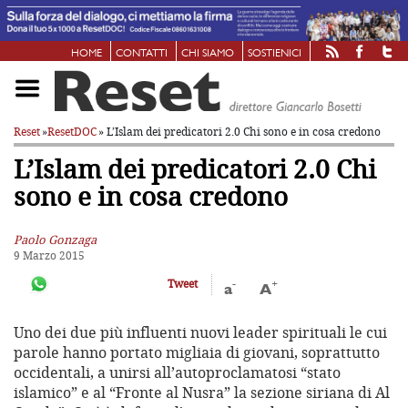
HOME
CONTATTI
CHI SIAMO
SOSTIENICI
Reset
»
ResetDOC
» L’Islam dei predicatori 2.0
Chi sono e in cosa credono
L’Islam dei predicatori 2.0
Chi
sono e in cosa credono
Paolo Gonzaga
9 Marzo 2015
-
+
Tweet
a
A
Uno dei due più influenti nuovi leader spirituali le cui
parole hanno portato migliaia di giovani, soprattutto
occidentali, a unirsi all’autoproclamatosi “stato
islamico” e al “Fronte al Nusra” la sezione siriana di Al