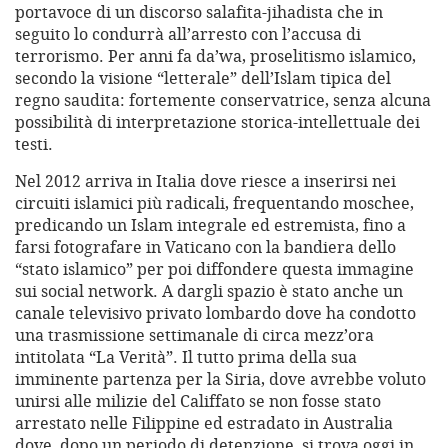
portavoce di un discorso salafita-jihadista che in
seguito lo condurrà all’arresto con l’accusa di
terrorismo. Per anni fa da’wa, proselitismo islamico,
secondo la visione “letterale” dell’Islam tipica del
regno saudita: fortemente conservatrice, senza alcuna
possibilità di interpretazione storica-intellettuale dei
testi.
Nel 2012 arriva in Italia dove riesce a inserirsi nei
circuiti islamici più radicali, frequentando moschee,
predicando un Islam integrale ed estremista, fino a
farsi fotografare in Vaticano con la bandiera dello
“stato islamico” per poi diffondere questa immagine
sui social network. A dargli spazio è stato anche un
canale televisivo privato lombardo dove ha condotto
una trasmissione settimanale di circa mezz’ora
intitolata “La Verità”. Il tutto prima della sua
imminente partenza per la Siria, dove avrebbe voluto
unirsi alle milizie del Califfato se non fosse stato
arrestato nelle Filippine ed estradato in Australia
dove, dopo un periodo di detenzione, si trova oggi in