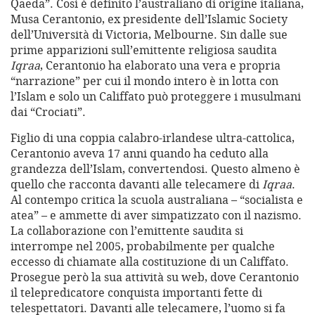
Qaeda”. Così è definito l’australiano di origine italiana,
Musa Cerantonio, ex presidente dell’Islamic Society
dell’Università di Victoria, Melbourne. Sin dalle sue
prime apparizioni sull’emittente religiosa saudita
Iqraa
, Cerantonio ha elaborato una vera e propria
“narrazione” per cui il mondo intero è in lotta con
l’Islam e solo un Califfato può proteggere i musulmani
dai “Crociati”.
Figlio di una coppia calabro-irlandese ultra-cattolica,
Cerantonio aveva 17 anni quando ha ceduto alla
grandezza dell’Islam, convertendosi. Questo almeno è
quello che racconta davanti alle telecamere di
Iqraa
.
Al contempo critica la scuola australiana – “socialista e
atea” – e ammette di aver simpatizzato con il nazismo.
La collaborazione con l’emittente saudita si
interrompe nel 2005, probabilmente per qualche
eccesso di chiamate alla costituzione di un Califfato.
Prosegue però la sua attività su web, dove Cerantonio
il telepredicatore conquista importanti fette di
telespettatori. Davanti alle telecamere, l’uomo si fa