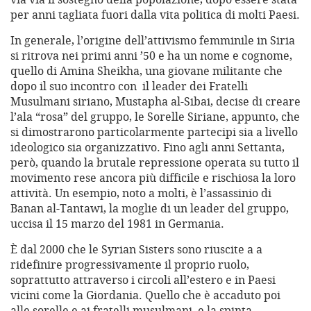
per anni tagliata fuori dalla vita politica di molti Paesi.
In generale, l’origine dell’attivismo femminile in Siria
si ritrova nei primi anni ’50 e ha un nome e cognome,
quello di Amina Sheikha, una giovane militante che
dopo il suo incontro con il leader dei Fratelli
Musulmani siriano, Mustapha al-Sibai, decise di creare
l’ala “rosa” del gruppo, le Sorelle Siriane, appunto, che
si dimostrarono particolarmente partecipi sia a livello
ideologico sia organizzativo. Fino agli anni Settanta,
però, quando la brutale repressione operata su tutto il
movimento rese ancora più difficile e rischiosa la loro
attività. Un esempio, noto a molti, è l’assassinio di
Banan al-Tantawi, la moglie di un leader del gruppo,
uccisa il 15 marzo del 1981 in Germania.
È dal 2000 che le Syrian Sisters sono riuscite a a
ridefinire progressivamente il proprio ruolo,
soprattutto attraverso i circoli all’estero e in Paesi
vicini come la Giordania. Quello che è accaduto poi
alle sorelle e ai fratelli musulmani, e la spinta