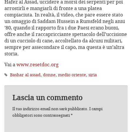
Hafez al Assad, uccidere a morsi dei serpenti per poi
arrostirli e mangiarli di fronte a una platea
compiaciuta. In realtà, il video, che pare essere stato
un omaggio di Saddam Hussein a Rumsfeld negli anni
’80, quando il rapporto fra i due Paesi erano buoni,
offre anche il raccapricciante spettacolo dell’uccisione
di un cucciolo di cane, accoltellato da alcuni militari,
sempre per assecondare il capo, ma questa è un’altra
storia.
Vai a
www.resetdoc.org
Bashar al assad
,
donne
,
medio oriente
,
siria
Lascia un commento
Il tuo indirizzo email non sarà pubblicato.
I campi
obbligatori sono contrassegnati
*