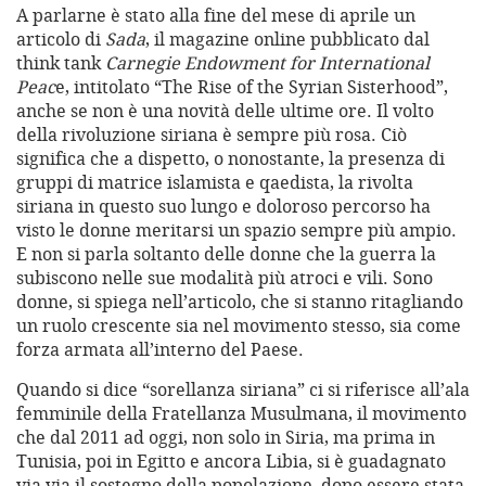
A parlarne è stato alla fine del mese di aprile un
articolo di
Sada
, il magazine online pubblicato dal
think tank
Carnegie Endowment for International
Peac
e, intitolato “The Rise of the Syrian Sisterhood”,
anche se non è una novità delle ultime ore. Il volto
della rivoluzione siriana è sempre più rosa. Ciò
significa che a dispetto, o nonostante, la presenza di
gruppi di matrice islamista e qaedista, la rivolta
siriana in questo suo lungo e doloroso percorso ha
visto le donne meritarsi un spazio sempre più ampio.
E non si parla soltanto delle donne che la guerra la
subiscono nelle sue modalità più atroci e vili. Sono
donne, si spiega nell’articolo, che si stanno ritagliando
un ruolo crescente sia nel movimento stesso, sia come
forza armata all’interno del Paese.
Quando si dice “sorellanza siriana” ci si riferisce all’ala
femminile della Fratellanza Musulmana, il movimento
che dal 2011 ad oggi, non solo in Siria, ma prima in
Tunisia, poi in Egitto e ancora Libia, si è guadagnato
via via il sostegno della popolazione, dopo essere stata