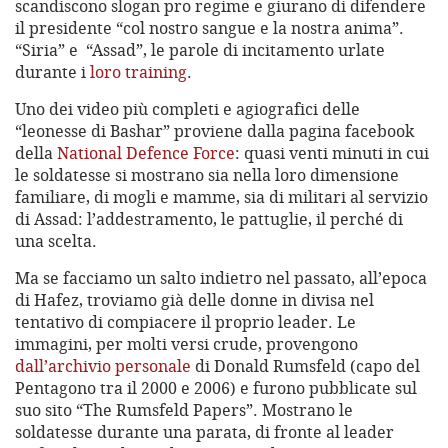
scandiscono slogan pro regime e giurano di difendere
il presidente “col nostro sangue e la nostra anima”.
“Siria” e “Assad”, le parole di incitamento urlate
durante i
loro training
.
Uno dei video più completi e agiografici delle
“leonesse di Bashar” proviene dalla pagina facebook
della
National Defence Force
: quasi venti minuti in cui
le soldatesse si mostrano sia nella loro dimensione
familiare, di mogli e mamme, sia di militari al servizio
di Assad: l’addestramento, le pattuglie, il perché di
una scelta.
Ma se facciamo un salto indietro nel passato, all’epoca
di Hafez, troviamo già delle donne in divisa nel
tentativo di compiacere il proprio leader. Le
immagini, per molti versi crude, provengono
dall’archivio personale
di Donald Rumsfeld (capo del
Pentagono tra il 2000 e 2006) e furono pubblicate sul
suo sito “The Rumsfeld Papers”. Mostrano le
soldatesse durante una parata, di fronte al leader