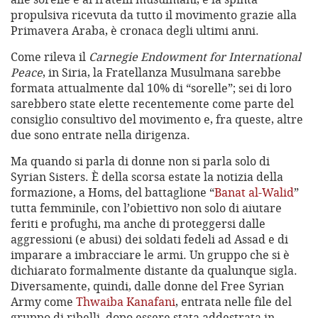
propulsiva ricevuta da tutto il movimento grazie alla
Primavera Araba, è cronaca degli ultimi anni.
Come rileva il
Carnegie Endowment for International
Peace
, in Siria, la Fratellanza Musulmana sarebbe
formata attualmente dal 10% di “sorelle”; sei di loro
sarebbero state elette recentemente come parte del
consiglio consultivo del movimento e, fra queste, altre
due sono entrate nella dirigenza.
Ma quando si parla di donne non si parla solo di
Syrian Sisters. È della scorsa estate la notizia della
formazione, a Homs, del battaglione “
Banat al-Walid
”
tutta femminile, con l’obiettivo non solo di aiutare
feriti e profughi, ma anche di proteggersi dalle
aggressioni (e abusi) dei soldati fedeli ad Assad e di
imparare a imbracciare le armi. Un gruppo che si è
dichiarato formalmente distante da qualunque sigla.
Diversamente, quindi, dalle donne del Free Syrian
Army come
Thwaiba Kanafani
, entrata nelle file del
gruppo di ribelli, dopo essere stata addestrata in