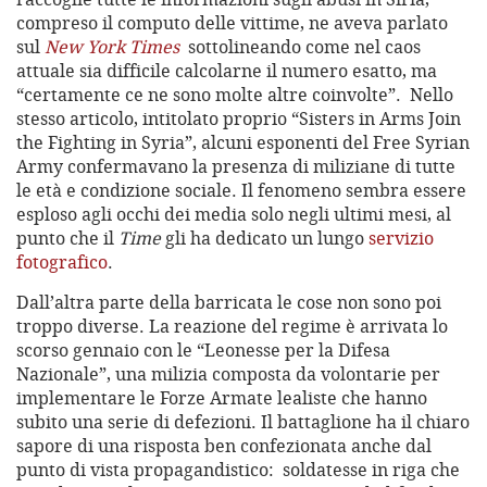
compreso il computo delle vittime, ne aveva parlato
sul
New York Times
sottolineando come nel caos
attuale sia difficile calcolarne il numero esatto, ma
“certamente ce ne sono molte altre coinvolte”. Nello
stesso articolo, intitolato proprio “Sisters in Arms Join
the Fighting in Syria”, alcuni esponenti del Free Syrian
Army confermavano la presenza di miliziane di tutte
le età e condizione sociale. Il fenomeno sembra essere
esploso agli occhi dei media solo negli ultimi mesi, al
punto che il
Time
gli ha dedicato un lungo
servizio
fotografico
.
Dall’altra parte della barricata le cose non sono poi
troppo diverse. La reazione del regime è arrivata lo
scorso gennaio con le “Leonesse per la Difesa
Nazionale”, una milizia composta da volontarie per
implementare le Forze Armate lealiste che hanno
subito una serie di defezioni. Il battaglione ha il chiaro
sapore di una risposta ben confezionata anche dal
punto di vista propagandistico: soldatesse in riga che