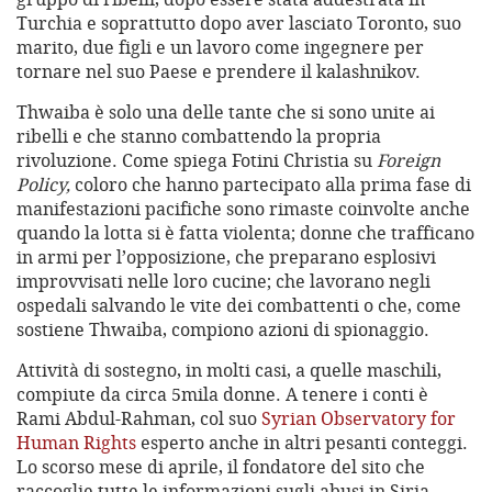
Turchia e soprattutto dopo aver lasciato Toronto, suo
marito, due figli e un lavoro come ingegnere per
tornare nel suo Paese e prendere il kalashnikov.
Thwaiba è solo una delle tante che si sono unite ai
ribelli e che stanno combattendo la propria
rivoluzione. Come spiega Fotini Christia su
Foreign
Policy,
coloro che hanno partecipato alla prima fase di
manifestazioni pacifiche sono rimaste coinvolte anche
quando la lotta si è fatta violenta; donne che trafficano
in armi per l’opposizione, che preparano esplosivi
improvvisati nelle loro cucine; che lavorano negli
ospedali salvando le vite dei combattenti o che, come
sostiene Thwaiba, compiono azioni di spionaggio.
Attività di sostegno, in molti casi, a quelle maschili,
compiute da circa 5mila donne. A tenere i conti è
Rami Abdul-Rahman, col suo
Syrian Observatory for
Human Rights
esperto anche in altri pesanti conteggi.
Lo scorso mese di aprile, il fondatore del sito che
raccoglie tutte le informazioni sugli abusi in Siria,