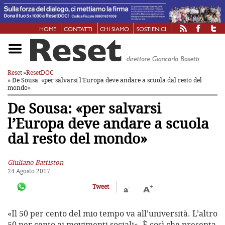
HOME
CONTATTI
CHI SIAMO
SOSTIENICI
Reset
»
ResetDOC
» De Sousa: «per salvarsi l’Europa deve andare a scuola dal resto del
mondo»
De Sousa: «per salvarsi
l’Europa deve andare a scuola
dal resto del mondo»
Giuliano Battiston
24 Agosto 2017
-
+
Tweet
a
A
«Il 50 per cento del mio tempo va all’università. L’altro
50 per cento ai movimenti sociali». È così che presenta