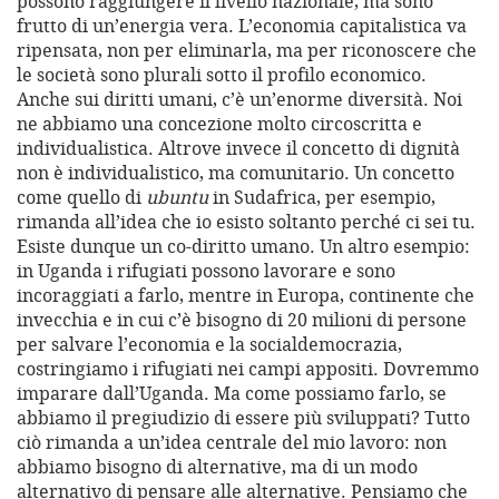
possono raggiungere il livello nazionale, ma sono
frutto di un’energia vera. L’economia capitalistica va
ripensata, non per eliminarla, ma per riconoscere che
le società sono plurali sotto il profilo economico.
Anche sui diritti umani, c’è un’enorme diversità. Noi
ne abbiamo una concezione molto circoscritta e
individualistica. Altrove invece il concetto di dignità
non è individualistico, ma comunitario. Un concetto
come quello di
ubuntu
in Sudafrica, per esempio,
rimanda all’idea che io esisto soltanto perché ci sei tu.
Esiste dunque un co-diritto umano. Un altro esempio:
in Uganda i rifugiati possono lavorare e sono
incoraggiati a farlo, mentre in Europa, continente che
invecchia e in cui c’è bisogno di 20 milioni di persone
per salvare l’economia e la socialdemocrazia,
costringiamo i rifugiati nei campi appositi. Dovremmo
imparare dall’Uganda. Ma come possiamo farlo, se
abbiamo il pregiudizio di essere più sviluppati? Tutto
ciò rimanda a un’idea centrale del mio lavoro: non
abbiamo bisogno di alternative, ma di un modo
alternativo di pensare alle alternative. Pensiamo che