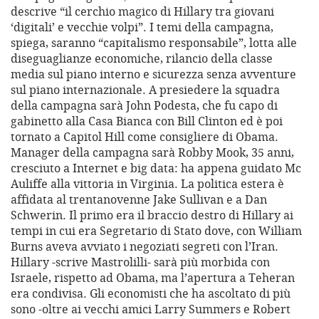
descrive “il cerchio magico di Hillary tra giovani
‘digitali’ e vecchie volpi”. I temi della campagna,
spiega, saranno “capitalismo responsabile”, lotta alle
diseguaglianze economiche, rilancio della classe
media sul piano interno e sicurezza senza avventure
sul piano internazionale. A presiedere la squadra
della campagna sarà John Podesta, che fu capo di
gabinetto alla Casa Bianca con Bill Clinton ed è poi
tornato a Capitol Hill come consigliere di Obama.
Manager della campagna sarà Robby Mook, 35 anni,
cresciuto a Internet e big data: ha appena guidato Mc
Auliffe alla vittoria in Virginia. La politica estera è
affidata al trentanovenne Jake Sullivan e a Dan
Schwerin. Il primo era il braccio destro di Hillary ai
tempi in cui era Segretario di Stato dove, con William
Burns aveva avviato i negoziati segreti con l’Iran.
Hillary -scrive Mastrolilli- sarà più morbida con
Israele, rispetto ad Obama, ma l’apertura a Teheran
era condivisa. Gli economisti che ha ascoltato di più
sono -oltre ai vecchi amici Larry Summers e Robert