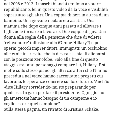
nel 2008 e 2012. I maschi bianchi tendono a votare
repubblicano, lei in questo video dà la voce e visibilità
soprattutto agli altri. Una coppia di neri in attesa di un
bambino. Una giovane neolaureta asiatica. Una
mamma che dopo cinque anni passati ad allevare i
figli vuole tornare a lavorare. Due coppie di gay. Una
donna alla soglia della pensione che dice di volersi
‘reinventare’ (allusione alla 67enne Hillary?) e poi
operai, piccoli imprenditori. Immigrati: un occhiolino
alle etnie in crescita che la destra rischia di alienarsi
con le posizioni xenofobe. Solo alla fine di questo
viaggio tra tanti personaggi compare lei, Hillary. E si
mette sullo stesso piano: gli altri caratteri che l’hanno
preceduta nel video hanno raccontato i progetti cui
lavorano, le speranze concrete sul loro futuro. ‘Anch’io
-dice Hillary sorridendo- mi sto preparando per
qualcosa. In gara per fare il presidente. Ogni giorno
gli americani hanno bisogno di un campione e io
voglio essere quel campione”.
Sulla stessa pagina, un ritratto di Kristina Schake,