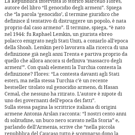
La Repubblica intervista lo storico Marcello Flores,
autore del libro “Il genocidio degli armeni”. Spiega
che “la parola ‘genocidio’, il termine giuridico che
definisce il tentativo di distruggere un popolo, è nata
proprio dal caso armeno”. Il termine, spiega, “è nato
nel 1944: fu Raphael Lemkin, un giurista ebreo
polacco emigrato negli Stati Uniti, a coniarlo all’epoca
della Shoah. Lemkin però lavorava alla ricerca di una
definizione già negli anni Trenta e partiva proprio da
quello che allora ancora si definiva ‘massacro degli
armeni’”. Con quali elementi la Turchia contesta la
definizione? Flores: “La contesta davanti agli Stati
esteri, ma nella stessa Turchia c’è un recente
bestseller titolato sul genocidio armeno, di Hasan
Cemal, che nessuno ha ritirato. L’autore è nipote di
uno dei governanti dell’epoca dei fatti”.
Sulla stessa pagina la scrittrice italiana di origini
armene Antonia Arslan racconta: “I nostri cento anni
di solitudine, un buco nero scavato nella Storia” e,
parlando dell’Armenia, scrive che “nella piccola
repubblica del Caucaso tutto è scomparso dopo la