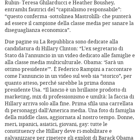
Rubin- Teresa Ghilarducci e Heather Boushey,
entrambi fautrici del “capitalismo responsabile”:
“questo conferma -sottolinea Mastrolilli- che punterà
ad essere il campione della classe media per sanare la
diseguaglianza economica”.
Due pagine su La Repubblica sono dedicate alla
candidatura di Hillary Clinton: “L’ex segretario di
Stato dà l’annuncio in un video dedicato alle famiglie e
alla classe media multiculturale. Obama: ‘Sarà un
ottimo presidente’”. È Federico Rampini a raccontare
come l’annuncio in un video sul web sia “storico”, per
quanto atteso, perché sarebbe la prima donna
presidente Usa. “Il lancio è un brillante prodotto di
marketing, mix di professionismo e umiltà: la faccia di
Hillary arriva solo alla fine. Prima sfila una carrellata
di personaggi dall’America media. Una foto di famiglia
della middle class, aggiornata al nostro tempo. Donne,
meri, ispanici, asiatici, giovani, gay: tutte le
constituency che Hillary deve ri-mobilitare e
galvanizzare per ripetere gli exploit di Barack Obama