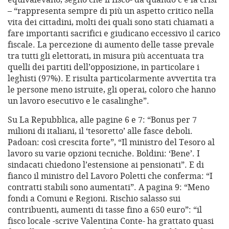
– “rappresenta sempre di più un aspetto critico nella
vita dei cittadini, molti dei quali sono stati chiamati a
fare importanti sacrifici e giudicano eccessivo il carico
fiscale. La percezione di aumento delle tasse prevale
tra tutti gli elettorati, in misura più accentuata tra
quelli dei partiti dell’opposizione, in particolare i
leghisti (97%). E risulta particolarmente avvertita tra
le persone meno istruite, gli operai, coloro che hanno
un lavoro esecutivo e le casalinghe”.
Su La Repubblica, alle pagine 6 e 7: “Bonus per 7
milioni di italiani, il ‘tesoretto’ alle fasce deboli.
Padoan: così crescita forte”, “Il ministro del Tesoro al
lavoro su varie opzioni tecniche. Boldini: ‘Bene’. I
sindacati chiedono l’estensione ai pensionati”. E di
fianco il ministro del Lavoro Poletti che conferma: “I
contratti stabili sono aumentati”. A pagina 9: “Meno
fondi a Comuni e Regioni. Rischio salasso sui
contribuenti, aumenti di tasse fino a 650 euro”: “il
fisco locale -scrive Valentina Conte- ha grattato quasi