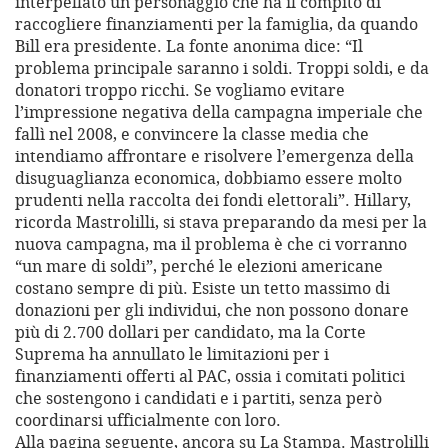
interpellato un personaggio che ha il compito di
raccogliere finanziamenti per la famiglia, da quando
Bill era presidente. La fonte anonima dice: “Il
problema principale saranno i soldi. Troppi soldi, e da
donatori troppo ricchi. Se vogliamo evitare
l’impressione negativa della campagna imperiale che
fallì nel 2008, e convincere la classe media che
intendiamo affrontare e risolvere l’emergenza della
disuguaglianza economica, dobbiamo essere molto
prudenti nella raccolta dei fondi elettorali”. Hillary,
ricorda Mastrolilli, si stava preparando da mesi per la
nuova campagna, ma il problema è che ci vorranno
“un mare di soldi”, perché le elezioni americane
costano sempre di più. Esiste un tetto massimo di
donazioni per gli individui, che non possono donare
più di 2.700 dollari per candidato, ma la Corte
Suprema ha annullato le limitazioni per i
finanziamenti offerti al PAC, ossia i comitati politici
che sostengono i candidati e i partiti, senza però
coordinarsi ufficialmente con loro.
Alla pagina seguente, ancora su La Stampa. Mastrolilli