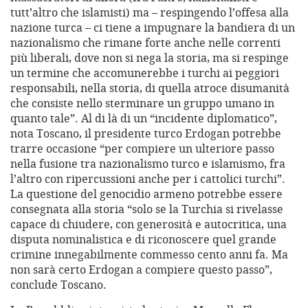
tutt’altro che islamisti) ma – respingendo l’offesa alla
nazione turca – ci tiene a impugnare la bandiera di un
nazionalismo che rimane forte anche nelle correnti
più liberali, dove non si nega la storia, ma si respinge
un termine che accomunerebbe i turchi ai peggiori
responsabili, nella storia, di quella atroce disumanità
che consiste nello sterminare un gruppo umano in
quanto tale”. Al di là di un “incidente diplomatico”,
nota Toscano, il presidente turco Erdogan potrebbe
trarre occasione “per compiere un ulteriore passo
nella fusione tra nazionalismo turco e islamismo, fra
l’altro con ripercussioni anche per i cattolici turchi”.
La questione del genocidio armeno potrebbe essere
consegnata alla storia “solo se la Turchia si rivelasse
capace di chiudere, con generosità e autocritica, una
disputa nominalistica e di riconoscere quel grande
crimine innegabilmente commesso cento anni fa. Ma
non sarà certo Erdogan a compiere questo passo”,
conclude Toscano.