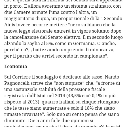
in porto. E allora avremmo un sistema stralunato, con
due Camere armate l’una contro l’altra, un
maggioritario di qua, un proporzionale di là”. Secondo
Ainis invece occorre mettere “nero su bianco che la
nuova legge elettorale entrerà in vigore soltanto dopo
la cancellazione del Senato elettivo. E in secondo luogo
alzando la soglia al 5%, come in Germania. O anche,
perché no?, , battezzando un premio di minoranza,
per il partito che arrivi secondo in campionato”.
Economia
Sul Corriere il sondaggio è dedicato alle tasse. Nando
Pagnoncelli scrive che “non stupisce” che, “a fronte di
una sostanziale stabilità della pressione fiscale
registrata dall’Istat nel 2014 (43,5% cioè 0,1% in più
rispetto al 2013), quattro italiani su cinque ritengano
che le tasse siano aumentate e solo il 18% che siano
rimaste invariate”. Solo uno su cento pensa che siano
diminuite. Dieci anni fa le due opinioni si
equivalevano, segno che il fisco- da quando c’è la crisi