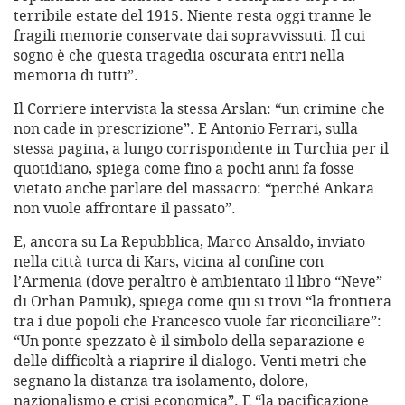
terribile estate del 1915. Niente resta oggi tranne le
fragili memorie conservate dai sopravvissuti. Il cui
sogno è che questa tragedia oscurata entri nella
memoria di tutti”.
Il Corriere intervista la stessa Arslan: “un crimine che
non cade in prescrizione”. E Antonio Ferrari, sulla
stessa pagina, a lungo corrispondente in Turchia per il
quotidiano, spiega come fino a pochi anni fa fosse
vietato anche parlare del massacro: “perché Ankara
non vuole affrontare il passato”.
E, ancora su La Repubblica, Marco Ansaldo, inviato
nella città turca di Kars, vicina al confine con
l’Armenia (dove peraltro è ambientato il libro “Neve”
di Orhan Pamuk), spiega come qui si trovi “la frontiera
tra i due popoli che Francesco vuole far riconciliare”:
“Un ponte spezzato è il simbolo della separazione e
delle difficoltà a riaprire il dialogo. Venti metri che
segnano la distanza tra isolamento, dolore,
nazionalismo e crisi economica”. E “la pacificazione