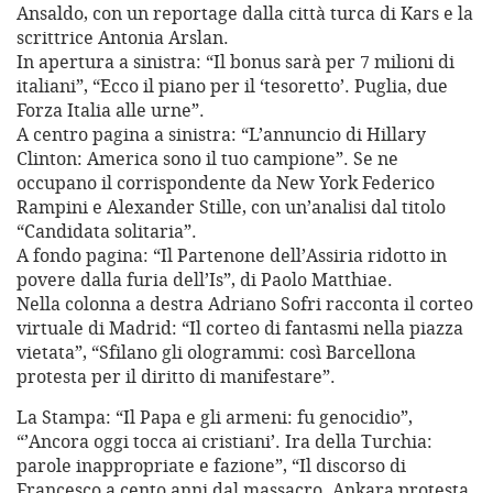
Ansaldo, con un reportage dalla città turca di Kars e la
scrittrice Antonia Arslan.
In apertura a sinistra: “Il bonus sarà per 7 milioni di
italiani”, “Ecco il piano per il ‘tesoretto’. Puglia, due
Forza Italia alle urne”.
A centro pagina a sinistra: “L’annuncio di Hillary
Clinton: America sono il tuo campione”. Se ne
occupano il corrispondente da New York Federico
Rampini e Alexander Stille, con un’analisi dal titolo
“Candidata solitaria”.
A fondo pagina: “Il Partenone dell’Assiria ridotto in
povere dalla furia dell’Is”, di Paolo Matthiae.
Nella colonna a destra Adriano Sofri racconta il corteo
virtuale di Madrid: “Il corteo di fantasmi nella piazza
vietata”, “Sfilano gli ologrammi: così Barcellona
protesta per il diritto di manifestare”.
La Stampa: “Il Papa e gli armeni: fu genocidio”,
“’Ancora oggi tocca ai cristiani’. Ira della Turchia:
parole inappropriate e fazione”, “Il discorso di
Francesco a cento anni dal massacro. Ankara protesta