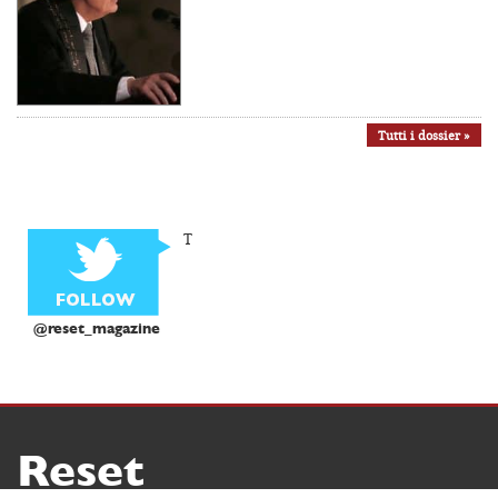
Tutti i dossier »
T
@reset_magazine
Reset