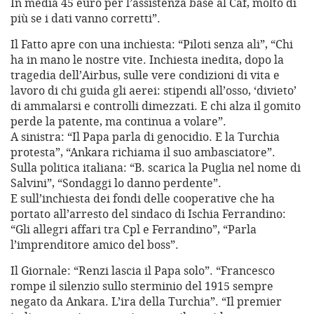
In media 45 euro per l’assistenza base al Caf, molto di
più se i dati vanno corretti”.
Il Fatto apre con una inchiesta: “Piloti senza ali”, “Chi
ha in mano le nostre vite. Inchiesta inedita, dopo la
tragedia dell’Airbus, sulle vere condizioni di vita e
lavoro di chi guida gli aerei: stipendi all’osso, ‘divieto’
di ammalarsi e controlli dimezzati. E chi alza il gomito
perde la patente, ma continua a volare”.
A sinistra: “Il Papa parla di genocidio. E la Turchia
protesta”, “Ankara richiama il suo ambasciatore”.
Sulla politica italiana: “B. scarica la Puglia nel nome di
Salvini”, “Sondaggi lo danno perdente”.
E sull’inchiesta dei fondi delle cooperative che ha
portato all’arresto del sindaco di Ischia Ferrandino:
“Gli allegri affari tra Cpl e Ferrandino”, “Parla
l’imprenditore amico del boss”.
Il Giornale: “Renzi lascia il Papa solo”. “Francesco
rompe il silenzio sullo sterminio del 1915 sempre
negato da Ankara. L’ira della Turchia”. “Il premier