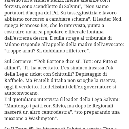
saremo noi a sfidare Renzi, niente alleanze con i
forzisti, sono scendiletto di Salvini”, “Non siamo
portatori d’acqua del Pd. Su tasse,giustizia e lavoro
abbiamo concorso a cambiare schema”. Il leader Ncd,
spiega Franceso Bei, che lo intervista, punta a
costruire un’area popolare e liberale lontana
dall’estrema destra. E sulla strage al tribunale di
Milano risponde all’appello della madre dell’avvocato:
“troppe armi? Sì, dobbiamo riflettere”.
Sul Corriere: “’Poli Bortone dice sì’. Toti: ora Fitto si
allinei”, “Fi: ha accettato. L’ex sindaco incassa l’ok
della Lega: ticket con Schittulli? Depistaggio di
Raffaele. Ma Fratelli d’Italia non scioglie la riserva,
oggi il verdetto. I fedelissimi dell’ex governatore si
autoconvocano.
E il quotidiano intervista il leader della Lega Salvini:
“Mantengo i patti con Silvio, ma dopo le Regionali
nascerà un altro centrodestra”, “sto preparando una
missione a Washington”.