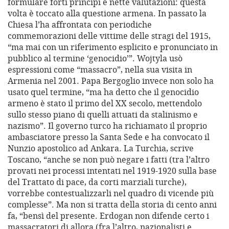
formulare forti principi e nette valutazioni: questa
volta è toccato alla questione armena. In passato la
Chiesa l’ha affrontata con periodiche
commemorazioni delle vittime delle stragi del 1915,
“ma mai con un riferimento esplicito e pronunciato in
pubblico al termine ‘genocidio’”. Wojtyla usò
espressioni come “massacro”, nella sua visita in
Armenia nel 2001. Papa Bergoglio invece non solo ha
usato quel termine, “ma ha detto che il genocidio
armeno è stato il primo del XX secolo, mettendolo
sullo stesso piano di quelli attuati da stalinismo e
nazismo”. Il governo turco ha richiamato il proprio
ambasciatore presso la Santa Sede e ha convocato il
Nunzio apostolico ad Ankara. La Turchia, scrive
Toscano, “anche se non può negare i fatti (tra l’altro
provati nei processi intentati nel 1919-1920 sulla base
del Trattato di pace, da corti marziali turche),
vorrebbe contestualizzarli nel quadro di vicende più
complesse”. Ma non si tratta della storia di cento anni
fa, “bensì del presente. Erdogan non difende certo i
massacratori di allora (fra l’altro, nazionalisti e