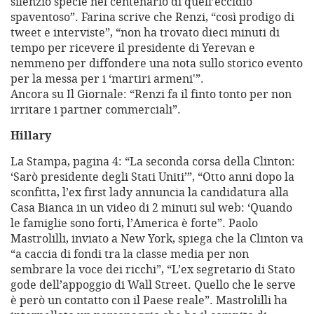
silenzio specie nel centenario di quell’eccidio
spaventoso”. Farina scrive che Renzi, “così prodigo di
tweet e interviste”, “non ha trovato dieci minuti di
tempo per ricevere il presidente di Yerevan e
nemmeno per diffondere una nota sullo storico evento
per la messa per i ‘martiri armeni'”.
Ancora su Il Giornale: “Renzi fa il finto tonto per non
irritare i partner commerciali”.
Hillary
La Stampa, pagina 4: “La seconda corsa della Clinton:
‘Sarò presidente degli Stati Uniti’”, “Otto anni dopo la
sconfitta, l’ex first lady annuncia la candidatura alla
Casa Bianca in un video di 2 minuti sul web: ‘Quando
le famiglie sono forti, l’America è forte”. Paolo
Mastrolilli, inviato a New York, spiega che la Clinton va
“a caccia di fondi tra la classe media per non
sembrare la voce dei ricchi”, “L’ex segretario di Stato
gode dell’appoggio di Wall Street. Quello che le serve
è però un contatto con il Paese reale”. Mastrolilli ha