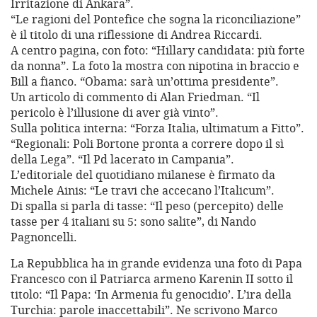
Irritazione di Ankara”.
“Le ragioni del Pontefice che sogna la riconciliazione”
è il titolo di una riflessione di Andrea Riccardi.
A centro pagina, con foto: “Hillary candidata: più forte
da nonna”. La foto la mostra con nipotina in braccio e
Bill a fianco. “Obama: sarà un’ottima presidente”.
Un articolo di commento di Alan Friedman. “Il
pericolo è l’illusione di aver già vinto”.
Sulla politica interna: “Forza Italia, ultimatum a Fitto”.
“Regionali: Poli Bortone pronta a correre dopo il sì
della Lega”. “Il Pd lacerato in Campania”.
L’editoriale del quotidiano milanese è firmato da
Michele Ainis: “Le travi che accecano l’Italicum”.
Di spalla si parla di tasse: “Il peso (percepito) delle
tasse per 4 italiani su 5: sono salite”, di Nando
Pagnoncelli.
La Repubblica ha in grande evidenza una foto di Papa
Francesco con il Patriarca armeno Karenin II sotto il
titolo: “Il Papa: ‘In Armenia fu genocidio’. L’ira della
Turchia: parole inaccettabili”. Ne scrivono Marco