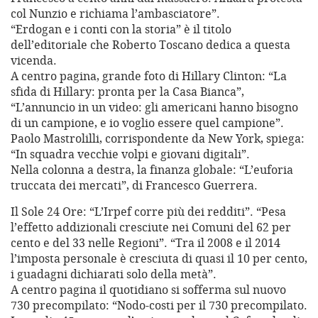
col Nunzio e richiama l’ambasciatore”.
“Erdogan e i conti con la storia” è il titolo
dell’editoriale che Roberto Toscano dedica a questa
vicenda.
A centro pagina, grande foto di Hillary Clinton: “La
sfida di Hillary: pronta per la Casa Bianca”,
“L’annuncio in un video: gli americani hanno bisogno
di un campione, e io voglio essere quel campione”.
Paolo Mastrolilli, corrispondente da New York, spiega:
“In squadra vecchie volpi e giovani digitali”.
Nella colonna a destra, la finanza globale: “L’euforia
truccata dei mercati”, di Francesco Guerrera.
Il Sole 24 Ore: “L’Irpef corre più dei redditi”. “Pesa
l’effetto addizionali cresciute nei Comuni del 62 per
cento e del 33 nelle Regioni”. “Tra il 2008 e il 2014
l’imposta personale è cresciuta di quasi il 10 per cento,
i guadagni dichiarati solo della metà”.
A centro pagina il quotidiano si sofferma sul nuovo
730 precompilato: “Nodo-costi per il 730 precompilato.