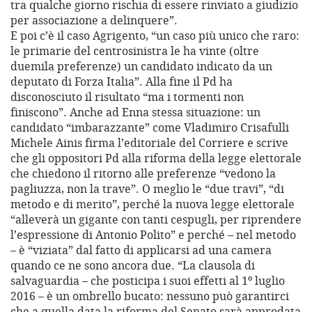
tra qualche giorno rischia di essere rinviato a giudizio
per associazione a delinquere”.
E poi c’è il caso Agrigento, “un caso più unico che raro:
le primarie del centrosinistra le ha vinte (oltre
duemila preferenze) un candidato indicato da un
deputato di Forza Italia”. Alla fine il Pd ha
disconosciuto il risultato “ma i tormenti non
finiscono”. Anche ad Enna stessa situazione: un
candidato “imbarazzante” come Vladimiro Crisafulli
Michele Ainis firma l’editoriale del Corriere e scrive
che gli oppositori Pd alla riforma della legge elettorale
che chiedono il ritorno alle preferenze “vedono la
pagliuzza, non la trave”. O meglio le “due travi”, “di
metodo e di merito”, perché la nuova legge elettorale
“alleverà un gigante con tanti cespugli, per riprendere
l’espressione di Antonio Polito” e perché – nel metodo
– è “viziata” dal fatto di applicarsi ad una camera
quando ce ne sono ancora due. “La clausola di
salvaguardia – che posticipa i suoi effetti al 1º luglio
2016 – è un ombrello bucato: nessuno può garantirci
che a quella data la riforma del Senato sarà approdata