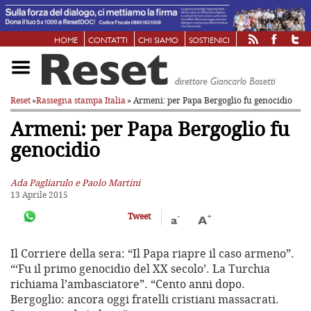
HOME
CONTATTI
CHI SIAMO
SOSTIENICI
Reset
»
Rassegna stampa Italia
» Armeni: per Papa Bergoglio fu genocidio
Armeni: per Papa Bergoglio fu
genocidio
Ada Pagliarulo e Paolo Martini
13 Aprile 2015
-
+
Tweet
a
A
Il Corriere della sera: “Il Papa riapre il caso armeno”.
“‘Fu il primo genocidio del XX secolo’. La Turchia
richiama l’ambasciatore”. “Cento anni dopo.
Bergoglio: ancora oggi fratelli cristiani massacrati.