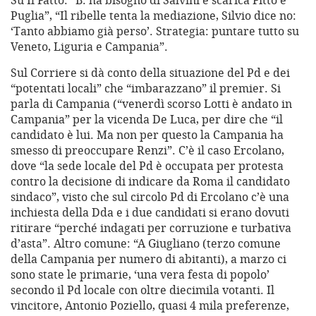
Su Il Fatto: “B. ha bisogno di Salvini e scarica Fitto e
Puglia”, “Il ribelle tenta la mediazione, Silvio dice no:
‘Tanto abbiamo già perso’. Strategia: puntare tutto su
Veneto, Liguria e Campania”.
Sul Corriere si dà conto della situazione del Pd e dei
“potentati locali” che “imbarazzano” il premier. Si
parla di Campania (“venerdì scorso Lotti è andato in
Campania” per la vicenda De Luca, per dire che “il
candidato è lui. Ma non per questo la Campania ha
smesso di preoccupare Renzi”. C’è il caso Ercolano,
dove “la sede locale del Pd è occupata per protesta
contro la decisione di indicare da Roma il candidato
sindaco”, visto che sul circolo Pd di Ercolano c’è una
inchiesta della Dda e i due candidati si erano dovuti
ritirare “perché indagati per corruzione e turbativa
d’asta”. Altro comune: “A Giugliano (terzo comune
della Campania per numero di abitanti), a marzo ci
sono state le primarie, ‘una vera festa di popolo’
secondo il Pd locale con oltre diecimila votanti. Il
vincitore, Antonio Poziello, quasi 4 mila preferenze,