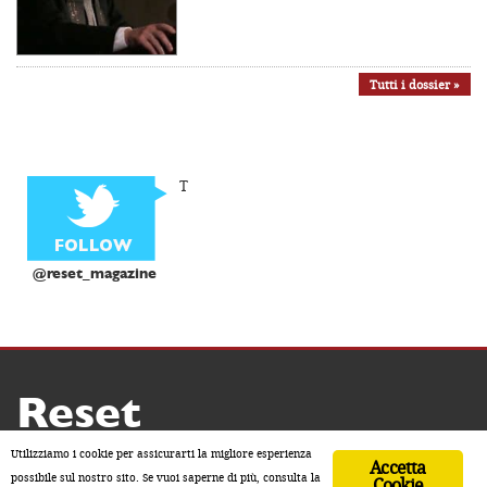
Tutti i dossier »
T
@reset_magazine
Reset
Copyright ® 2026 by Reset
Utilizziamo i cookie per assicurarti la migliore esperienza
Accetta
Home
Contatti
Chi siamo
Sostienici
possibile sul nostro sito. Se vuoi saperne di più, consulta la
Cookie