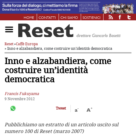
HOME
CONTATTI
CHI SIAMO
SOSTIENICI
Reset
»
Caffè Europa
» Inno e alzabandiera, come costruire un’identità democratica
Inno e alzabandiera, come
costruire un’identità
democratica
Francis Fukuyama
9 Novembre 2012
-
+
Tweet
a
A
Pubblichiamo un estratto di un articolo uscito sul
numero 100 di Reset (marzo 2007)