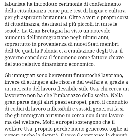
laburista ha introdotto cerimonie di conferimento
della cittadinanza come pure test di lingua e cultura
per gli aspiranti britannici. Oltre a veri e propri corsi
di cittadinanza, destinati ai più piccoli, in tutte le
scuole. La Gran Bretagna ha visto un notevole
aumento dell’immigrazione negli ultimi anni,
soprattutto in provenienza di nuovi Stati membri
dell’Ue quali la Polonia e, a emulazione degli Usa, il
governo considera il fenomeno come fattore chiave
del suo relativo dinamismo economico.
Gli immigrati sono benvenuti fintantoché lavorano,
invece di attingere alle risorse del welfare e, grazie a
un mercato del lavoro flessibile stile Usa, chi cerca un
lavoretto non ha che l’imbarazzo della scelta. Nella
gran parte degli altri paesi europei, però, il connubio
di codici di lavoro inflessibili e sussidi generosi fa sì
che gli immigrati arrivino in cerca non di un lavoro
ma del welfare. Molti europei sostengono che il
welfare Usa, proprio perché meno generoso, toglie ai
poveri anche la dignità. È vero il contrario: la dignità