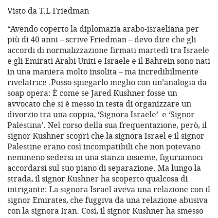
Visto da T.L Friedman
“Avendo coperto la diplomazia arabo-israeliana per
più di 40 anni – scrive Friedman – devo dire che gli
accordi di normalizzazione firmati martedì tra Israele
e gli Emirati Arabi Uniti e Israele e il Bahrein sono nati
in una maniera molto insolita – ma incredibilmente
rivelatrice .Posso spiegarlo meglio con un’analogia da
soap opera: È come se Jared Kushner fosse un
avvocato che si è messo in testa di organizzare un
divorzio tra una coppia, ‘Signora Israele’ e ‘Signor
Palestina’. Nel corso della sua frequentazione, però, il
signor Kushner scoprì che la signora Israel e il signor
Palestine erano così incompatibili che non potevano
nemmeno sedersi in una stanza insieme, figuriamoci
accordarsi sul suo piano di separazione. Ma lungo la
strada, il signor Kushner ha scoperto qualcosa di
intrigante: La signora Israel aveva una relazione con il
signor Emirates, che fuggiva da una relazione abusiva
con la signora Iran. Così, il signor Kushner ha smesso