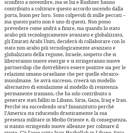
sconfitto a novembre, ma se lui e Kushner hanno
contribuito a coltivare questo accordo uscendo dalla
porta, buon per loro. Sono colpevoli di mille peccati –
ma questo patto non è uno di questi. Non posso
prevedere come andrà a finire, ma quando lo stato
arabo più tecnologicamente avanzato e globalizzato,
gli Emirati Arabi Uniti, deciderà di collaborare con lo
stato non arabo più tecnologicamente avanzato e
globalizzato della regione, Israele, sospetto che si
libereranno nuove energie e si stringeranno nuove
partnership che dovrebbero essere positive sia per le
relazioni umano-israeliane che per quelle ebraico-
musulmane. Se avrà successo, creerà un modello
alternativo di emulazione al modello di resistenza
permanente iraniano, che ha solo contribuito a
generare stati falliti in Libano, Siria, Gaza, Iraq e Iran.
Perché sta succedendo ora? Innanzitutto perché
l’America sta riducendo drasticamente la sua
presenza militare in Medio Oriente e, di conseguenza,
si stanno stringendo nuove alleanze per colmare il
vuoto. C’è l’asse sciita Iran-Hezbollah in Libano, Siria,