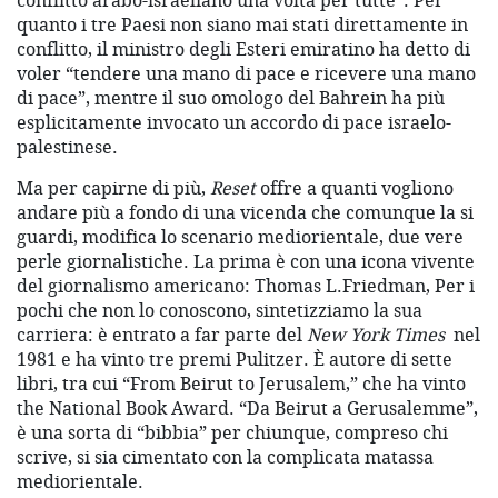
conflitto arabo-israeliano una volta per tutte”. Per
quanto i tre Paesi non siano mai stati direttamente in
conflitto, il ministro degli Esteri emiratino ha detto di
voler “tendere una mano di pace e ricevere una mano
di pace”, mentre il suo omologo del Bahrein ha più
esplicitamente invocato un accordo di pace israelo-
palestinese.
Ma per capirne di più,
Reset
offre a quanti vogliono
andare più a fondo di una vicenda che comunque la si
guardi, modifica lo scenario mediorientale, due vere
perle giornalistiche. La prima è con una icona vivente
del giornalismo americano: Thomas L.Friedman, Per i
pochi che non lo conoscono, sintetizziamo la sua
carriera: è entrato a far parte del
New York Times
nel
1981 e ha vinto tre premi Pulitzer. È autore di sette
libri, tra cui “From Beirut to Jerusalem,” che ha vinto
the National Book Award. “Da Beirut a Gerusalemme”,
è una sorta di “bibbia” per chiunque, compreso chi
scrive, si sia cimentato con la complicata matassa
mediorientale.