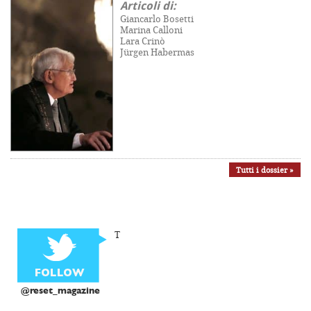
Articoli di:
Giancarlo Bosetti
Marina Calloni
Lara Crinò
Jürgen Habermas
Tutti i dossier »
T
@reset_magazine