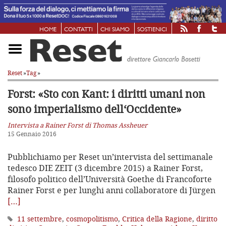
HOME
CONTATTI
CHI SIAMO
SOSTIENICI
Reset
»
Tag
»
Forst: «Sto con Kant: i diritti umani
non
sono imperialismo dell‘Occidente»
Intervista a Rainer Forst di Thomas Assheuer
15 Gennaio 2016
Pubblichiamo per Reset un’intervista del settimanale
tedesco DIE ZEIT (3 dicembre 2015) a Rainer Forst,
filosofo politico dell’Università Goethe di Francoforte
Rainer Forst e per lunghi anni collaboratore di Jürgen
[…]
11 settembre
,
cosmopolitismo
,
Critica della Ragione
,
diritto