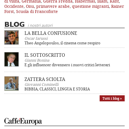
di visita
,
Germania
,
Guerra Fredda
,
Habermas
,
islam
,
Kant
,
Occidente
,
Onu
,
primavere arabe
,
questione migranti
,
Rainer
Forst
,
Scuola di Francoforte
BLOG
i nostri autori
LA BELLA CONFUSIONE
Oscar Iarussi
Theo Angelopoulos, il cinema come respiro
IL SOTTOSCRITTO
Gianni Bonina
E gli influencer divennero i nuovi critici letterari
ZATTERA SCIOLTA
Giovanni Cominelli
BIBBIA, CLASSICI, LINGUA E STORIA
Tutti i blog »