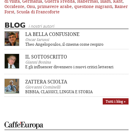
di visita
,
Germania
,
Guerra Fredda
,
Habermas
,
islam
,
Kant
,
Occidente
,
Onu
,
primavere arabe
,
questione migranti
,
Rainer
Forst
,
Scuola di Francoforte
BLOG
i nostri autori
LA BELLA CONFUSIONE
Oscar Iarussi
Theo Angelopoulos, il cinema come respiro
IL SOTTOSCRITTO
Gianni Bonina
E gli influencer divennero i nuovi critici letterari
ZATTERA SCIOLTA
Giovanni Cominelli
BIBBIA, CLASSICI, LINGUA E STORIA
Tutti i blog »