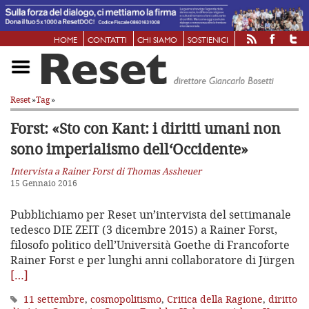
HOME
CONTATTI
CHI SIAMO
SOSTIENICI
Reset
»
Tag
»
Forst: «Sto con Kant: i diritti umani
non
sono imperialismo dell‘Occidente»
Intervista a Rainer Forst di Thomas Assheuer
15 Gennaio 2016
Pubblichiamo per Reset un’intervista del settimanale
tedesco DIE ZEIT (3 dicembre 2015) a Rainer Forst,
filosofo politico dell’Università Goethe di Francoforte
Rainer Forst e per lunghi anni collaboratore di Jürgen
[…]
11 settembre
,
cosmopolitismo
,
Critica della Ragione
,
diritto