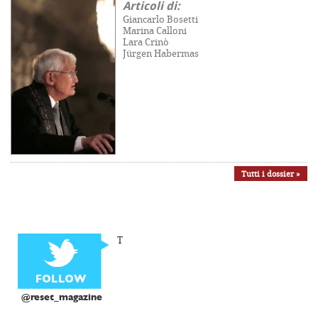
Articoli di:
Giancarlo Bosetti
Marina Calloni
Lara Crinò
Jürgen Habermas
Tutti i dossier »
T
@reset_magazine