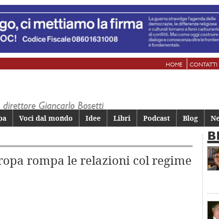
HOME
CONTATTI
pa
Voci dal mondo
Idee
Libri
Podcast
Blog
Ne
B
ropa rompa le relazioni col regime