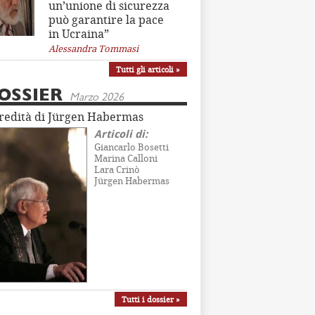
un’unione di sicurezza
può garantire la pace
in Ucraina”
Alessandra Tommasi
Tutti gli articoli »
OSSIER
Marzo 2026
eredità di Jürgen Habermas
Articoli di:
Giancarlo Bosetti
Marina Calloni
Lara Crinò
Jürgen Habermas
Tutti i dossier »