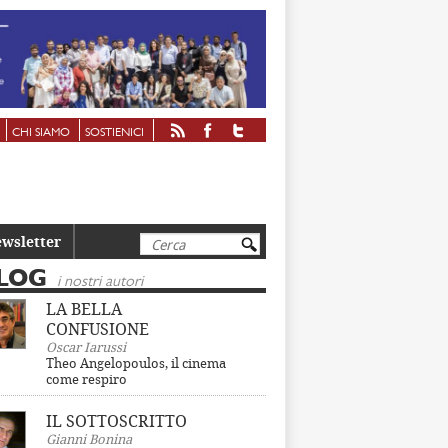
CHI SIAMO
SOSTIENICI
Cerca
wsletter
LOG
i nostri autori
LA BELLA
CONFUSIONE
Oscar Iarussi
Theo Angelopoulos, il cinema
come respiro
IL SOTTOSCRITTO
Gianni Bonina