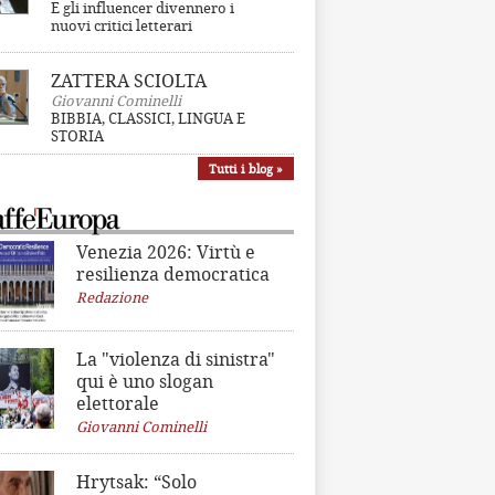
E gli influencer divennero i
nuovi critici letterari
ZATTERA SCIOLTA
Giovanni Cominelli
BIBBIA, CLASSICI, LINGUA E
STORIA
Tutti i blog »
Venezia 2026: Virtù e
resilienza democratica
Redazione
La "violenza di sinistra"
qui è uno slogan
elettorale
Giovanni Cominelli
Hrytsak: “Solo