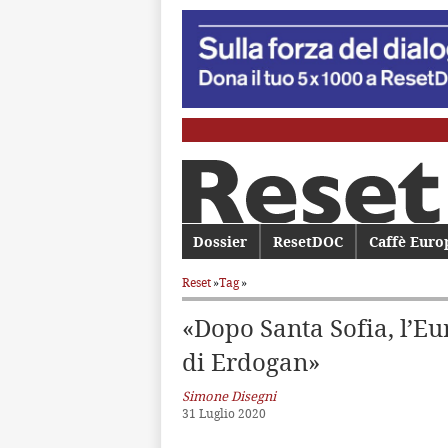
Menu principale
Dossier
Vai al contenuto principale
Vai al contenuto secondario
ResetDOC
Caffè Euro
Reset
»
Tag
»
«Dopo Santa Sofia, l’Eu
di Erdogan»
Simone Disegni
31 Luglio 2020