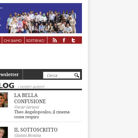
CHI SIAMO
SOSTIENICI
Cerca
wsletter
LOG
i nostri autori
LA BELLA
CONFUSIONE
Oscar Iarussi
Theo Angelopoulos, il cinema
come respiro
IL SOTTOSCRITTO
Gianni Bonina