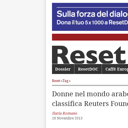
Menu principale
Dossier
Vai al contenuto principale
Vai al contenuto secondario
ResetDOC
Caffè Euro
Reset
»
Tag
»
Donne nel mondo arabo,
classifica Reuters Fou
Ilaria Romano
28 Novembre 2013