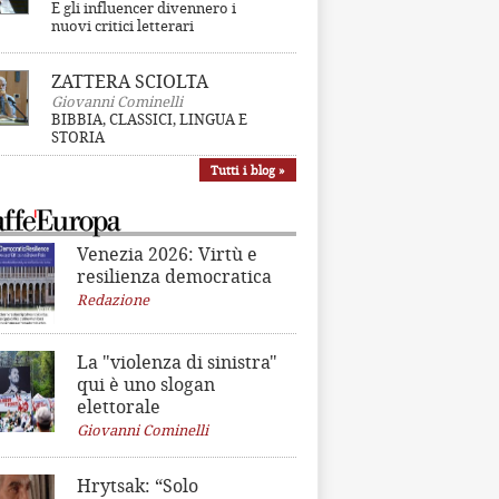
E gli influencer divennero i
nuovi critici letterari
ZATTERA SCIOLTA
Giovanni Cominelli
BIBBIA, CLASSICI, LINGUA E
STORIA
Tutti i blog »
Venezia 2026: Virtù e
resilienza democratica
Redazione
La "violenza di sinistra"
qui è uno slogan
elettorale
Giovanni Cominelli
Hrytsak: “Solo