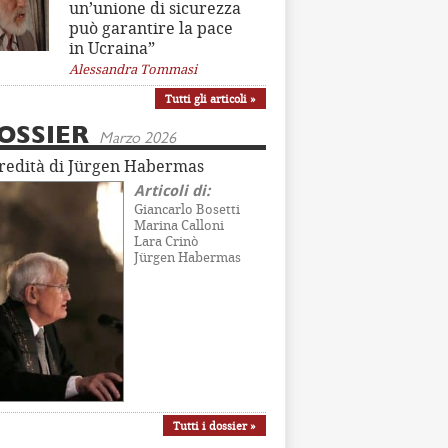
un’unione di sicurezza
può garantire la pace
in Ucraina”
Alessandra Tommasi
Tutti gli articoli »
OSSIER
Marzo 2026
eredità di Jürgen Habermas
Articoli di:
Giancarlo Bosetti
Marina Calloni
Lara Crinò
Jürgen Habermas
Tutti i dossier »