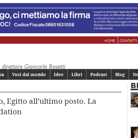
HOME
CONTATTI
pa
Voci dal mondo
Idee
Libri
Podcast
Blog
Ne
B
 Egitto all’ultimo posto. La
ndation