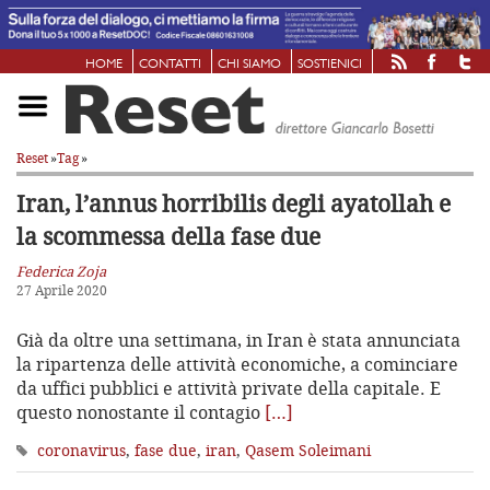
HOME
CONTATTI
CHI SIAMO
SOSTIENICI
Reset
»
Tag
»
Iran, l’annus horribilis degli ayatollah
e
la scommessa della fase due
Federica Zoja
27 Aprile 2020
Già da oltre una settimana, in Iran è stata annunciata
la ripartenza delle attività economiche, a cominciare
da uffici pubblici e attività private della capitale. E
questo nonostante il contagio
[…]
coronavirus
,
fase due
,
iran
,
Qasem Soleimani