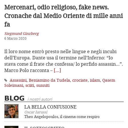
Mercenari, odio religioso, fake news.
Cronache dal Medio Oriente di mille anni
fa
Siegmund Ginzberg
6 Marzo 2020
Il loro nome entrò presto nelle lingue e negli incubi
dell’Europa. Dante usa il termine nell’Inferno: “Io
stava come il frate che confessa/ lo perfido assassin…”.
Marco Polo racconta –
[…]
Assassini
,
Beniamino da Tudela
,
crociate
,
islam
,
Qasem
Soleimani
,
sciiti
,
sunniti
BLOG
i nostri autori
LA BELLA CONFUSIONE
Oscar Iarussi
Theo Angelopoulos, il cinema come respiro