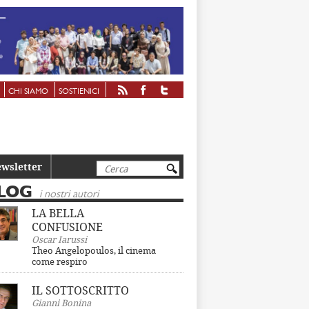
CHI SIAMO
SOSTIENICI
Cerca
wsletter
LOG
i nostri autori
LA BELLA
CONFUSIONE
Oscar Iarussi
Theo Angelopoulos, il cinema
come respiro
IL SOTTOSCRITTO
Gianni Bonina