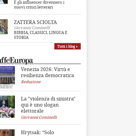
E gli influencer divennero i
nuovi critici letterari
ZATTERA SCIOLTA
Giovanni Cominelli
BIBBIA, CLASSICI, LINGUA E
STORIA
Tutti i blog »
Venezia 2026: Virtù e
resilienza democratica
Redazione
La "violenza di sinistra"
qui è uno slogan
elettorale
Giovanni Cominelli
Hrytsak: “Solo