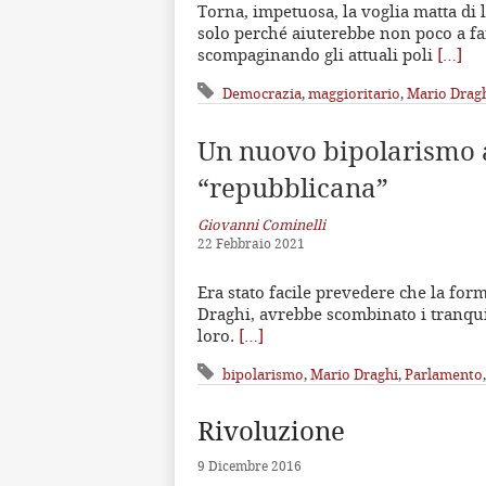
Torna, impetuosa, la voglia matta di le
solo perché aiuterebbe non poco a far
scompaginando gli attuali poli
[…]
Democrazia
,
maggioritario
,
Mario Drag
Un nuovo bipolarismo a
“repubblicana”
Giovanni Cominelli
22 Febbraio 2021
Era stato facile prevedere che la for
Draghi, avrebbe scombinato i tranquill
loro.
[…]
bipolarismo
,
Mario Draghi
,
Parlamento
Rivoluzione
9 Dicembre 2016