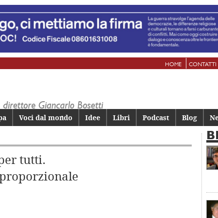
HOME
CONTATTI
pa
Voci dal mondo
Idee
Libri
Podcast
Blog
Ne
B
er tutti.
 proporzionale