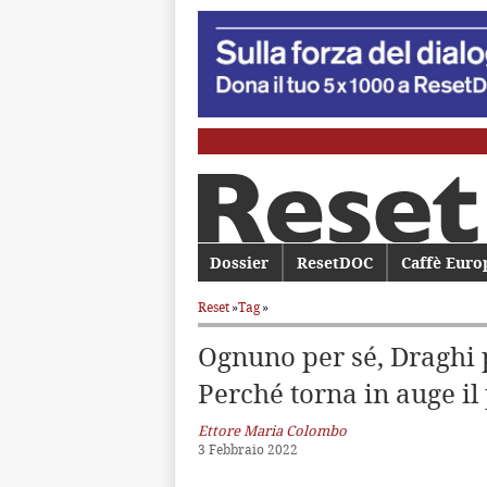
Menu principale
Dossier
Vai al contenuto principale
Vai al contenuto secondario
ResetDOC
Caffè Euro
Reset
»
Tag
»
Ognuno per sé, Draghi p
Perché torna in auge il
Ettore Maria Colombo
3 Febbraio 2022