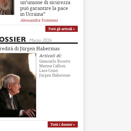
un’unione di sicurezza
può garantire la pace
in Ucraina”
Alessandra Tommasi
Tutti gli articoli »
OSSIER
Marzo 2026
eredità di Jürgen Habermas
Articoli di:
Giancarlo Bosetti
Marina Calloni
Lara Crinò
Jürgen Habermas
Tutti i dossier »