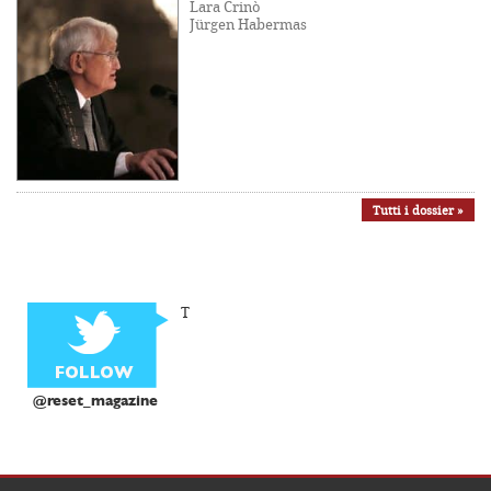
Lara Crinò
Jürgen Habermas
Tutti i dossier »
T
@reset_magazine