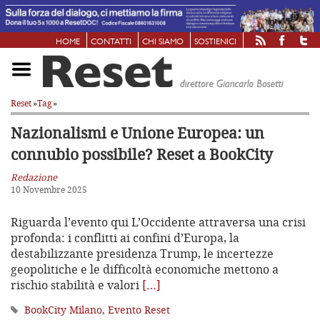
HOME
CONTATTI
CHI SIAMO
SOSTIENICI
Reset
»
Tag
»
Nazionalismi e Unione Europea: un
connubio possibile? Reset a BookCity
Redazione
10 Novembre 2025
Riguarda l’evento qui L’Occidente attraversa una crisi
profonda: i conflitti ai confini d’Europa, la
destabilizzante presidenza Trump, le incertezze
geopolitiche e le difficoltà economiche mettono a
rischio stabilità e valori
[…]
BookCity Milano
,
Evento Reset