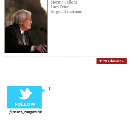
Marina Calloni
Lara Crinò
Jürgen Habermas
Tutti i dossier »
T
@reset_magazine