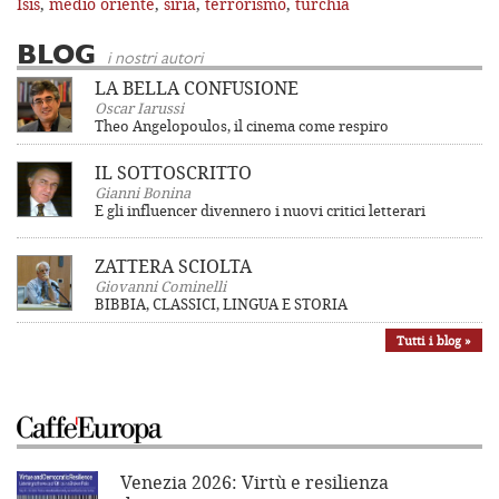
Isis
,
medio oriente
,
siria
,
terrorismo
,
turchia
BLOG
i nostri autori
LA BELLA CONFUSIONE
Oscar Iarussi
Theo Angelopoulos, il cinema come respiro
IL SOTTOSCRITTO
Gianni Bonina
E gli influencer divennero i nuovi critici letterari
ZATTERA SCIOLTA
Giovanni Cominelli
BIBBIA, CLASSICI, LINGUA E STORIA
Tutti i blog »
Venezia 2026: Virtù e resilienza