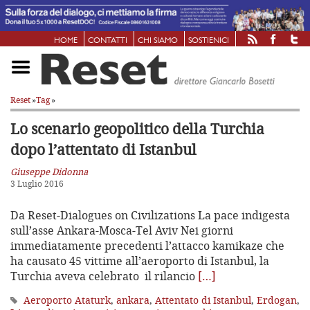
HOME
CONTATTI
CHI SIAMO
SOSTIENICI
Reset
»
Tag
»
Lo scenario geopolitico della Turchia
dopo l’attentato di Istanbul
Giuseppe Didonna
3 Luglio 2016
Da Reset-Dialogues on Civilizations La pace indigesta
sull’asse Ankara-Mosca-Tel Aviv Nei giorni
immediatamente precedenti l’attacco kamikaze che
ha causato 45 vittime all’aeroporto di Istanbul, la
Turchia aveva celebrato il rilancio
[…]
Aeroporto Ataturk
,
ankara
,
Attentato di Istanbul
,
Erdogan
,