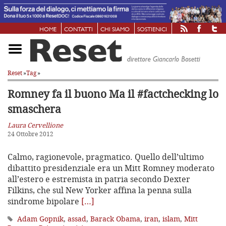
HOME
CONTATTI
CHI SIAMO
SOSTIENICI
Reset
»
Tag
»
Romney fa il buono
Ma il #factchecking lo
smaschera
Laura Cervellione
24 Ottobre 2012
Calmo, ragionevole, pragmatico. Quello dell’ultimo
dibattito presidenziale era un Mitt Romney moderato
all’estero e estremista in patria secondo Dexter
Filkins, che sul New Yorker affina la penna sulla
sindrome bipolare
[…]
Adam Gopnik
,
assad
,
Barack Obama
,
iran
,
islam
,
Mitt