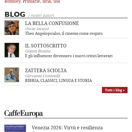
Romney
,
Primarie
,
siria
,
usa
BLOG
i nostri autori
LA BELLA CONFUSIONE
Oscar Iarussi
Theo Angelopoulos, il cinema come respiro
IL SOTTOSCRITTO
Gianni Bonina
E gli influencer divennero i nuovi critici letterari
ZATTERA SCIOLTA
Giovanni Cominelli
BIBBIA, CLASSICI, LINGUA E STORIA
Tutti i blog »
Venezia 2026: Virtù e resilienza