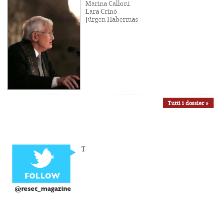
Marina Calloni
Lara Crinò
Jürgen Habermas
Tutti i dossier »
T
@reset_magazine