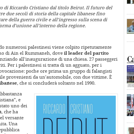
 di Riccardo Cristiano dal titolo Beirut. Il futuro del
re due secoli di storia della capitale libanese fino
are della guerra civile e all’ingresso sulla scena di
orma d’unione all’interno della regione.
do numerosi palestinesi viene colpito ripetutamente
iano di Ain el Rummaneh, dove
il leader del partito
nziando all’inaugurazione di una chiesa. 27 passeggeri
. Per i palestinesi si tratta di un agguato, per i
rovocazione: poche ore prima un gruppo di falangisti
ttile provenienti da un’automobile, con due vittime. È
libanese
, che si concluderà soltanto nel 1990.
 abbastanza
istiana”, e
stato uno dei
h
, che ha
el versante
ita. Una
epubblica