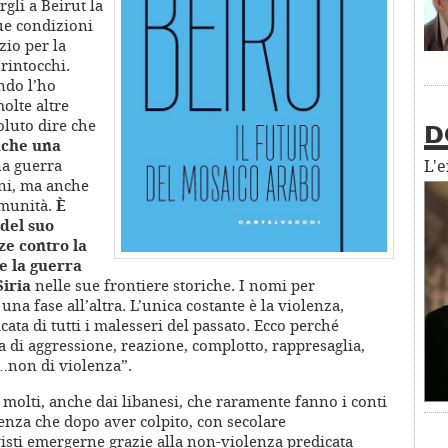
gli a Beirut la
ue condizioni
zio per la
rintocchi.
ndo l’ho
molte altre
oluto dire che
D
anche una
na guerra
L'
ani, ma anche
omunità.
È
 del suo
ze contro la
 la guerra
Siria
nelle sue frontiere storiche. I nomi per
una fase all’altra. L’unica costante è la violenza,
ata di tutti i malesseri del passato. Ecco perché
la di aggressione, reazione, complotto, rappresaglia,
a…non di violenza”.
molti, anche dai libanesi, che raramente fanno i conti
lenza che dopo aver colpito, con secolare
 visti emergerne grazie alla non-violenza predicata