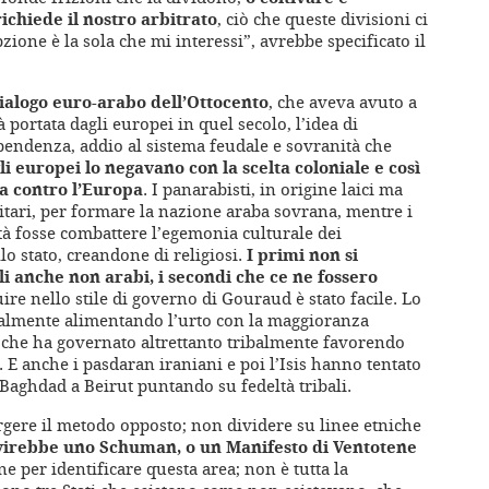
chiede il nostro arbitrato
, ciò che queste divisioni ci
ione è la sola che mi interessi”, avrebbe specificato il
 dialogo euro-arabo dell’Ottocento
, che aveva avuto a
à portata dagli europei in quel secolo, l’idea di
pendenza, addio al sistema feudale e sovranità che
li europei lo negavano con la scelta coloniale e così
ma contro l’Europa
. I panarabisti, in origine laici ma
litari, per formare la nazione araba sovrana, mentre i
tà fosse combattere l’egemonia culturale dei
llo stato, creandone di religiosi.
I primi non si
 anche non arabi, i secondi che ce ne fossero
re nello stile di governo di Gouraud è stato facile. Lo
balmente alimentando l’urto con la maggioranza
 che ha governato altrettanto tribalmente favorendo
. E anche i pasdaran iraniani e poi l’Isis hanno tentato
 Baghdad a Beirut puntando su fedeltà tribali.
rgere il metodo opposto; non dividere su linee etniche
virebbe uno Schuman, o un Manifesto di Ventotene
e per identificare questa area; non è tutta la