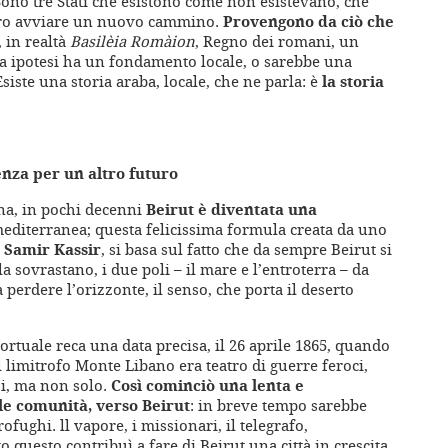
Sono tre Stati che esistono come non esistevano, che
bero avviare un nuovo cammino.
Provengono da ciò che
, in realtà
Basilèia Romàion
, Regno dei romani, un
ta ipotesi ha un fondamento locale, o sarebbe una
siste una storia araba, locale, che ne parla: è
la storia
enza per un altro futuro
ina, in pochi decenni
Beirut è diventata una
 mediterranea; questa felicissima formula creata da uno
,
Samir Kassir
, si basa sul fatto che da sempre Beirut si
a sovrastano, i due poli – il mare e l’entroterra – da
 perdere l’orizzonte, il senso, che porta il deserto
portuale reca una data precisa, il 26 aprile 1865, quando
l limitrofo Monte Libano era teatro di guerre feroci,
usi, ma non solo.
Così cominciò una lenta e
e le comunità, verso Beirut
: in breve tempo sarebbe
ofughi. ll vapore, i missionari, il telegrafo,
to questo contribuì a fare di Beirut una città in crescita