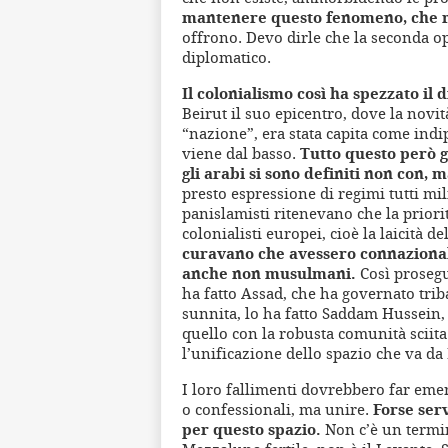
mantenere questo fenomeno, che ri
offrono. Devo dirle che la seconda opz
diplomatico.
Il colonialismo così ha spezzato il
Beirut il suo epicentro, dove la novit
“nazione”, era stata capita come indi
viene dal basso.
Tutto questo però g
gli arabi si sono definiti non con, 
presto espressione di regimi tutti mi
panislamisti ritenevano che la priori
colonialisti europei, cioè la laicità de
curavano che avessero connazionali
anche non musulmani.
Così prosegui
ha fatto Assad, che ha governato tri
sunnita, lo ha fatto Saddam Hussein,
quello con la robusta comunità sciita
l’unificazione dello spazio che va da
I loro fallimenti dovrebbero far eme
o confessionali, ma unire.
Forse ser
per questo spazio.
Non c’è un termin