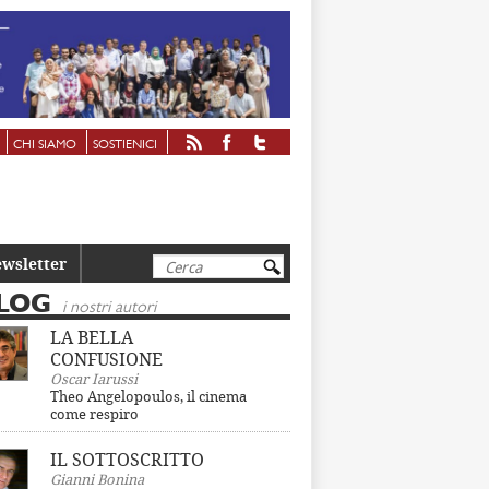
CHI SIAMO
SOSTIENICI
Cerca
wsletter
LOG
i nostri autori
LA BELLA
CONFUSIONE
Oscar Iarussi
Theo Angelopoulos, il cinema
come respiro
IL SOTTOSCRITTO
Gianni Bonina