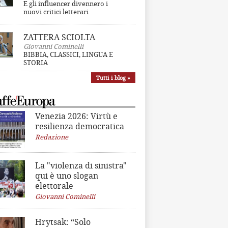
E gli influencer divennero i
nuovi critici letterari
ZATTERA SCIOLTA
Giovanni Cominelli
BIBBIA, CLASSICI, LINGUA E
STORIA
Tutti i blog »
Venezia 2026: Virtù e
resilienza democratica
Redazione
La "violenza di sinistra"
qui è uno slogan
elettorale
Giovanni Cominelli
Hrytsak: “Solo