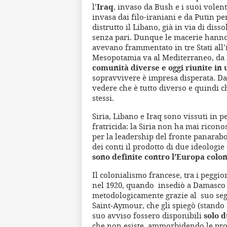
l’
Iraq
, invaso da Bush e i suoi volent
invasa dai filo-iraniani e da Putin per
distrutto il Libano, già in via di dis
senza pari. Dunque le macerie hanno 
avevano frammentato in tre Stati all’
Mesopotamia va al Mediterraneo, da
comunità diverse e oggi riunite in 
sopravvivere è impresa disperata. Da
vedere che è tutto diverso e quindi c
stessi.
Siria, Libano e Iraq sono vissuti in p
fratricida: la Siria non ha mai riconos
per la leadership del fronte panarabo
dei conti il prodotto di due ideologi
sono definite contro l’Europa colon
Il colonialismo francese, tra i peggior
nel 1920, quando insediò a Damasco i
metodologicamente grazie al suo segr
Saint‑Aymour, che gli spiegò (stando
suo avviso fossero disponibili
solo d
che non esiste, ammorbidendo le pro