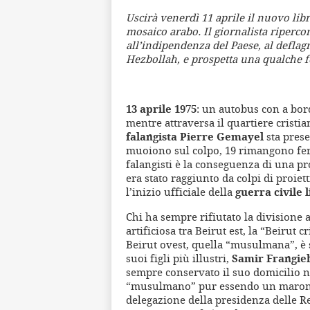
Uscirà venerdì 11 aprile il nuovo libro
mosaico arabo. Il giornalista ripercor
all’indipendenza del Paese, al deflagr
Hezbollah, e prospetta una qualche f
13 aprile 1975
: un autobus con a bor
mentre attraversa il quartiere crist
falangista
Pierre Gemayel
sta prese
muoiono sul colpo, 19 rimangono feriti
falangisti è la conseguenza di una p
era stato raggiunto da colpi di proie
l’inizio ufficiale della
guerra civile 
Chi ha sempre rifiutato la divisione
artificiosa tra Beirut est, la “Beirut cr
Beirut ovest, quella “musulmana”, è 
suoi figli più illustri,
Samir Frangie
sempre conservato il suo domicilio n
“musulmano” pur essendo un maron
delegazione della presidenza delle R