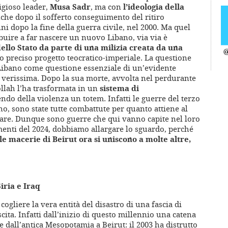
tigioso leader,
Musa Sadr
, ma con
l’ideologia della
anche dopo il sofferto conseguimento del ritiro
ni dopo la fine della guerra civile, nel 2000. Ma quel
buire a far nascere un nuovo Libano, via via è
ello Stato da parte di una milizia creata da una
@
o preciso progetto teocratico-imperiale. La questione
 Libano come questione essenziale di un’evidente
sa, verissima. Dopo la sua morte, avvolta nel perdurante
ollah l’ha trasformata in un
sistema di
endo della violenza un totem. Infatti le guerre del terzo
no, sono state tutte combattute per quanto attiene al
itare. Dunque sono guerre che qui vanno capite nel loro
enti del 2024, dobbiamo allargare lo sguardo, perché
le macerie di Beirut ora si uniscono a molte altre,
iria e Iraq
gliere la vera entità del disastro di una fascia di
ascita. Infatti dall’inizio di questo millennio una catena
he dall’antica Mesopotamia a Beirut: il 2003 ha distrutto