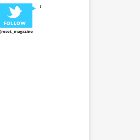
T
reset_magazine