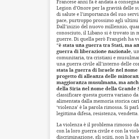
Francese anni fa è andata a consegnar
Legion d’Onore per la gravità delle s
di salute e l’importanza del suo servi
pace, purtroppo prossimo agli ultimi 
Dall’inizio del nuovo millennio, qua
conosciuto, il Libano si è trovato in 
guerre. Di quella però Frangieh ha v
“
è stata una guerra tra Stati, ma 
guerra di liberazione nazionale
, u
comunitaria, tra cristiani e musulm
una guerra civile all’interno delle c
stata la guerra di Israele nel nome
progetto di alleanza delle minoran
maggioranza musulmana, ma anche
della Siria nel nome della Grande 
classificare questa guerra variano da 
alimentata dalla memoria storica caric
‘violenza’ è la parola rimossa. Si par
legittima difesa, resistenza, vendett
La violenza è il problema rimosso da 
con la loro guerra civile e con la vio
discriminazione, gli sciiti, non li ha