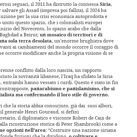
erosi seguaci, il 2011 ha distrutto la connessa
Siria
,
 salvare gli Assad (impresa poi fallita), il 2024 ha
soluzione per la sua crisi economica autoprodotta e
unito questo spazio, che i colonialisti europei
inizio del Novecento, lo spazio arabo che dalla
 Baghdad a Beirut;
un mosaico di territori e di
una sola terra desolata
, un’enorme brughiera dove
vanti ai cambiamenti del mondo occorre il coraggio di
he occorre modificare anche la propria visione di se
erenne conflitto dalla loro nascita, un rapporto
ciuto la sovranità libanese, l’Iraq ha sfidato la Siria
, entrambi hanno vessato i curdi. Questo è stato in fin
e contrapposte,
panarabismo e panislamismo, che si
ialista ma confermando il loro stile di governo.
i che la storia abbia conosciuto, già dai suoi albori,
l generale Henri Gouraud, si definì
etario, il diplomatico e visconte Robert de Caix de
 alla ricostruzione storica di Peter Shambrook) come a
ue opzioni nell’area
: “Costruire una nazione siriana
fonde frizioni che la dividono,
o coltivare e