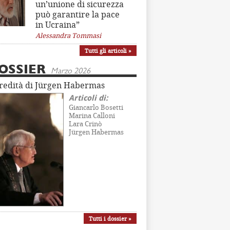
un’unione di sicurezza
può garantire la pace
in Ucraina”
Alessandra Tommasi
Tutti gli articoli »
OSSIER
Marzo 2026
eredità di Jürgen Habermas
Articoli di:
Giancarlo Bosetti
Marina Calloni
Lara Crinò
Jürgen Habermas
Tutti i dossier »