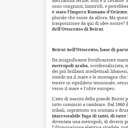
Mezzaluna fertile, non è il Levante. 
sono congiunti, limitrofi, e potreb
è stato l’Impero Romano d’Oriente
plurale che esiste da allora. Ma ques
trasposizione da qui di idee nostre? E
dell’Ottocento di Beirut
.
Beirut nell’Ottocento, base di part
Da insignificante fortificazione mar
metropoli araba
, occidentalizzata,
dei più brillanti intellettuali libanesi
stende tra il mare e le montagne che l
tenere in equilibrio tensionale, senza
verso il mare e l’oltre europeo.
L’atto di nascita della grande Beirut 
tutto cominciò a cambiare. Dal 1860 i
tribali, soprattutto tra cristiani e dr
inarrestabile fuga di tanti, di tutt
diventata una metropoli, di diversi pr
l’illuminazione elettrica stradale, tut