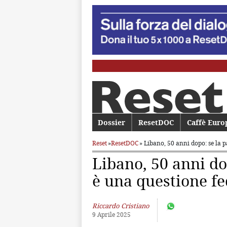
Menu principale
Dossier
Vai al contenuto principale
Vai al contenuto secondario
ResetDOC
Caffè Euro
Reset
»
ResetDOC
» Libano, 50 anni dopo: se la 
Libano, 50 anni do
è una questione fe
Riccardo Cristiano
9 Aprile 2025