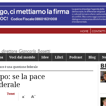
HOME
CONTATTI
pa
Voci dal mondo
Idee
Libri
Podcast
Blog
Ne
B
pace
è una questione federale
po: se la pace
derale
Tweet
-
+
a
A