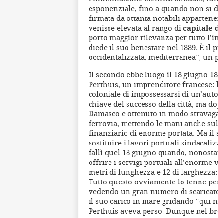
esponenziale, fino a quando non si d
firmata da ottanta notabili appartene
venisse elevata al rango di
capitale 
porto maggior rilevanza per tutto l’i
diede il suo benestare nel 1889. È il
occidentalizzata, mediterranea”, un
Il secondo ebbe luogo il 18 giugno 18
Perthuis, un imprenditore francese: la
coloniale di impossessarsi di un’aut
chiave del successo della città, ma do
Damasco e ottenuto in modo stravaga
ferrovia, mettendo le mani anche su
finanziario di enorme portata. Ma il 
sostituire i lavori portuali sindacal
fallì quel 18 giugno quando, nonostan
offrire i servigi portuali all’enorme
metri di lunghezza e 12 di larghezza: 
Tutto questo ovviamente lo tenne per
vedendo un gran numero di scaricatori
il suo carico in mare gridando “qui n
Perthuis aveva perso. Dunque nel br