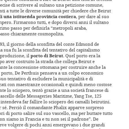
ecise di scrivere al sultano una petizione comune,
nti a tutte le diverse comunità per chiedere che Beirut
di una istituenda provincia costiera
, per dare al suo
mpero. Firmarono tutti, e dopo diversi anni il sultano
 primo passo per definirla “metropoli araba,
 passo chiaramente cosmopolita.
93, il giorno della sconfitta del conte Edmond de
 sua fu la sconfitta del tentativo del capitalismo
oproduzione, il
porto di Beirut
. Quel porto era la
po aver costruito la strada che collega Beirut e
nte la concessione ottomana per costruire anche la
l porto, De Perthuis pensava a un colpo economico
suo tentativo di escludere la municipalità e di
izzati con maestranze occasionali e quindi meno costose
te lo sciopero, tentò grazie a una società francese di
 vascello delle Messageries Maritime, Yang Tse, 125
intendeva far fallire lo sciopero dei camalli beirutini.
 sé. Perciò il comandante Phalix apparve sorpreso
 di porto salire sul suo vascello, ma per buttare tutto
on siamo in Francia e tu non sei il padrone”. De
eve volgere di pochi anni emergevano i due grandi