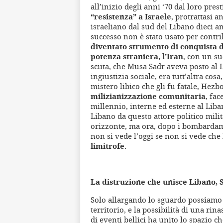
all’inizio degli anni ‘70 dal loro pres
“resistenza” a Israele
, protrattasi 
israeliano dal sud del Libano dieci an
successo non è stato usato per contri
diventato strumento di conquista d
potenza straniera, l’Iran
, con un su
sciita, che Musa Sadr aveva posto al
ingiustizia sociale, era tutt’altra co
mistero libico che gli fu fatale, Hezb
milizianizzazione comunitaria
, fac
millennio, interne ed esterne al Liba
Libano da questo attore politico mil
orizzonte, ma ora, dopo i bombardam
non si vede l’oggi se non si vede che
limitrofe
.
La distruzione che unisce Libano, S
Solo allargando lo sguardo possiamo co
territorio, e la possibilità di una rin
di eventi bellici ha unito lo spazio c