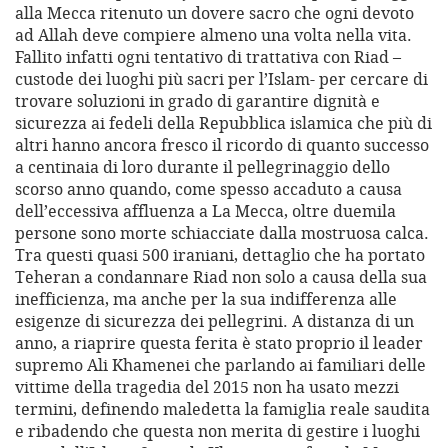
alla Mecca ritenuto un dovere sacro che ogni devoto
ad Allah deve compiere almeno una volta nella vita.
Fallito infatti ogni tentativo di trattativa con Riad –
custode dei luoghi più sacri per l’Islam- per cercare di
trovare soluzioni in grado di garantire dignità e
sicurezza ai fedeli della Repubblica islamica che più di
altri hanno ancora fresco il ricordo di quanto successo
a centinaia di loro durante il pellegrinaggio dello
scorso anno quando, come spesso accaduto a causa
dell’eccessiva affluenza a La Mecca, oltre duemila
persone sono morte schiacciate dalla mostruosa calca.
Tra questi quasi 500 iraniani, dettaglio che ha portato
Teheran a condannare Riad non solo a causa della sua
inefficienza, ma anche per la sua indifferenza alle
esigenze di sicurezza dei pellegrini. A distanza di un
anno, a riaprire questa ferita è stato proprio il leader
supremo Ali Khamenei che parlando ai familiari delle
vittime della tragedia del 2015 non ha usato mezzi
termini, definendo maledetta la famiglia reale saudita
e ribadendo che questa non merita di gestire i luoghi