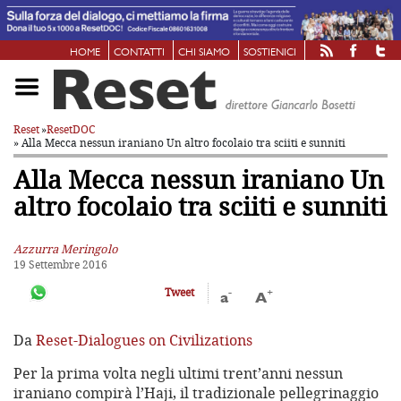
HOME
CONTATTI
CHI SIAMO
SOSTIENICI
Reset
»
ResetDOC
» Alla Mecca nessun iraniano
Un altro focolaio tra sciiti e sunniti
Alla Mecca nessun iraniano
Un
altro focolaio tra sciiti e sunniti
Azzurra Meringolo
19 Settembre 2016
-
+
Tweet
a
A
Da
Reset-Dialogues on Civilizations
Per la prima volta negli ultimi trent’anni nessun
iraniano compirà l’Haji, il tradizionale pellegrinaggio