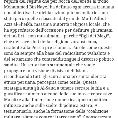
replica del regime che per bocca dell’erede al trono
Mohammed Bin Nayef ha definito ogni accusa iraniana
non obiettiva. Le dichiarazioni più incendiarie sono
state però quelle rilasciate dal grande Mufti Adbul
Aziz al-Sheikh, massima autorità religiosa locale, che
ha approfittato dell’occasione per definire gli iraniani
dei takfiri – non musulmani – perché “figli dei Magi”,
cioè dei sacerdoti della religione zaraostriana,
risalente alla Persia pre islamica. Parole come queste
sono da sempre alla base del radicalismo wahabita e
del settarismo che contraddistingue il discorso politico
saudita. Un settarismo strumentale che vuole
propagare una visione divisiva dell’Islam,
riconducendo tutti gli sciiti a una presunta identità
etnica persiana, percepita come ostile. Questa
strategia aiuta gli Al-Saud a tenere serrate le fila e a
giustificare almeno alcune delle sue mosse repressive.
Ma oltre alla dimensione domestica, questa politica
influisce anche sulle scelte di politica estera. A
testimoniarlo, anche la formazione della “coalizione
militare islamica contro il terrorismo”. Sponsorizzata