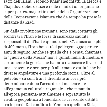
sacri dell’Islam. Secondo Khamenei infatti, la Mecca e
l’haji dovrebbero essere nelle mani di un organismo
super partes, magari in quelle della Organizzazione
della Cooperazione Islamica che da tempo ha preso le
distanze da Riad.
Sin dalla rivoluzione iraniana, sono stati costanti gli
scontri tra l’Iran e le forze di sicurezza saudite
responsabili dell’haji e quando, nell’87, causarono più
di 400 morti, l’Iran boicottò il pellegrinaggio per tre
anni di seguito. Anche se quella che è ormai chiamata
la “guerra della Mecca” non è quindi nulla di inedito, è
certamente la goccia che ha fatto traboccare il vaso di
una crescente e sempre più allarmante ostilità che ha
diverse angolature e una profonda storia. Oltre al
petrolio – su cui l’Iran è diventato ancora più
determinante dopo l’accordo sul nucleare – e
all’egemonia culturale regionale – che rimanda
all’epoca persiana- attualmente è soprattutto la
rivalità geopolitica a fomentare le crescente ostilità
tra le parti. Dal conflitto in Yemen a quello in Siria;