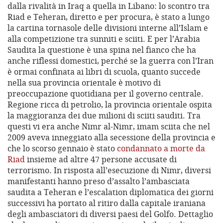
dalla rivalità in Iraq a quella in Libano: lo scontro tra
Riad e Teheran, diretto e per procura, è stato a lungo
la cartina tornasole delle divisioni interne all’Islam e
alla competizione tra sunniti e sciiti. E per l’Arabia
Saudita la questione è una spina nel fianco che ha
anche riflessi domestici, perché se la guerra con l’Iran
è ormai confinata ai libri di scuola, quanto succede
nella sua provincia orientale è motivo di
preoccupazione quotidiana per il governo centrale.
Regione ricca di petrolio, la provincia orientale ospita
la maggioranza dei due milioni di sciiti sauditi. Tra
questi vi era anche Nimr al-Nimr, imam sciita che nel
2009 aveva inneggiato alla secessione della provincia e
che lo scorso gennaio è stato
condannato a morte da
Riad
insieme ad altre 47 persone accusate di
terrorismo. In risposta all’esecuzione di Nimr, diversi
manifestanti hanno preso d’assalto l’ambasciata
saudita a Teheran e l’escalation diplomatica dei giorni
successivi ha portato al ritiro dalla capitale iraniana
degli ambasciatori di diversi paesi del Golfo. Dettaglio