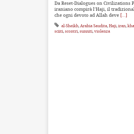
Da Reset-Dialogues on Civilizations P
iraniano compirà l’Haji, il tradizion
che ogni devoto ad Allah deve
[…]
al-Sheikh
,
Arabia Saudita
,
Haji
,
iran
,
kh
sciiti
,
scontri
,
sunniti
,
violenza