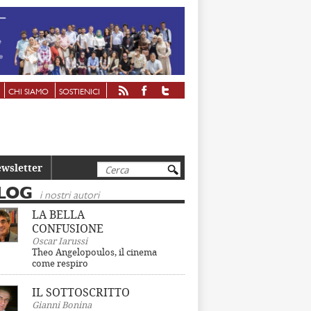
CHI SIAMO
SOSTIENICI
Cerca
wsletter
LOG
i nostri autori
LA BELLA
CONFUSIONE
Oscar Iarussi
Theo Angelopoulos, il cinema
come respiro
IL SOTTOSCRITTO
Gianni Bonina