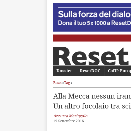
Menu principale
Dossier
Vai al contenuto principale
Vai al contenuto secondario
ResetDOC
Caffè Euro
Reset
»
Tag
»
Alla Mecca nessun ira
Un altro focolaio tra sci
Azzurra Meringolo
19 Settembre 2016