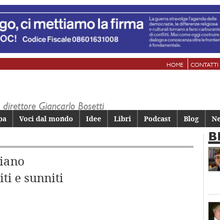
HOME
CONTATTI
pa
Voci dal mondo
Idee
Libri
Podcast
Blog
Ne
B
niano
iti e sunniti