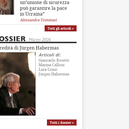
un’unione di sicurezza
può garantire la pace
in Ucraina”
Alessandra Tommasi
Tutti gli articoli »
OSSIER
Marzo 2026
eredità di Jürgen Habermas
Articoli di:
Giancarlo Bosetti
Marina Calloni
Lara Crinò
Jürgen Habermas
Tutti i dossier »