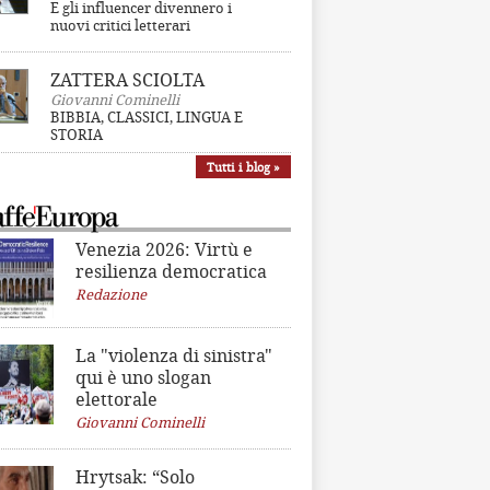
E gli influencer divennero i
nuovi critici letterari
ZATTERA SCIOLTA
Giovanni Cominelli
BIBBIA, CLASSICI, LINGUA E
STORIA
Tutti i blog »
Venezia 2026: Virtù e
resilienza democratica
Redazione
La "violenza di sinistra"
qui è uno slogan
elettorale
Giovanni Cominelli
Hrytsak: “Solo