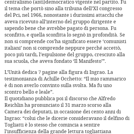
centralismo (anti)democratico vigente nel partito. Fu
il tema che portò sino alla tribuna dell’XI congresso
del Pci, nel 1966, nonostante i durissimi attacchi che
aveva ricevuto all’interno del gruppo dirigente e
sapendo bene che avrebbe pagato di persona. Fu
sconfitto, e quella sconfitta lo segnò in profondità. Se
non si comprende cos’ha significato essere ‘comunisti
italiani’ non si comprende neppure perché accettò,
poco più tardi, l’espulsione del gruppo, cresciuto alla
sua scuola, che aveva fondato ‘Il Manifesto’”.
L’Unità dedica 7 pagine alla figura di Ingrao. La
testimonianza di Achille Occhetto: “Il mio rammarico
è di non averlo convinto sulla svolta. Ma fu uno
scontro bello e leale”.
Il quotidiano pubblica poi il discorso che Alfredo
Reichlin ha pronunciato il 31 marzo scorso alla
Camera dei deputati, in occasione dei cento anni di
Ingrao: “colui che le dicerie consideravano il delfino di
Togliatti è lo stesso che comincia a sentire
l’insufficienza della grande lettura togliattiana