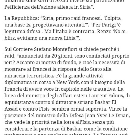
dibattito sulle sorti di Assad invece sta paralizzando
l’efficienza dell’azione alleata in Siria”.
La Repubblica: “Siria, primo raid francesi. ‘Colpita
una base Is, progettavano attentati’”, “Per Parigi ‘è
legittima difesa’. Ma l’Italia è contraria. Renzi: ‘No ai
blitz, evitiamo una nuova Libia’”.
Sul Corriere Stefano Montefiori si chiede perché i
raid, “annunciati da 20 giorni, sono cominciati proprio
ieri? Accanto ai motivi di fondo, e cioè la necessità di
mostrare ai francesi la risposta dello Stato alla
minaccia terroristica, c’è la grande attività
diplomatica in corso a New York, con il bisogno della
Francia di avere voce in capitolo nelle trattative. La
linea del ministro degli Affari esteri Laurent Fabius, di
equidistanza contro il dittatore siriano Bashar El
Assad e contro l’Isis, sembra ormai superata. Vince la
posizione del ministro della Difesa Jean-Yves Le Drian,
che vede la priorità nella lotta all’Isis, senza più
considerare la partenza di Bashar come la condizione