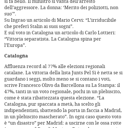
si fa bello. Il ministro si vanta dell’arresto
dell’aggressore. La donna: ‘Merito dei poliziotti, non
suo'”.
Su Ingrao un articolo di Mario Cervi: “L’irriducibile
che preferì Stalin ai suoi sogni”.
E sul voto in Catalogna un articolo di Carlo Lottieri:
“Vittoria separatista. La Catalogna spina per
l’Europa”.
Catalogna
Affluenza record al 77% alle elezioni regionali
catalane. La vittoria della lista Junts Pel Sì è netta se si
guardano i seggi, molto meno se si contano i voti,
scrive Francesco Olivo da Barcellona su La Stampa: il
47%, tanti in un voto regionale, pochi in un plebiscito,
come è stata ribattezzata questa elezione. “La
Catalogna, pur spaccata a metà, ha scelto gli
indipendentisti, sbattendo la porta in faccia a Madrid,
in un plebiscito mascherato”. In ogni caso questo voto
è “un disastro” per Madrid: a uscirne con le ossa rotte