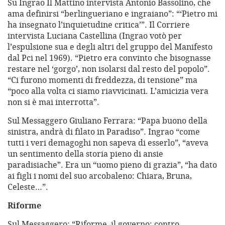
Su Ingrao Il Mattino intervista Antonio Bassolino, che
ama definirsi “berlingueriano e ingraiano”: “‘Pietro mi
ha insegnato l’inquietudine critica’”. Il Corriere
intervista Luciana Castellina (Ingrao votò per
l’espulsione sua e degli altri del gruppo del Manifesto
dal Pci nel 1969). “Pietro era convinto che bisognasse
restare nel ‘gorgo’, non isolarsi dal resto del popolo”.
“Ci furono momenti di freddezza, di tensione” ma
“poco alla volta ci siamo riavvicinati. L’amicizia vera
non si è mai interrotta”.
Sul Messaggero Giuliano Ferrara: “Papa buono della
sinistra, andrà di filato in Paradiso”. Ingrao “come
tutti i veri demagoghi non sapeva di esserlo”, “aveva
un sentimento della storia pieno di ansie
paradisiache”. Era un “uomo pieno di grazia”, “ha dato
ai figli i nomi del suo arcobaleno: Chiara, Bruna,
Celeste…”.
Riforme
Sul Messaggero: “Riforme, il governo: contro