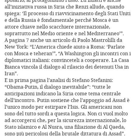
sposarlo, al protagonismo russo. Ed infatti è anche
all’iniziativa russa in Siria che Renzi allude, quando
spiega: ‘Il processo di riavvicinamento degli Stati Uniti
e della Russia è fondamentale perché Mosca è un
attore chiave nello scacchiere internazionale,
soprattutto nel Medio oriente e nel Mediterraneo’”.
A pagina 7 anche un articolo di Paolo Mastrolilli da
New York: “L’America chiede aiuto a Roma: ‘Parlate
con Mosca e teheran’”, “A Washington gli incontri con i
diplomatici italiani: convinceteli a cooperare. La Casa
Bianca vincola il dialogo al rilascio dei detenuti Usa in
Iran”.
E in prima pagina l’analisi di Stefano Stefanini:
“Obama-Putin, il dialogo inevitabile”: “tutte le
anticipazioni indicano la Siria come tema centrale
dell’incontro. Putin sostiene che l’appoggio ad Assad è
l’unico modo per estirpare l’Isis. Gli americani non
sono del tutto sordi a questa logica. Non ci vuol molto
ad accorgersi che, per la sicurezza internazionale, lo
Stato islamico e Al Nusra, una filiazione di Al Qaeda,
sono più pericolosi della brutale dittatura di Assad”.