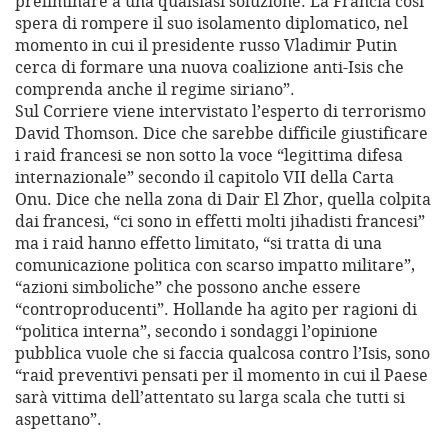
preliminare a una qualsiasi soluzione. La Francia così
spera di rompere il suo isolamento diplomatico, nel
momento in cui il presidente russo Vladimir Putin
cerca di formare una nuova coalizione anti-Isis che
comprenda anche il regime siriano”.
Sul Corriere viene intervistato l’esperto di terrorismo
David Thomson. Dice che sarebbe difficile giustificare
i raid francesi se non sotto la voce “legittima difesa
internazionale” secondo il capitolo VII della Carta
Onu. Dice che nella zona di Dair El Zhor, quella colpita
dai francesi, “ci sono in effetti molti jihadisti francesi”
ma i raid hanno effetto limitato, “si tratta di una
comunicazione politica con scarso impatto militare”,
“azioni simboliche” che possono anche essere
“controproducenti”. Hollande ha agito per ragioni di
“politica interna”, secondo i sondaggi l’opinione
pubblica vuole che si faccia qualcosa contro l’Isis, sono
“raid preventivi pensati per il momento in cui il Paese
sarà vittima dell’attentato su larga scala che tutti si
aspettano”.