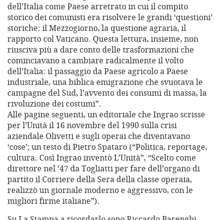
dell’Italia come Paese arretrato in cui il compito
storico dei comunisti era risolvere le grandi ‘questioni’
storiche: il Mezzogiorno, la questione agraria, il
rapporto col Vaticano. Questa lettura, insieme, non
riusciva più a dare conto delle trasformazioni che
cominciavano a cambiare radicalmente il volto
dell’Italia: il passaggio da Paese agricolo a Paese
industriale, una biblica emigrazione che svuotava le
campagne del Sud, l’avvento dei consumi di massa, la
rivoluzione dei costumi”.
Alle pagine seguenti, un editoriale che Ingrao scrisse
per l’Unità il 16 novembre del 1990 sulla crisi
aziendale Olivetti e sugli operai che diventavano
‘cose’; un testo di Pietro Spataro (“Politica, reportage,
cultura. Così Ingrao inventò L’Unità”, “Scelto come
direttore nel ’47 da Togliatti per fare dell’organo di
partito il Corriere della Sera della classe operaia,
realizzò un giornale moderno e aggressivo, con le
migliori firme italiane”).
Su La Stampa a ricordarlo sono Riccardo Barenghi