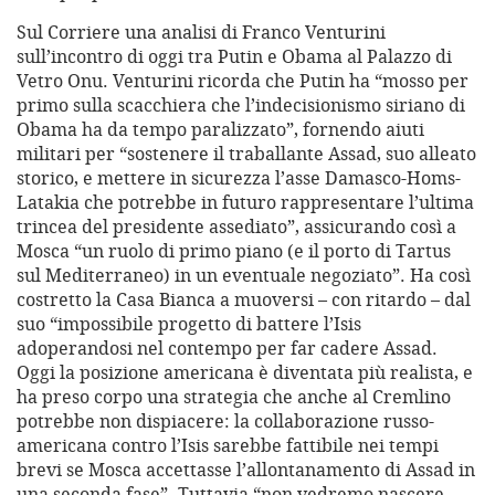
Sul Corriere una analisi di Franco Venturini
sull’incontro di oggi tra Putin e Obama al Palazzo di
Vetro Onu. Venturini ricorda che Putin ha “mosso per
primo sulla scacchiera che l’indecisionismo siriano di
Obama ha da tempo paralizzato”, fornendo aiuti
militari per “sostenere il traballante Assad, suo alleato
storico, e mettere in sicurezza l’asse Damasco-Homs-
Latakia che potrebbe in futuro rappresentare l’ultima
trincea del presidente assediato”, assicurando così a
Mosca “un ruolo di primo piano (e il porto di Tartus
sul Mediterraneo) in un eventuale negoziato”. Ha così
costretto la Casa Bianca a muoversi – con ritardo – dal
suo “impossibile progetto di battere l’Isis
adoperandosi nel contempo per far cadere Assad.
Oggi la posizione americana è diventata più realista, e
ha preso corpo una strategia che anche al Cremlino
potrebbe non dispiacere: la collaborazione russo-
americana contro l’Isis sarebbe fattibile nei tempi
brevi se Mosca accettasse l’allontanamento di Assad in
una seconda fase”. Tuttavia “non vedremo nascere