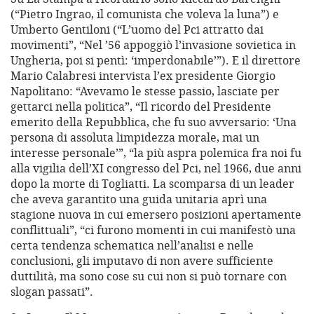
(“Pietro Ingrao, il comunista che voleva la luna”) e
Umberto Gentiloni (“L’uomo del Pci attratto dai
movimenti”, “Nel ’56 appoggiò l’invasione sovietica in
Ungheria, poi si pentì: ‘imperdonabile’”). E il direttore
Mario Calabresi intervista l’ex presidente Giorgio
Napolitano: “Avevamo le stesse passio, lasciate per
gettarci nella politica”, “Il ricordo del Presidente
emerito della Repubblica, che fu suo avversario: ‘Una
persona di assoluta limpidezza morale, mai un
interesse personale’”, “la più aspra polemica fra noi fu
alla vigilia dell’XI congresso del Pci, nel 1966, due anni
dopo la morte di Togliatti. La scomparsa di un leader
che aveva garantito una guida unitaria aprì una
stagione nuova in cui emersero posizioni apertamente
conflittuali”, “ci furono momenti in cui manifestò una
certa tendenza schematica nell’analisi e nelle
conclusioni, gli imputavo di non avere sufficiente
duttilità, ma sono cose su cui non si può tornare con
slogan passati”.