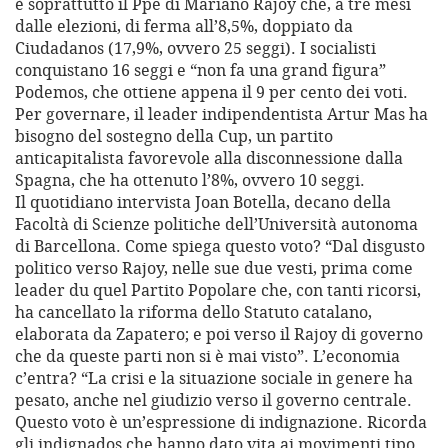
è soprattutto il Ppe di Mariano Rajoy che, a tre mesi
dalle elezioni, di ferma all’8,5%, doppiato da
Ciudadanos (17,9%, ovvero 25 seggi). I socialisti
conquistano 16 seggi e “non fa una grand figura”
Podemos, che ottiene appena il 9 per cento dei voti.
Per governare, il leader indipendentista Artur Mas ha
bisogno del sostegno della Cup, un partito
anticapitalista favorevole alla disconnessione dalla
Spagna, che ha ottenuto l’8%, ovvero 10 seggi.
Il quotidiano intervista Joan Botella, decano della
Facoltà di Scienze politiche dell’Università autonoma
di Barcellona. Come spiega questo voto? “Dal disgusto
politico verso Rajoy, nelle sue due vesti, prima come
leader du quel Partito Popolare che, con tanti ricorsi,
ha cancellato la riforma dello Statuto catalano,
elaborata da Zapatero; e poi verso il Rajoy di governo
che da queste parti non si è mai visto”. L’economia
c’entra? “La crisi e la situazione sociale in genere ha
pesato, anche nel giudizio verso il governo centrale.
Questo voto è un’espressione di indignazione. Ricorda
gli indignados che hanno dato vita ai movimenti tipo