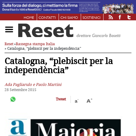
HOME
CONTATTI
CHI SIAMO
SOSTIENICI
Reset
»
Rassegna stampa Italia
» Catalogna, “plebiscit per la independència”
Catalogna, “plebiscit per la
independència”
Ada Pagliarulo e Paolo Martini
28 Settembre 2015
-
+
Tweet
a
A