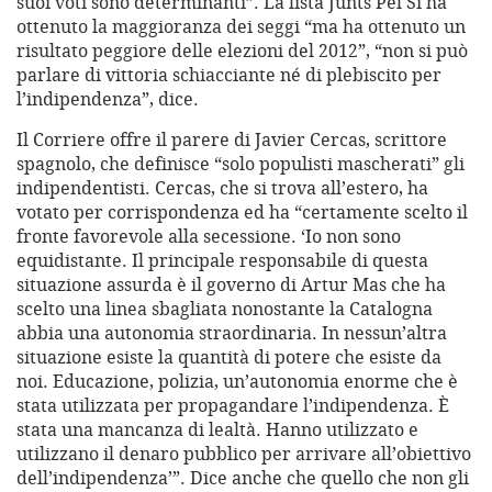
suoi voti sono determinanti”. La lista Junts Pel Sì ha
ottenuto la maggioranza dei seggi “ma ha ottenuto un
risultato peggiore delle elezioni del 2012”, “non si può
parlare di vittoria schiacciante né di plebiscito per
l’indipendenza”, dice.
Il Corriere offre il parere di Javier Cercas, scrittore
spagnolo, che definisce “solo populisti mascherati” gli
indipendentisti. Cercas, che si trova all’estero, ha
votato per corrispondenza ed ha “certamente scelto il
fronte favorevole alla secessione. ‘Io non sono
equidistante. Il principale responsabile di questa
situazione assurda è il governo di Artur Mas che ha
scelto una linea sbagliata nonostante la Catalogna
abbia una autonomia straordinaria. In nessun’altra
situazione esiste la quantità di potere che esiste da
noi. Educazione, polizia, un’autonomia enorme che è
stata utilizzata per propagandare l’indipendenza. È
stata una mancanza di lealtà. Hanno utilizzato e
utilizzano il denaro pubblico per arrivare all’obiettivo
dell’indipendenza’”. Dice anche che quello che non gli