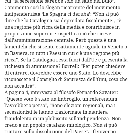
cui “la secessione sarebbe solo un salto nel buio”.
Commenta così lo slogan ricorrente del movimento
indipendentista ‘La Spagna ci deruba’: “Non si può
dire che la Catalogna sia depredata fiscalmente”, “è
una regione più ricca della media e contribuisce in
proporzione superiore rispetto a ciò che riceve
dall’amministrazione centrale. Però questa è una
lamentela che si sente esattamente uguale in Veneto o
in Baviera, in tutti i Paesi in cui c’è una regione più
ricca”. Se la Catalogna resta fuori dall’Ue e presenta la
richiesta di ammissione? Borrell: “Per poter chiedere
di entrare, dovrebbe essere uno Stato. Lo dovrebbe
riconoscere il Consiglio di Sicurezza dell’Onu, cosa che
non accadrà”.
A pagina 4, intervista al filosofo Fernardo Savater:
“Questo voto è stato un imbroglio, un referendum
l’avrebbero perso”, “Sono elezioni regionali, ma i
secessionisti le hanno trasformate in maniera
fraudolenta in un plebiscito sull’indipendenza. Non
credo a un popolo catalano mitologico. Non si può
trattare sulla dissoluzione del Paese”, “Il governo