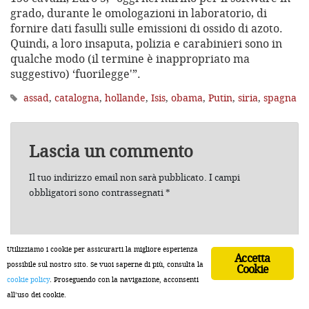
grado, durante le omologazioni in laboratorio, di
fornire dati fasulli sulle emissioni di ossido di azoto.
Quindi, a loro insaputa, polizia e carabinieri sono in
qualche modo (il termine è inappropriato ma
suggestivo) ‘fuorilegge'”.
assad
,
catalogna
,
hollande
,
Isis
,
obama
,
Putin
,
siria
,
spagna
Lascia un commento
Il tuo indirizzo email non sarà pubblicato.
I campi
obbligatori sono contrassegnati
*
Commento
Utilizziamo i cookie per assicurarti la migliore esperienza
Accetta
possibile sul nostro sito. Se vuoi saperne di più, consulta la
Cookie
cookie policy
. Proseguendo con la navigazione, acconsenti
all’uso dei cookie.