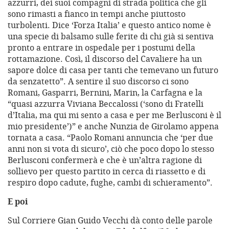
azzurri, dei suoi compagni di strada politica che gli
sono rimasti a fianco in tempi anche piuttosto
turbolenti. Dice ‘Forza Italia’ e questo antico nome è
una specie di balsamo sulle ferite di chi già si sentiva
pronto a entrare in ospedale per i postumi della
rottamazione. Così, il discorso del Cavaliere ha un
sapore dolce di casa per tanti che temevano un futuro
da senzatetto”. A sentire il suo discorso ci sono
Romani, Gasparri, Bernini, Marin, la Carfagna e la
“quasi azzurra Viviana Beccalossi (‘sono di Fratelli
d’Italia, ma qui mi sento a casa e per me Berlusconi è il
mio presidente’)” e anche Nunzia de Girolamo appena
tornata a casa. “Paolo Romani annuncia che ‘per due
anni non si vota di sicuro’, ciò che poco dopo lo stesso
Berlusconi confermerà e che è un’altra ragione di
sollievo per questo partito in cerca di riassetto e di
respiro dopo cadute, fughe, cambi di schieramento”.
E poi
Sul Corriere Gian Guido Vecchi dà conto delle parole