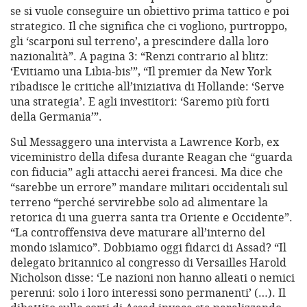
se si vuole conseguire un obiettivo prima tattico e poi
strategico. Il che significa che ci vogliono, purtroppo,
gli ‘scarponi sul terreno’, a prescindere dalla loro
nazionalità”. A pagina 3: “Renzi contrario al blitz:
‘Evitiamo una Libia-bis’”, “Il premier da New York
ribadisce le critiche all’iniziativa di Hollande: ‘Serve
una strategia’. E agli investitori: ‘Saremo più forti
della Germania’”.
Sul Messaggero una intervista a Lawrence Korb, ex
viceministro della difesa durante Reagan che “guarda
con fiducia” agli attacchi aerei francesi. Ma dice che
“sarebbe un errore” mandare militari occidentali sul
terreno “perché servirebbe solo ad alimentare la
retorica di una guerra santa tra Oriente e Occidente”.
“La controffensiva deve maturare all’interno del
mondo islamico”. Dobbiamo oggi fidarci di Assad? “Il
delegato britannico al congresso di Versailles Harold
Nicholson disse: ‘Le nazioni non hanno alleati o nemici
perenni: solo i loro interessi sono permanenti’ (…). Il