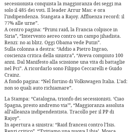
secessionista conquista la maggioranza dei seggi ma
solo il 485 dei voti. Il leader Arrur Mas: e ora
l’indipendenza. Stangata a Rajoy. Affluenza record: il
77% alle urne”.
A centro pagina: “Primi raid, la Francia colpisce in
Siria”, “Intervento aereo contro un campo jihadista.
Renzi: no ai blitz. Oggi Obama vede Putin”.
Sulla colonna a destra: “Addio a Pietro Ingrao,
coscienza critica della sinistra”, “Aveva compiuto 100
anni. Dal Manifesto alla scissione una vita di battaglie
nel Pci”. A ricordarlo sono Filippo Ceccarelli e Guido
Crainz.
A fondo pagina: “Nel fortino di Volkswagen Italia. L’ad:
non so quali auto richiamare”.
La Stampa: “Catalogna, trionfo dei secessionisti. ‘Ciao
Spagna, presto andremo via’”, “Maggioranza assoluta
all’alleanza indipendentista. Tracollo per il PP di
Rajoy”.
In apertura a sinistra: “Raid francesi contro l’Isis.
Renzi critico”, “’Evitiamo una nuova Libia’. Mosca