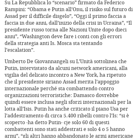
Su La Repubblica lo “scenario” firmato da Federico
Rampini: “Obama e Putin all’Onu, il risiko sul futuro di
Assad per il difficile disgelo”, “Oggi il primo faccia a
faccia in due anni, dall’inizio della crisi in Ucraina”, “Il
presidente russo torna alle Nazioni Unite dopo dieci
anni”, “Washington deve fare i conti con gli errori
della strategia anti Is. Mosca sta tentando
l’escalation”.
Umberto De Giovannangeli su L’Unità sottolinea che
Putin, intervistato da alcuni network americani, alla
vigilia del delicato incontro a New York, ha ripetuto
che il presidente siriano Assad merita l’appoggio
internazionale perché sta combattendo contro
organizzazioni terroristiche: Damasco dovrebbe
quindi essere inclusa negli sforzi internazionali per la
lotta all’Isis. Putin ha anche criticato il piano Usa per
l’addestramento di circa 5.400 ribelli contro l’Is: “si è
scoperto -ha detto Putin- cje solo 60 di questi
combattenti sono stati addestrati e solo 4 o 5 hanno
armi”, “gli altri hanno abbandonato le armi americane